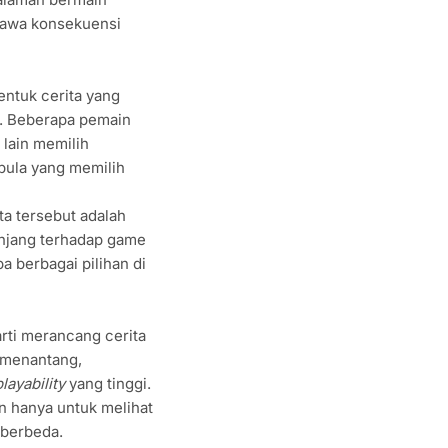
bawa konsekuensi
ntuk cerita yang
a. Beberapa pemain
 lain memilih
 pula yang memilih
a tersebut adalah
panjang terhadap game
 berbagai pilihan di
rti merancang cerita
 menantang,
layability
yang tinggi.
 hanya untuk melihat
 berbeda.