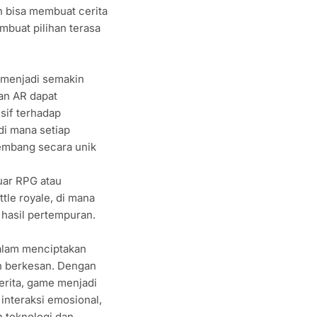
n bisa membuat cerita
mbuat pilihan terasa
an menjadi semakin
dan AR dapat
sif terhadap
i mana setiap
kembang secara unik
luar RPG atau
tle royale, di mana
hasil pertempuran.
 dalam menciptakan
n berkesan. Dengan
erita, game menjadi
interaksi emosional,
n teknologi dan