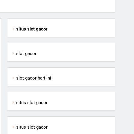
situs slot gacor
slot gacor
slot gacor hari ini
situs slot gacor
situs slot gacor