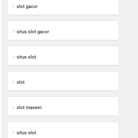
slot gacor
situs slot gacor
situs slot
slot
slot maxwin
situs slot