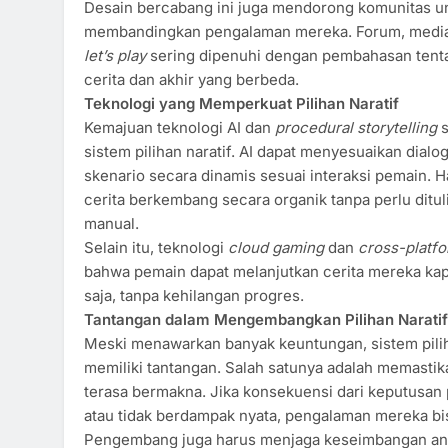
Desain bercabang ini juga mendorong komunitas un
membandingkan pengalaman mereka. Forum, media 
let’s play
sering dipenuhi dengan pembahasan tenta
cerita dan akhir yang berbeda.
Teknologi yang Memperkuat Pilihan Naratif
Kemajuan teknologi AI dan
procedural storytelling
s
sistem pilihan naratif. AI dapat menyesuaikan dialog
skenario secara dinamis sesuai interaksi pemain. 
cerita berkembang secara organik tanpa perlu ditul
manual.
Selain itu, teknologi
cloud gaming
dan
cross-platf
bahwa pemain dapat melanjutkan cerita mereka kap
saja, tanpa kehilangan progres.
Tantangan dalam Mengembangkan Pilihan Naratif
Meski menawarkan banyak keuntungan, sistem pilih
memiliki tantangan. Salah satunya adalah memastika
terasa bermakna. Jika konsekuensi dari keputusan p
atau tidak berdampak nyata, pengalaman mereka bi
Pengembang juga harus menjaga keseimbangan an