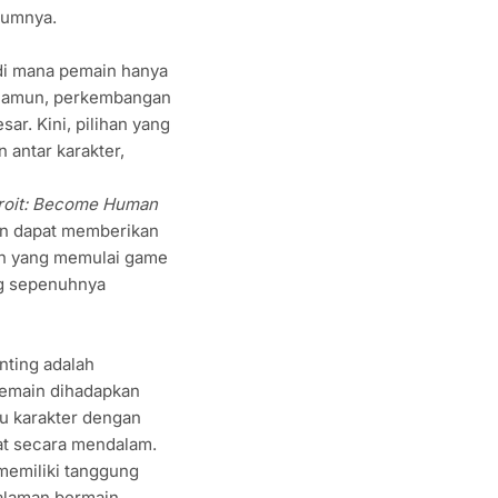
lumnya.
, di mana pemain hanya
 Namun, perkembangan
r. Kini, pilihan yang
 antar karakter,
roit: Become Human
in dapat memberikan
in yang memulai game
ng sepenuhnya
nting adalah
pemain dihadapkan
u karakter dengan
at secara mendalam.
memiliki tanggung
galaman bermain