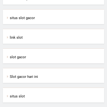
situs slot gacor
link slot
slot gacor
Slot gacor hari ini
situs slot