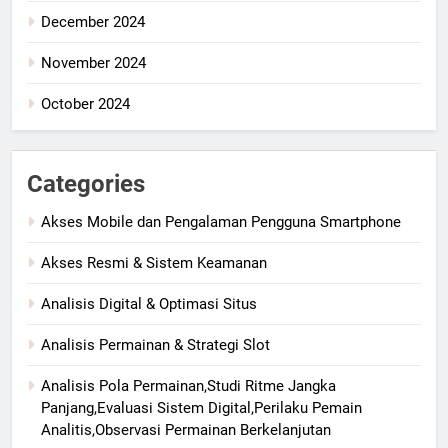
December 2024
November 2024
October 2024
Categories
Akses Mobile dan Pengalaman Pengguna Smartphone
Akses Resmi & Sistem Keamanan
Analisis Digital & Optimasi Situs
Analisis Permainan & Strategi Slot
Analisis Pola Permainan,Studi Ritme Jangka
Panjang,Evaluasi Sistem Digital,Perilaku Pemain
Analitis,Observasi Permainan Berkelanjutan