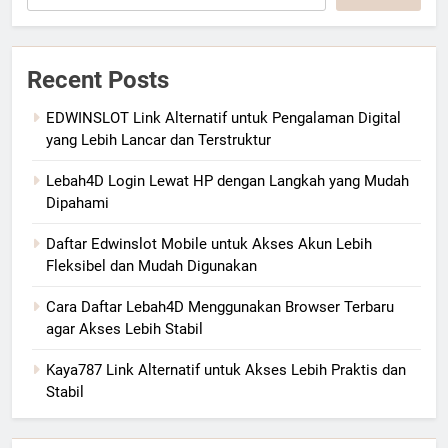
Recent Posts
EDWINSLOT Link Alternatif untuk Pengalaman Digital
yang Lebih Lancar dan Terstruktur
Lebah4D Login Lewat HP dengan Langkah yang Mudah
Dipahami
Daftar Edwinslot Mobile untuk Akses Akun Lebih
Fleksibel dan Mudah Digunakan
Cara Daftar Lebah4D Menggunakan Browser Terbaru
agar Akses Lebih Stabil
Kaya787 Link Alternatif untuk Akses Lebih Praktis dan
Stabil