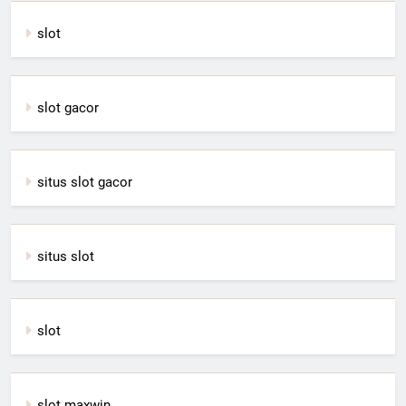
slot
slot gacor
situs slot gacor
situs slot
slot
slot maxwin