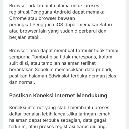
Browser adalah pintu utama untuk proses
registrasi.Pengguna Android dapat memakai
Chrome atau browser bawaan
perangkat.Pengguna iOS dapat memakai Safari
atau browser lain yang sudah diperbarui dan
berjalan stabil.
Browser lama dapat membuat formulir tidak tampil
sempurna.Tombol bisa tidak merespons, kolom
sulit diisi, atau tampilan halaman terlihat
berantakan.Sebelum memasukkan data pribadi,
pastikan halaman Edwinslot terbuka dengan jelas
dan normal.
Pastikan Koneksi Internet Mendukung
Koneksi internet yang stabil membantu proses
daftar berjalan lebih lancar.Jika jaringan lemah,
halaman dapat terbuka sebagian, data gagal
terkirim, atau proses registrasi harus diulang.