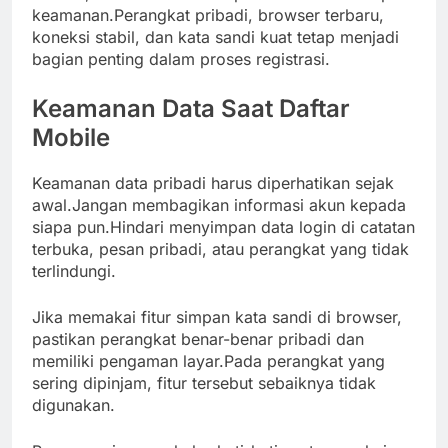
keamanan.Perangkat pribadi, browser terbaru,
koneksi stabil, dan kata sandi kuat tetap menjadi
bagian penting dalam proses registrasi.
Keamanan Data Saat Daftar
Mobile
Keamanan data pribadi harus diperhatikan sejak
awal.Jangan membagikan informasi akun kepada
siapa pun.Hindari menyimpan data login di catatan
terbuka, pesan pribadi, atau perangkat yang tidak
terlindungi.
Jika memakai fitur simpan kata sandi di browser,
pastikan perangkat benar-benar pribadi dan
memiliki pengaman layar.Pada perangkat yang
sering dipinjam, fitur tersebut sebaiknya tidak
digunakan.