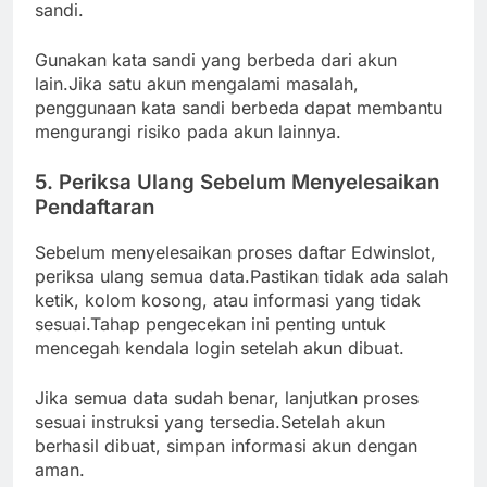
sandi.
Gunakan kata sandi yang berbeda dari akun
lain.Jika satu akun mengalami masalah,
penggunaan kata sandi berbeda dapat membantu
mengurangi risiko pada akun lainnya.
5. Periksa Ulang Sebelum Menyelesaikan
Pendaftaran
Sebelum menyelesaikan proses daftar Edwinslot,
periksa ulang semua data.Pastikan tidak ada salah
ketik, kolom kosong, atau informasi yang tidak
sesuai.Tahap pengecekan ini penting untuk
mencegah kendala login setelah akun dibuat.
Jika semua data sudah benar, lanjutkan proses
sesuai instruksi yang tersedia.Setelah akun
berhasil dibuat, simpan informasi akun dengan
aman.