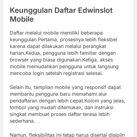
Keunggulan Daftar Edwinslot
Mobile
Daftar melalui mobile memiliki beberapa
keunggulan.Pertama, prosesnya lebih fleksibel
karena dapat dilakukan melalui perangkat
harian.Kedua, pengguna lebih familiar dengan
browser yang biasa digunakan.Ketiga, akses
mobile memudahkan pengguna untuk langsung
mencoba login setelah registrasi selesai.
Selain itu, tampilan mobile yang responsif dapat
membantu pengguna baru memahami alur
pendaftaran dengan lebih cepat.Kolom yang jelas,
tombol yang mudah ditemukan, dan instruksi
singkat membuat proses daftar terasa lebih
sederhana.
Namun, fleksibilitas ini tetap harus disertai disiplin