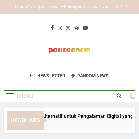
Skip
Daftar Edwinslot Mobile untuk Akses Akun Lebih
to
Fleksibel dan Mudah Digunakan
content
Cara Daftar Lebah4D Menggunakan Browser
Terbaru agar Akses Lebih Stabil
EDWINSLOT Link Alternatif untuk Pengalaman
Digital yang Lebih Lancar dan Terstruktur
Lebah4D Login Lewat HP dengan Langkah yang
Mudah Dipahami
Daftar Edwinslot Mobile untuk Akses Akun Lebih
Fleksibel dan Mudah Digunakan
Pouce En Cm
Konversi Ukuran Inci Ke Cm Dan Sebaliknya
Cara Daftar Lebah4D Menggunakan Browser
NEWSLETTER
RANDOM NEWS
Terbaru agar Akses Lebih Stabil
Dengan Cepat Dan Mudah Di Pouce En Cm.
Alat Konversi Untuk Kebutuhan Harian
MENU
Anda.
DWINSLOT Link Alternatif untuk Pengalaman Digital yang Lebih
HEADLINES
Month Ago