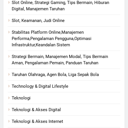
Slot Online, Strategi Gaming, Tips Bermain, Hiburan
Digital, Manajemen Taruhan
Slot, Keamanan, Judi Online
Stabilitas Platform Online,Manajemen
Performa,Pengalaman Pengguna,Optimasi
Infrastruktur,Keandalan Sistem
Strategi Bermain, Manajemen Modal, Tips Bermain
Aman, Pengalaman Pemain, Panduan Taruhan
Taruhan Olahraga, Agen Bola, Liga Sepak Bola
Technology & Digital Lifestyle
Teknologi
Teknologi & Akses Digital
Teknologi & Akses Internet