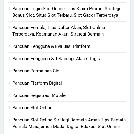
Panduan Login Slot Online, Tips Klaim Promo, Strategi
Bonus Slot, Situs Slot Terbaru, Slot Gacor Terpercaya
Panduan Pemula, Tips Daftar Akun, Slot Online
Terpercaya, Keamanan Akun, Strategi Bermain
Panduan Pengguna & Evaluasi Platform
Panduan Pengguna & Teknologi Akses Digital
Panduan Permainan Slot
Panduan Platform Digital
Panduan Registrasi Mobile
Panduan Slot Online
Panduan Slot Online Strategi Bermain Aman Tips Pemain
Pemula Manajemen Modal Digital Edukasi Slot Online