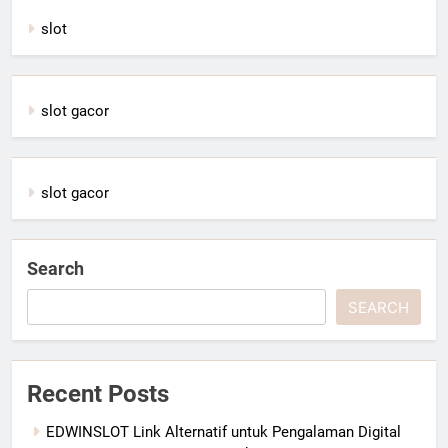
slot
slot gacor
slot gacor
Search
SEARCH
Recent Posts
EDWINSLOT Link Alternatif untuk Pengalaman Digital