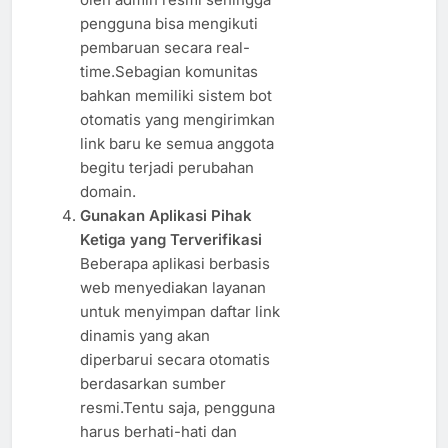
pengguna bisa mengikuti
pembaruan secara real-
time.Sebagian komunitas
bahkan memiliki sistem bot
otomatis yang mengirimkan
link baru ke semua anggota
begitu terjadi perubahan
domain.
Gunakan Aplikasi Pihak
Ketiga yang Terverifikasi
Beberapa aplikasi berbasis
web menyediakan layanan
untuk menyimpan daftar link
dinamis yang akan
diperbarui secara otomatis
berdasarkan sumber
resmi.Tentu saja, pengguna
harus berhati-hati dan