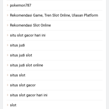
pokemon787
Rekomendasi Game, Tren Slot Online, Ulasan Platform
Rekomendasi Slot Online
situ slot gacor hari ini
situs judi
situs judi slot
situs judi slot online
situs slot
situs slot gacor
situs slot gacor hari ini
slot