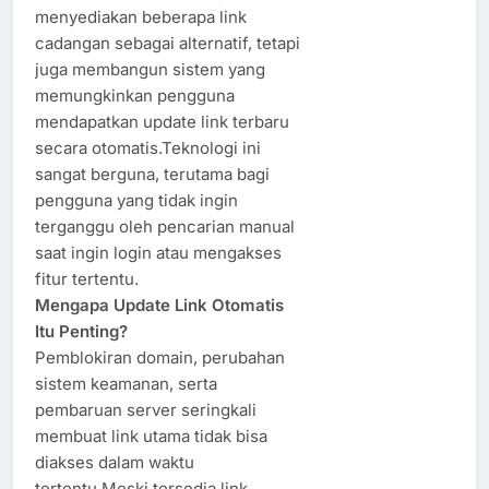
menyediakan beberapa link
cadangan sebagai alternatif, tetapi
juga membangun sistem yang
memungkinkan pengguna
mendapatkan update link terbaru
secara otomatis.Teknologi ini
sangat berguna, terutama bagi
pengguna yang tidak ingin
terganggu oleh pencarian manual
saat ingin login atau mengakses
fitur tertentu.
Mengapa Update Link Otomatis
Itu Penting?
Pemblokiran domain, perubahan
sistem keamanan, serta
pembaruan server seringkali
membuat link utama tidak bisa
diakses dalam waktu
tertentu.Meski tersedia link