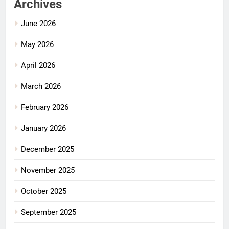
Archives
June 2026
May 2026
April 2026
March 2026
February 2026
January 2026
December 2025
November 2025
October 2025
September 2025