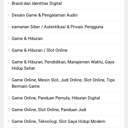
Brand dan Identitas Digital
Desain Game & Pengalaman Audio
eamanan Siber / Autentikasi & Privasi Pengguna
Game & Hiburan
Game & Hiburan / Slot Online
Game & Hiburan, Pendidikan, Manajemen Waktu, Gaya
Hidup Sehat
Game Online, Mesin Slot, Judi Online, Slot Online, Tips
Bermain Game
Game Online, Panduan Pemula, Hiburan Digital
Game Online, Slot Online, Panduan Judi
Game Online, Teknologi, Slot Gaya Hidup Modern