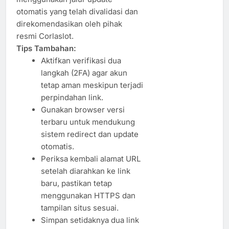
otomatis yang telah divalidasi dan
direkomendasikan oleh pihak
resmi Corlaslot.
Tips Tambahan:
Aktifkan verifikasi dua
langkah (2FA) agar akun
tetap aman meskipun terjadi
perpindahan link.
Gunakan browser versi
terbaru untuk mendukung
sistem redirect dan update
otomatis.
Periksa kembali alamat URL
setelah diarahkan ke link
baru, pastikan tetap
menggunakan HTTPS dan
tampilan situs sesuai.
Simpan setidaknya dua link