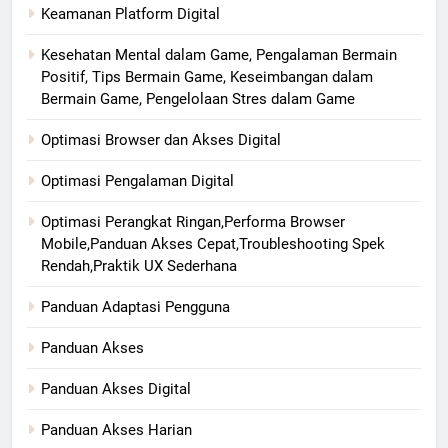
Keamanan Platform Digital
Kesehatan Mental dalam Game, Pengalaman Bermain
Positif, Tips Bermain Game, Keseimbangan dalam
Bermain Game, Pengelolaan Stres dalam Game
Optimasi Browser dan Akses Digital
Optimasi Pengalaman Digital
Optimasi Perangkat Ringan,Performa Browser
Mobile,Panduan Akses Cepat,Troubleshooting Spek
Rendah,Praktik UX Sederhana
Panduan Adaptasi Pengguna
Panduan Akses
Panduan Akses Digital
Panduan Akses Harian