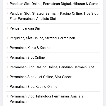
Panduan Slot Online, Permainan Digital, Hiburan & Game
Panduan Slot, Strategi Bermain, Kasino Online, Tips Slot,
Fitur Permainan, Analisis Slot
Pengembangan Diri
Perjudian, Slot Online, Strategi Permainan
Permainan Kartu & Kasino
Permainan Slot Online
Permainan Slot, Casino Online, Panduan Bermain Slot
Permainan Slot, Judi Online, Slot Gacor
Permainan Slot, Kasino Online
Permainan Slot, Teknologi Permainan, Analisis
Permainan