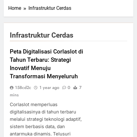
Home
Infrastruktur Cerdas
Infrastruktur Cerdas
Peta Digitalisasi Corlaslot di
Tahun Terbaru: Strategi
Inovatif Menuju
Transformasi Menyeluruh
158cd2c
1 year ago
0
7
mins
Corlaslot memperluas
digitalisasinya di tahun terbaru
melalui strategi teknologi adaptif,
sistem berbasis data, dan
antarmuka dinamis. Telusuri