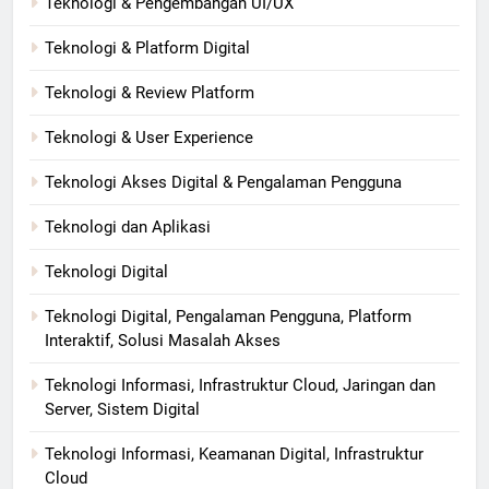
Teknologi & Pengembangan UI/UX
Teknologi & Platform Digital
Teknologi & Review Platform
Teknologi & User Experience
Teknologi Akses Digital & Pengalaman Pengguna
Teknologi dan Aplikasi
Teknologi Digital
Teknologi Digital, Pengalaman Pengguna, Platform
Interaktif, Solusi Masalah Akses
Teknologi Informasi, Infrastruktur Cloud, Jaringan dan
Server, Sistem Digital
Teknologi Informasi, Keamanan Digital, Infrastruktur
Cloud