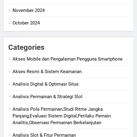
November 2024
October 2024
Categories
Akses Mobile dan Pengalaman Pengguna Smartphone
Akses Resmi & Sistem Keamanan
Analisis Digital & Optimasi Situs
Analisis Permainan & Strategi Slot
Analisis Pola Permainan,Studi Ritme Jangka
Panjang,Evaluasi Sistem Digital,Perilaku Pemain
Analitis,Observasi Permainan Berkelanjutan
Analisis Slot & Fitur Permainan