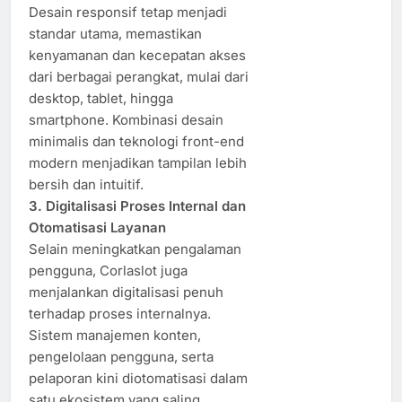
Desain responsif tetap menjadi
standar utama, memastikan
kenyamanan dan kecepatan akses
dari berbagai perangkat, mulai dari
desktop, tablet, hingga
smartphone. Kombinasi desain
minimalis dan teknologi front-end
modern menjadikan tampilan lebih
bersih dan intuitif.
3. Digitalisasi Proses Internal dan
Otomatisasi Layanan
Selain meningkatkan pengalaman
pengguna, Corlaslot juga
menjalankan digitalisasi penuh
terhadap proses internalnya.
Sistem manajemen konten,
pengelolaan pengguna, serta
pelaporan kini diotomatisasi dalam
satu ekosistem yang saling