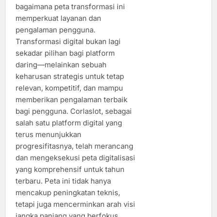
bagaimana peta transformasi ini
memperkuat layanan dan
pengalaman pengguna.
Transformasi digital bukan lagi
sekadar pilihan bagi platform
daring—melainkan sebuah
keharusan strategis untuk tetap
relevan, kompetitif, dan mampu
memberikan pengalaman terbaik
bagi pengguna. Corlaslot, sebagai
salah satu platform digital yang
terus menunjukkan
progresifitasnya, telah merancang
dan mengeksekusi peta digitalisasi
yang komprehensif untuk tahun
terbaru. Peta ini tidak hanya
mencakup peningkatan teknis,
tetapi juga mencerminkan arah visi
jangka panjang yang berfokus