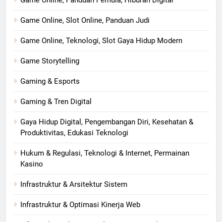
Game Online, Panduan Pemula, Hiburan Digital
Game Online, Slot Online, Panduan Judi
Game Online, Teknologi, Slot Gaya Hidup Modern
Game Storytelling
Gaming & Esports
Gaming & Tren Digital
Gaya Hidup Digital, Pengembangan Diri, Kesehatan &
Produktivitas, Edukasi Teknologi
Hukum & Regulasi, Teknologi & Internet, Permainan
Kasino
Infrastruktur & Arsitektur Sistem
Infrastruktur & Optimasi Kinerja Web