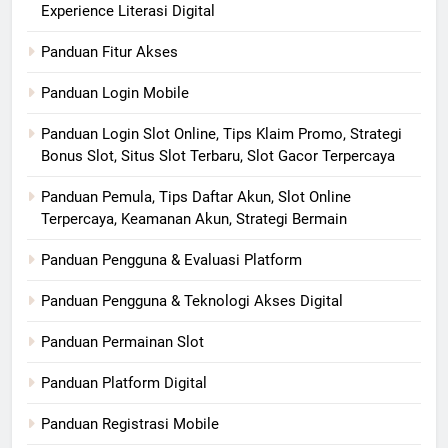
Experience Literasi Digital
Panduan Fitur Akses
Panduan Login Mobile
Panduan Login Slot Online, Tips Klaim Promo, Strategi
Bonus Slot, Situs Slot Terbaru, Slot Gacor Terpercaya
Panduan Pemula, Tips Daftar Akun, Slot Online
Terpercaya, Keamanan Akun, Strategi Bermain
Panduan Pengguna & Evaluasi Platform
Panduan Pengguna & Teknologi Akses Digital
Panduan Permainan Slot
Panduan Platform Digital
Panduan Registrasi Mobile