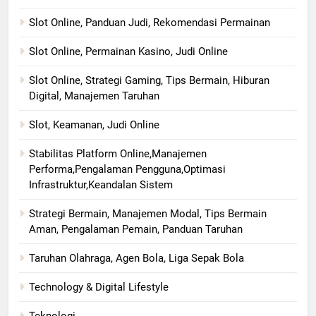
Slot Online, Panduan Judi, Rekomendasi Permainan
Slot Online, Permainan Kasino, Judi Online
Slot Online, Strategi Gaming, Tips Bermain, Hiburan
Digital, Manajemen Taruhan
Slot, Keamanan, Judi Online
Stabilitas Platform Online,Manajemen
Performa,Pengalaman Pengguna,Optimasi
Infrastruktur,Keandalan Sistem
Strategi Bermain, Manajemen Modal, Tips Bermain
Aman, Pengalaman Pemain, Panduan Taruhan
Taruhan Olahraga, Agen Bola, Liga Sepak Bola
Technology & Digital Lifestyle