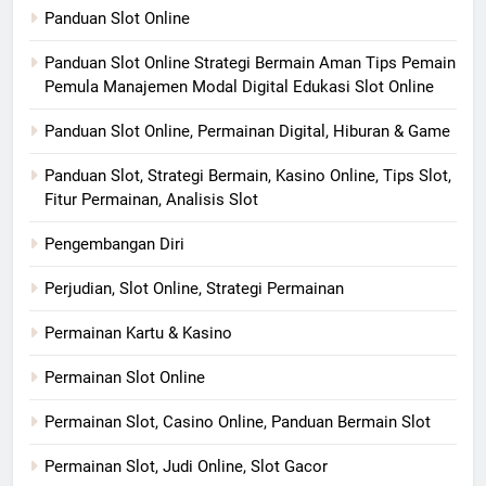
Panduan Slot Online
Panduan Slot Online Strategi Bermain Aman Tips Pemain
Pemula Manajemen Modal Digital Edukasi Slot Online
Panduan Slot Online, Permainan Digital, Hiburan & Game
Panduan Slot, Strategi Bermain, Kasino Online, Tips Slot,
Fitur Permainan, Analisis Slot
Pengembangan Diri
Perjudian, Slot Online, Strategi Permainan
Permainan Kartu & Kasino
Permainan Slot Online
Permainan Slot, Casino Online, Panduan Bermain Slot
Permainan Slot, Judi Online, Slot Gacor