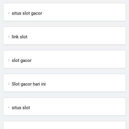
situs slot gacor
link slot
slot gacor
Slot gacor hari ini
situs slot