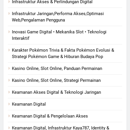
Infrastruktur Akses & Perlindungan Digital
Infrastruktur Jaringan,Performa Akses,Optimasi
Web,Pengalaman Pengguna
Inovasi Game Digital • Mekanika Slot • Teknologi
Interaktif
Karakter Pokémon Trivia & Fakta Pokémon Evolusi &
Strategi Pokémon Game & Hiburan Budaya Pop
Kasino Online, Slot Online, Panduan Permainan
Kasino Online, Slot Online, Strategi Permainan
Keamanan Akses Digital & Teknologi Jaringan
Keamanan Digital
Keamanan Digital & Pengelolaan Akses
Keamanan Digital, Infrastruktur Kaya787, Identity &