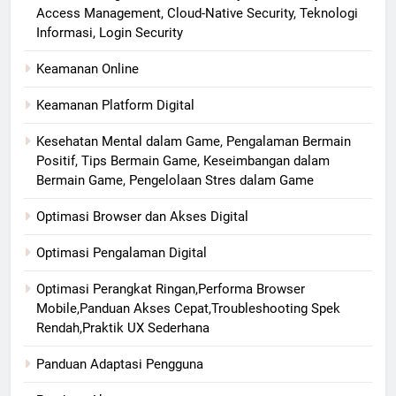
Access Management, Cloud-Native Security, Teknologi
Informasi, Login Security
Keamanan Online
Keamanan Platform Digital
Kesehatan Mental dalam Game, Pengalaman Bermain
Positif, Tips Bermain Game, Keseimbangan dalam
Bermain Game, Pengelolaan Stres dalam Game
Optimasi Browser dan Akses Digital
Optimasi Pengalaman Digital
Optimasi Perangkat Ringan,Performa Browser
Mobile,Panduan Akses Cepat,Troubleshooting Spek
Rendah,Praktik UX Sederhana
Panduan Adaptasi Pengguna