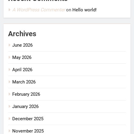
A WordPress Commenter
on
Hello world!
Archives
June 2026
May 2026
April 2026
March 2026
February 2026
January 2026
December 2025
November 2025