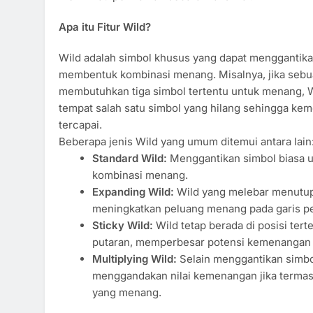
Apa itu Fitur Wild?
Wild adalah simbol khusus yang dapat menggantikan
membentuk kombinasi menang. Misalnya, jika sebu
membutuhkan tiga simbol tertentu untuk menang, 
tempat salah satu simbol yang hilang sehingga ke
tercapai.
Beberapa jenis Wild yang umum ditemui antara lain
Standard Wild:
Menggantikan simbol biasa 
kombinasi menang.
Expanding Wild:
Wild yang melebar menutup
meningkatkan peluang menang pada garis pe
Sticky Wild:
Wild tetap berada di posisi ter
putaran, memperbesar potensi kemenangan b
Multiplying Wild:
Selain menggantikan simbol
menggandakan nilai kemenangan jika terma
yang menang.