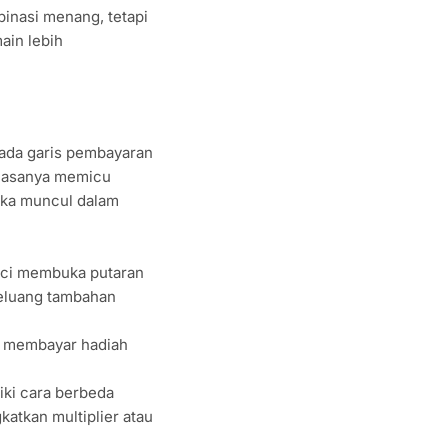
inasi menang, tetapi
in lebih
pada garis pembayaran
biasanya memicu
tika muncul dalam
nci membuka putaran
eluang tambahan
 membayar hadiah
iki cara berbeda
atkan multiplier atau