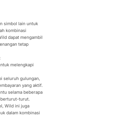
 simbol lain untuk
ah kombinasi
Wild dapat mengambil
menangan tetap
:
untuk melengkapi
i seluruh gulungan,
mbayaran yang aktif.
tentu selama beberapa
erturut-turut.
, Wild ini juga
suk dalam kombinasi