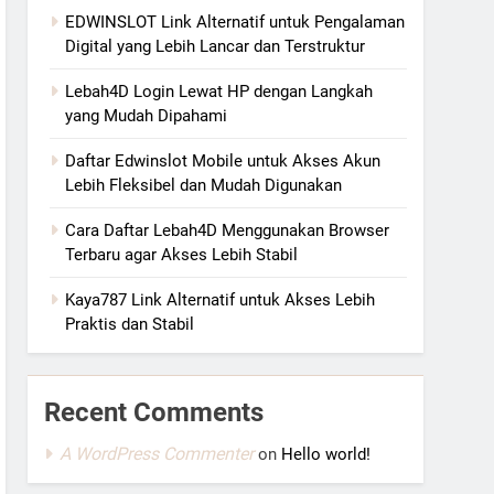
EDWINSLOT Link Alternatif untuk Pengalaman
Digital yang Lebih Lancar dan Terstruktur
Lebah4D Login Lewat HP dengan Langkah
yang Mudah Dipahami
Daftar Edwinslot Mobile untuk Akses Akun
Lebih Fleksibel dan Mudah Digunakan
Cara Daftar Lebah4D Menggunakan Browser
Terbaru agar Akses Lebih Stabil
Kaya787 Link Alternatif untuk Akses Lebih
Praktis dan Stabil
Recent Comments
A WordPress Commenter
on
Hello world!