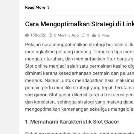
Read More
Cara Mengoptimalkan Strategi di Lin
158cd2c
8 Months Ago
0
6 Mins
Pelajari cara mengoptimalkan strategi bermain di li
meningkatkan peluang menang. Temukan tips memili
mengatur taruhan, dan memanfaatkan fitur bonus s
Slot online menjadi salah satu permainan kasino dig
diminati karena kesederhanaan bermain dan pelu
menarik. Namun, untuk mendapatkan hasil maksimal
pemain perlu memiliki strategi yang tepat, terutam
slot gacor
. Slot gacor dikenal karena frekuensi pe
dan konsisten, sehingga strategi yang matang da
mengoptimalkan kemenangan sekaligus mengelola r
1. Memahami Karakteristik Slot Gacor
Sebelum mengoptimalkan strategi, penting memaham