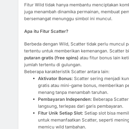
Fitur Wild tidak hanya membantu menciptakan komb
juga menambah dinamika permainan, membuat pema
bersemangat menunggu simbol ini muncul.
Apa itu Fitur Scatter?
Berbeda dengan Wild, Scatter tidak perlu muncul 
tertentu untuk memberikan kemenangan. Scatter 
putaran gratis (free spins)
atau fitur bonus lain ke
jumlah tertentu di gulungan.
Beberapa karakteristik Scatter antara lain:
Aktivator Bonus:
Scatter sering menjadi ku
gratis atau mini-game bonus, memberikan p
menang tanpa menambah taruhan.
Pembayaran Independen:
Beberapa Scatter
langsung, terlepas dari garis pembayaran.
Fitur Unik Setiap Slot:
Setiap slot bisa memil
untuk memanfaatkan Scatter, seperti meningk
memicu wild tambahan.