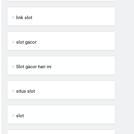
link slot
slot gacor
Slot gacor hari ini
situs slot
slot