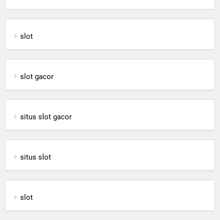
slot
slot gacor
situs slot gacor
situs slot
slot