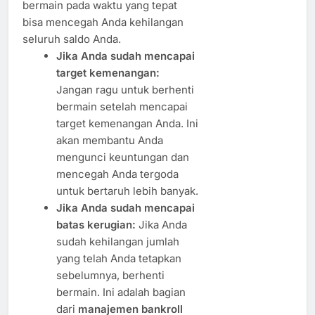
bermain pada waktu yang tepat
bisa mencegah Anda kehilangan
seluruh saldo Anda.
Jika Anda sudah mencapai
target kemenangan:
Jangan ragu untuk berhenti
bermain setelah mencapai
target kemenangan Anda. Ini
akan membantu Anda
mengunci keuntungan dan
mencegah Anda tergoda
untuk bertaruh lebih banyak.
Jika Anda sudah mencapai
batas kerugian:
Jika Anda
sudah kehilangan jumlah
yang telah Anda tetapkan
sebelumnya, berhenti
bermain. Ini adalah bagian
dari
manajemen bankroll