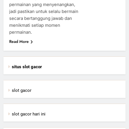
permainan yang menyenangkan,
jadi pastikan untuk selalu bermain
secara bertanggung jawab dan
menikmati setiap momen
permainan.
Read More
situs slot gacor
slot gacor
slot gacor hari ini