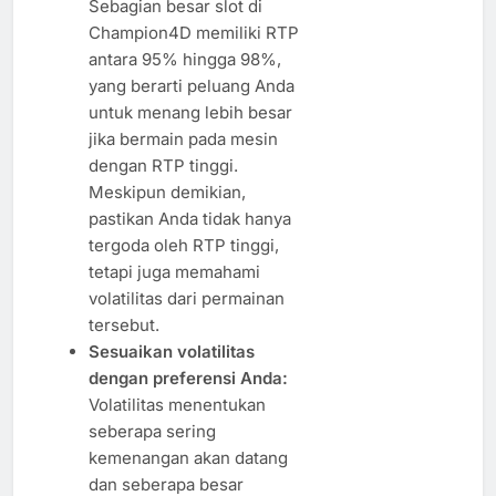
Sebagian besar slot di
Champion4D memiliki RTP
antara 95% hingga 98%,
yang berarti peluang Anda
untuk menang lebih besar
jika bermain pada mesin
dengan RTP tinggi.
Meskipun demikian,
pastikan Anda tidak hanya
tergoda oleh RTP tinggi,
tetapi juga memahami
volatilitas dari permainan
tersebut.
Sesuaikan volatilitas
dengan preferensi Anda:
Volatilitas menentukan
seberapa sering
kemenangan akan datang
dan seberapa besar