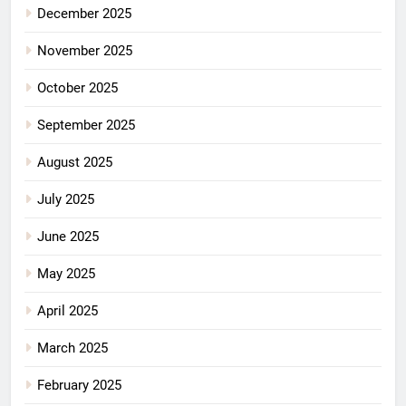
December 2025
November 2025
October 2025
September 2025
August 2025
July 2025
June 2025
May 2025
April 2025
March 2025
February 2025