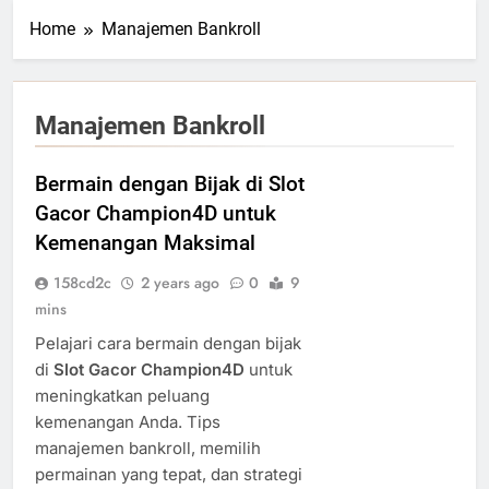
Home
Manajemen Bankroll
Manajemen Bankroll
Bermain dengan Bijak di Slot
Gacor Champion4D untuk
Kemenangan Maksimal
158cd2c
2 years ago
0
9
mins
Pelajari cara bermain dengan bijak
di
Slot Gacor Champion4D
untuk
meningkatkan peluang
kemenangan Anda. Tips
manajemen bankroll, memilih
permainan yang tepat, dan strategi