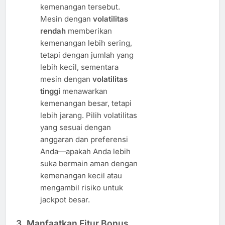
kemenangan tersebut.
Mesin dengan
volatilitas
rendah
memberikan
kemenangan lebih sering,
tetapi dengan jumlah yang
lebih kecil, sementara
mesin dengan
volatilitas
tinggi
menawarkan
kemenangan besar, tetapi
lebih jarang. Pilih volatilitas
yang sesuai dengan
anggaran dan preferensi
Anda—apakah Anda lebih
suka bermain aman dengan
kemenangan kecil atau
mengambil risiko untuk
jackpot besar.
3.
Manfaatkan Fitur Bonus