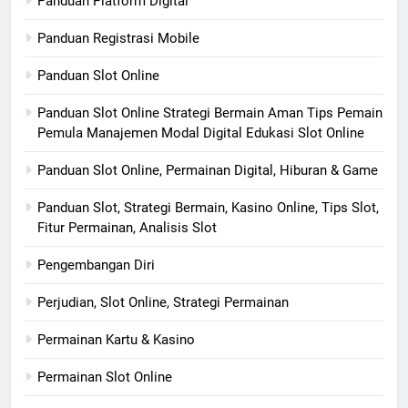
Panduan Platform Digital
Panduan Registrasi Mobile
Panduan Slot Online
Panduan Slot Online Strategi Bermain Aman Tips Pemain
Pemula Manajemen Modal Digital Edukasi Slot Online
Panduan Slot Online, Permainan Digital, Hiburan & Game
Panduan Slot, Strategi Bermain, Kasino Online, Tips Slot,
Fitur Permainan, Analisis Slot
Pengembangan Diri
Perjudian, Slot Online, Strategi Permainan
Permainan Kartu & Kasino
Permainan Slot Online