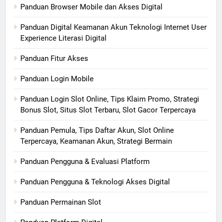
Panduan Browser Mobile dan Akses Digital
Panduan Digital Keamanan Akun Teknologi Internet User
Experience Literasi Digital
Panduan Fitur Akses
Panduan Login Mobile
Panduan Login Slot Online, Tips Klaim Promo, Strategi
Bonus Slot, Situs Slot Terbaru, Slot Gacor Terpercaya
Panduan Pemula, Tips Daftar Akun, Slot Online
Terpercaya, Keamanan Akun, Strategi Bermain
Panduan Pengguna & Evaluasi Platform
Panduan Pengguna & Teknologi Akses Digital
Panduan Permainan Slot