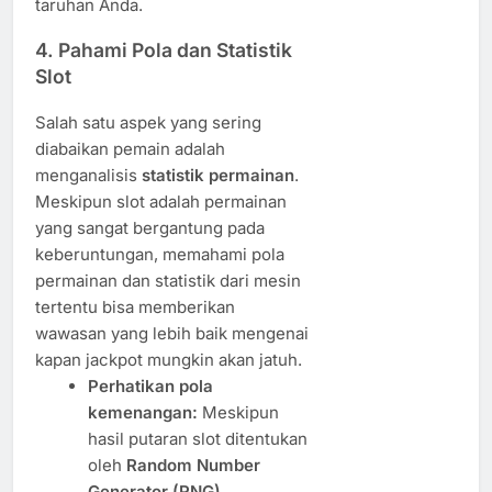
taruhan Anda.
4.
Pahami Pola dan Statistik
Slot
Salah satu aspek yang sering
diabaikan pemain adalah
menganalisis
statistik permainan
.
Meskipun slot adalah permainan
yang sangat bergantung pada
keberuntungan, memahami pola
permainan dan statistik dari mesin
tertentu bisa memberikan
wawasan yang lebih baik mengenai
kapan jackpot mungkin akan jatuh.
Perhatikan pola
kemenangan:
Meskipun
hasil putaran slot ditentukan
oleh
Random Number
Generator (RNG)
,