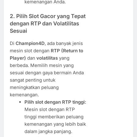
kemenangan Anda.
2.
Pilih Slot Gacor yang Tepat
dengan RTP dan Volatilitas
Sesuai
Di
Champion4D
, ada banyak jenis
mesin slot dengan
RTP (Return to
Player)
dan
volatilitas
yang
berbeda. Memilih mesin yang
sesuai dengan gaya bermain Anda
sangat penting untuk
meningkatkan peluang
kemenangan.
Pilih slot dengan RTP tinggi:
Mesin slot dengan RTP
tinggi memberikan peluang
kemenangan yang lebih baik
dalam jangka panjang.