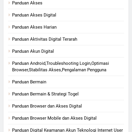
Panduan Akses
Panduan Akses Digital
Panduan Akses Harian
Panduan Aktivitas Digital Terarah
Panduan Akun Digital
Panduan Android,Troubleshooting Login,Optimasi
Browser,Stabilitas Akses,Pengalaman Pengguna
Panduan Bermain
Panduan Bermain & Strategi Togel
Panduan Browser dan Akses Digital
Panduan Browser Mobile dan Akses Digital
Panduan Digital Keamanan Akun Teknologi Internet User