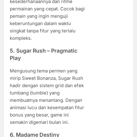
kesederhanaannya dan ritme
permainan yang cepat. Cocok bagi
pemain yang ingin menguji
keberuntungan dalam waktu
singkat tanpa fitur yang terlalu
kompleks.
5.
Sugar Rush – Pragmatic
Play
Mengusung tema permen yang
mirip Sweet Bonanza, Sugar Rush
hadir dengan sistem grid dan efek
tumbang (tumble) yang
membuatnya menantang. Dengan
animasi lucu dan kesempatan fitur
bonus yang besar, game ini
semakin digemari bulan ini.
6.
Madame Destiny