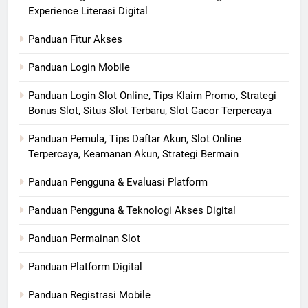
Experience Literasi Digital
Panduan Fitur Akses
Panduan Login Mobile
Panduan Login Slot Online, Tips Klaim Promo, Strategi
Bonus Slot, Situs Slot Terbaru, Slot Gacor Terpercaya
Panduan Pemula, Tips Daftar Akun, Slot Online
Terpercaya, Keamanan Akun, Strategi Bermain
Panduan Pengguna & Evaluasi Platform
Panduan Pengguna & Teknologi Akses Digital
Panduan Permainan Slot
Panduan Platform Digital
Panduan Registrasi Mobile