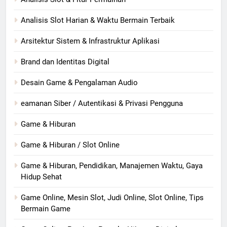
Analisis Slot Harian & Waktu Bermain Terbaik
Arsitektur Sistem & Infrastruktur Aplikasi
Brand dan Identitas Digital
Desain Game & Pengalaman Audio
eamanan Siber / Autentikasi & Privasi Pengguna
Game & Hiburan
Game & Hiburan / Slot Online
Game & Hiburan, Pendidikan, Manajemen Waktu, Gaya
Hidup Sehat
Game Online, Mesin Slot, Judi Online, Slot Online, Tips
Bermain Game