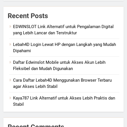
Recent Posts
EDWINSLOT Link Alternatif untuk Pengalaman Digital
yang Lebih Lancar dan Terstruktur
Lebah4D Login Lewat HP dengan Langkah yang Mudah
Dipahami
Daftar Edwinslot Mobile untuk Akses Akun Lebih
Fleksibel dan Mudah Digunakan
Cara Daftar Lebah4D Menggunakan Browser Terbaru
agar Akses Lebih Stabil
Kaya787 Link Alternatif untuk Akses Lebih Praktis dan
Stabil
Recent Comments