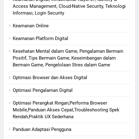
Access Management, Cloud-Native Security, Teknologi
Informasi, Login Security
Keamanan Online
Keamanan Platform Digital
Kesehatan Mental dalam Game, Pengalaman Bermain
Positif, Tips Bermain Game, Keseimbangan dalam
Bermain Game, Pengelolaan Stres dalam Game
Optimasi Browser dan Akses Digital
Optimasi Pengalaman Digital
Optimasi Perangkat Ringan,Performa Browser
Mobile,Panduan Akses Cepat,Troubleshooting Spek
Rendah,Praktik UX Sederhana
Panduan Adaptasi Pengguna