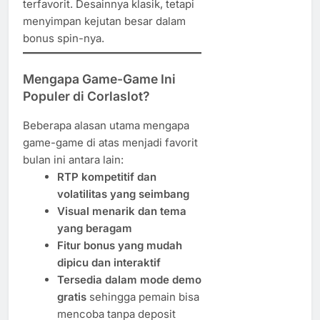
terfavorit. Desainnya klasik, tetapi
menyimpan kejutan besar dalam
bonus spin-nya.
Mengapa Game-Game Ini
Populer di Corlaslot?
Beberapa alasan utama mengapa
game-game di atas menjadi favorit
bulan ini antara lain:
RTP kompetitif dan
volatilitas yang seimbang
Visual menarik dan tema
yang beragam
Fitur bonus yang mudah
dipicu dan interaktif
Tersedia dalam mode demo
gratis
sehingga pemain bisa
mencoba tanpa deposit