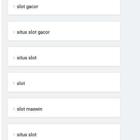
slot gacor
situs slot gacor
situs slot
slot
slot maxwin
situs slot