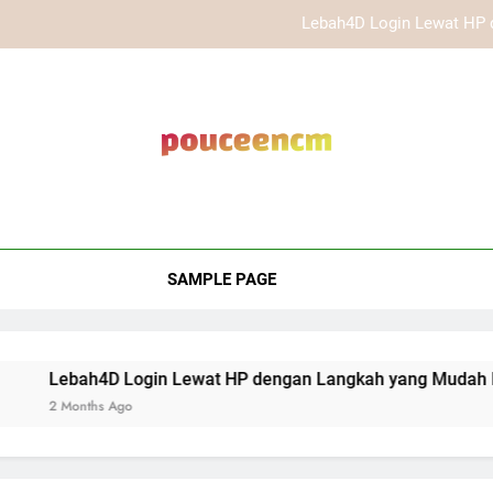
Lebah4D Login Lewat HP 
Daftar Edwinslot Mobile untuk Akses Akun
Cara Daftar Lebah4D Menggunakan Bro
EDWINSLOT Link Alternatif untuk Pengalaman Digi
ce En Cm
Lebah4D Login Lewat HP 
Ukuran Inci Ke Cm Dan Sebaliknya Dengan Cepat Dan Mudah Di 
Daftar Edwinslot Mobile untuk Akses Akun
SAMPLE PAGE
Cara Daftar Lebah4D Menggunakan Bro
4D Login Lewat HP dengan Langkah yang Mudah Dipahami
s Ago