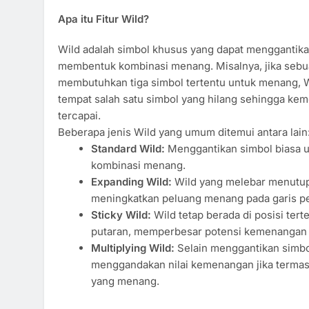
Apa itu Fitur Wild?
Wild adalah simbol khusus yang dapat menggantikan
membentuk kombinasi menang. Misalnya, jika sebu
membutuhkan tiga simbol tertentu untuk menang, 
tempat salah satu simbol yang hilang sehingga ke
tercapai.
Beberapa jenis Wild yang umum ditemui antara lain
Standard Wild:
Menggantikan simbol biasa 
kombinasi menang.
Expanding Wild:
Wild yang melebar menutup
meningkatkan peluang menang pada garis pe
Sticky Wild:
Wild tetap berada di posisi ter
putaran, memperbesar potensi kemenangan b
Multiplying Wild:
Selain menggantikan simbol
menggandakan nilai kemenangan jika terma
yang menang.