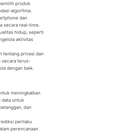
memilih produk
dasi algoritma.
martphone dan
 secara real-time.
alitas hidup, seperti
gelola aktivitas
 tentang privasi dan
 secara terus-
ola dengan baik.
 untuk meningkatkan
 data untuk
pelanggan, dan
ediksi perilaku
dalam perencanaan