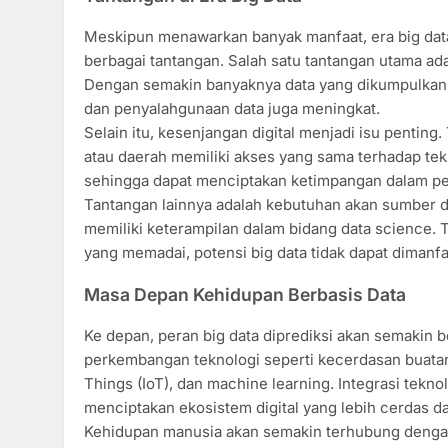
Meskipun menawarkan banyak manfaat, era big dat
berbagai tantangan. Salah satu tantangan utama ad
Dengan semakin banyaknya data yang dikumpulkan,
dan penyalahgunaan data juga meningkat.
Selain itu, kesenjangan digital menjadi isu penting
atau daerah memiliki akses yang sama terhadap tek
sehingga dapat menciptakan ketimpangan dalam pe
Tantangan lainnya adalah kebutuhan akan sumber 
memiliki keterampilan dalam bidang data science
yang memadai, potensi big data tidak dapat dimanfa
Masa Depan Kehidupan Berbasis Data
Ke depan, peran big data diprediksi akan semakin 
perkembangan teknologi seperti kecerdasan buatan (
Things (IoT), dan machine learning. Integrasi teknol
menciptakan ekosistem digital yang lebih cerdas da
Kehidupan manusia akan semakin terhubung dengan