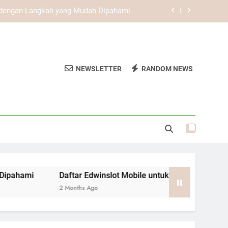
dengan Langkah yang Mudah Dipahami
 Lebih Fleksibel dan Mudah Digunakan
wser Terbaru agar Akses Lebih Stabil
NEWSLETTER
RANDOM NEWS
tal yang Lebih Lancar dan Terstruktur
dengan Langkah yang Mudah Dipahami
Pouce En Cm. Alat Konversi Untuk Kebutuhan Harian Anda.
 Lebih Fleksibel dan Mudah Digunakan
wser Terbaru agar Akses Lebih Stabil
Daftar Edwinslot Mobile untuk Akses Akun Lebih Fleksibe
2 Months Ago