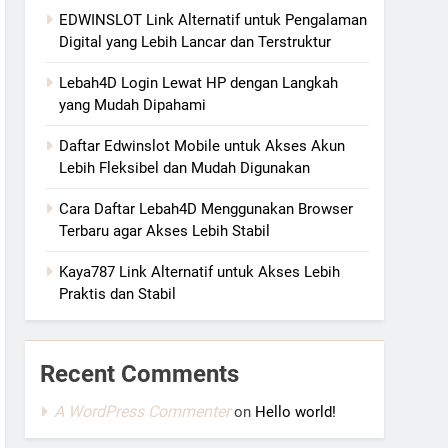
EDWINSLOT Link Alternatif untuk Pengalaman
Digital yang Lebih Lancar dan Terstruktur
Lebah4D Login Lewat HP dengan Langkah
yang Mudah Dipahami
Daftar Edwinslot Mobile untuk Akses Akun
Lebih Fleksibel dan Mudah Digunakan
Cara Daftar Lebah4D Menggunakan Browser
Terbaru agar Akses Lebih Stabil
Kaya787 Link Alternatif untuk Akses Lebih
Praktis dan Stabil
Recent Comments
A WordPress Commenter
on
Hello world!