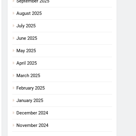
September 2025
August 2025
July 2025
June 2025
May 2025
April 2025
March 2025
February 2025
January 2025
December 2024
November 2024