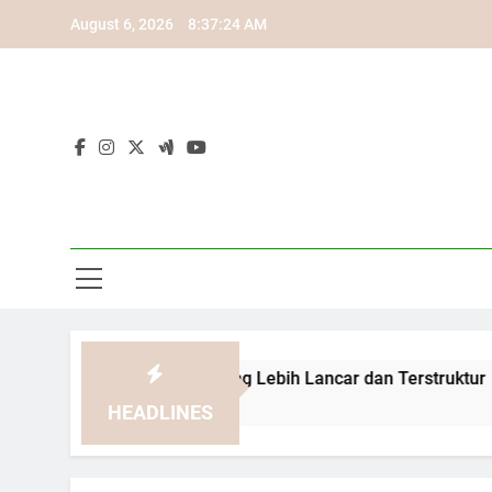
Skip
August 6, 2026
8:37:25 AM
to
content
Pou
Konversi 
laman Digital yang Lebih Lancar dan Terstruktur
Lebah
2 Month
HEADLINES