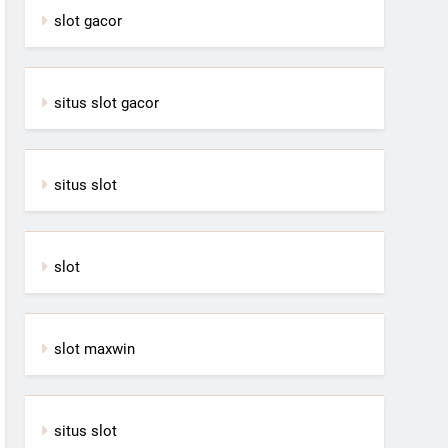
slot gacor
situs slot gacor
situs slot
slot
slot maxwin
situs slot