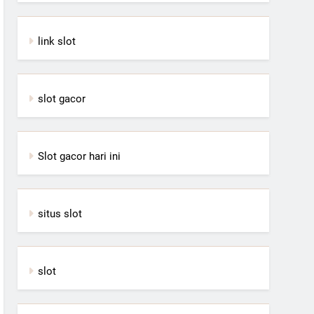
link slot
slot gacor
Slot gacor hari ini
situs slot
slot