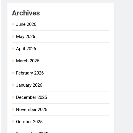
Archives
June 2026
May 2026
April 2026
March 2026
February 2026
January 2026
December 2025
November 2025
October 2025