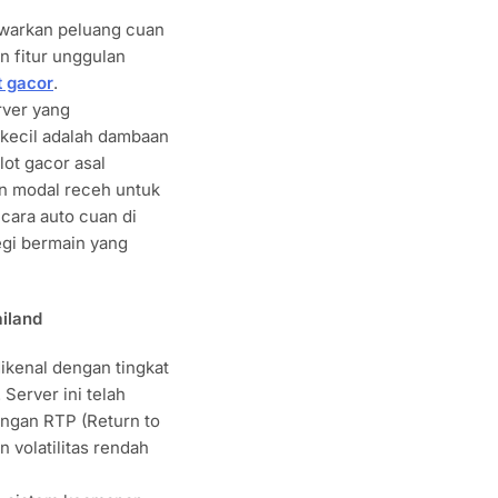
awarkan peluang cuan
n fitur unggulan
t gacor
.
rver yang
kecil adalah dambaan
ot gacor asal
n modal receh untuk
 cara auto cuan di
egi bermain yang
iland
ikenal dengan tingkat
Server ini telah
engan RTP (Return to
 volatilitas rendah