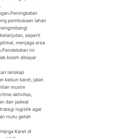
.
ungan.Peningkatan
ong pembukaan lahan
 mengimbangi
elanjutan, seperti
ptimal, menjaga area
n.Pendekatan ini
ak boleh dibayar
kan lanskap
 kebun karet, jalan
ntian musim
itme aktivitas,
an dan jadwal
ategi logistik agar
dan mutu getah
Harga Karet di