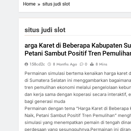
Home
situs judi slot
situs judi slot
arga Karet di Beberapa Kabupaten Su
Petani Sambut Positif Tren Pemuliha
158cd2c
8 Months Ago
0
8 Mins
Permainan simulasi bertema kenaikan harga karet 
di Sumatera Selatan ini menggambarkan bagaiman
tren pemulihan ekonomi melalui pengelolaan kebun,
dan kerja sama dengan koperasi secara interaktif, e
bagi generasi muda
Permainan dengan tema “Harga Karet di Beberapa
Naik, Petani Sambut Positif Tren Pemulihan” meng
simulasi yang menempatkan pemain di tengah din
perdesaan yang sesungguhnya.Permainan ini diran