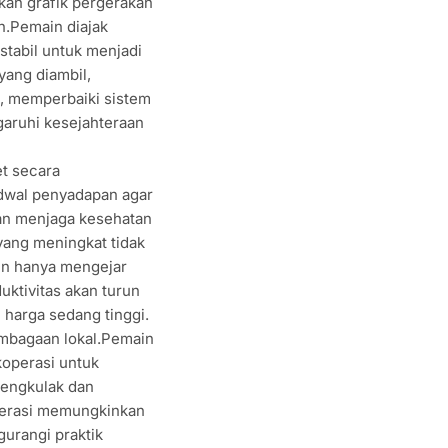
an grafik pergerakan
n.Pemain diajak
stabil untuk menjadi
yang diambil,
, memperbaiki sistem
aruhi kesejahteraan
et secara
dwal penyadapan agar
dan menjaga kesehatan
ang meningkat tidak
in hanya mengejar
ktivitas akan turun
 harga sedang tinggi.
embagaan lokal.Pemain
koperasi untuk
tengkulak dan
perasi memungkinkan
gurangi praktik