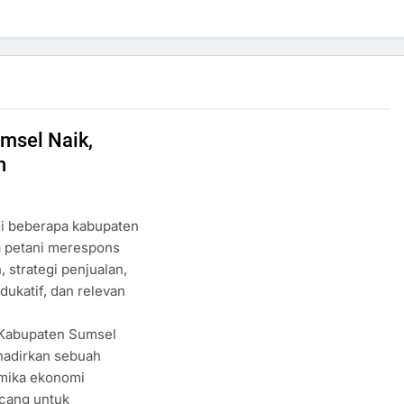
msel Naik,
n
di beberapa kabupaten
a petani merespons
 strategi penjualan,
dukatif, dan relevan
 Kabupaten Sumsel
hadirkan sebuah
amika ekonomi
cang untuk