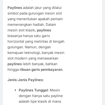
Paylines
adalah jalur yang dilalui
simbol pada gulungan mesin slot
yang menentukan apakah pemain
memenangkan hadiah. Dalam
mesin slot klasik,
paylines
biasanya hanya satu garis
horizontal yang melintas di tengah
gulungan. Namun, dengan
kemajuan teknologi, banyak mesin
slot modern yang menawarkan
paylines
lebih banyak, bahkan
hingga
ribuan garis pembayaran
.
Jenis-Jenis Paylines:
Paylines Tunggal
: Mesin
dengan hanya satu payline
adalah tipe klasik di mana