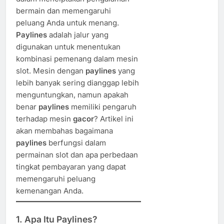
bermain dan memengaruhi
peluang Anda untuk menang.
Paylines
adalah jalur yang
digunakan untuk menentukan
kombinasi pemenang dalam mesin
slot. Mesin dengan
paylines
yang
lebih banyak sering dianggap lebih
menguntungkan, namun apakah
benar
paylines
memiliki pengaruh
terhadap mesin
gacor
? Artikel ini
akan membahas bagaimana
paylines
berfungsi dalam
permainan slot dan apa perbedaan
tingkat pembayaran yang dapat
memengaruhi peluang
kemenangan Anda.
1.
Apa Itu Paylines?