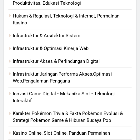
Produktivitas, Edukasi Teknologi
Hukum & Regulasi, Teknologi & Internet, Permainan
Kasino
Infrastruktur & Arsitektur Sistem
Infrastruktur & Optimasi Kinerja Web
Infrastruktur Akses & Perlindungan Digital
Infrastruktur Jaringan,Performa Akses,Optimasi
Web,Pengalaman Pengguna
Inovasi Game Digital • Mekanika Slot • Teknologi
Interaktif
Karakter Pokémon Trivia & Fakta Pokémon Evolusi &
Strategi Pokémon Game & Hiburan Budaya Pop
Kasino Online, Slot Online, Panduan Permainan