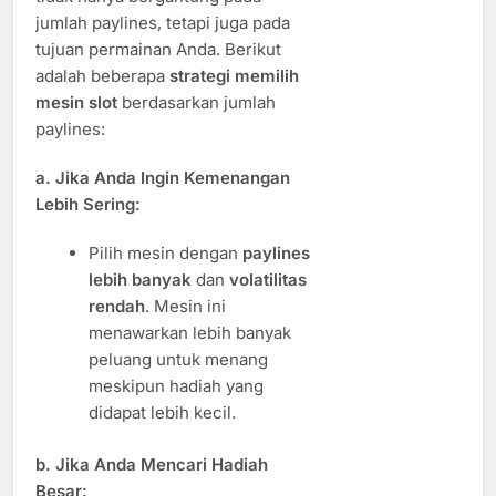
jumlah paylines, tetapi juga pada
tujuan permainan Anda. Berikut
adalah beberapa
strategi memilih
mesin slot
berdasarkan jumlah
paylines:
a. Jika Anda Ingin Kemenangan
Lebih Sering:
Pilih mesin dengan
paylines
lebih banyak
dan
volatilitas
rendah
. Mesin ini
menawarkan lebih banyak
peluang untuk menang
meskipun hadiah yang
didapat lebih kecil.
b. Jika Anda Mencari Hadiah
Besar: