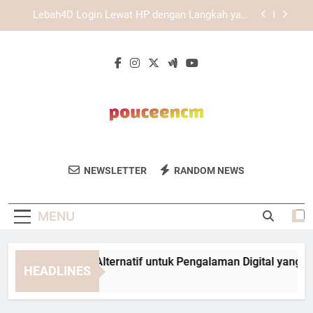
Skip
Daftar Edwinslot Mobile untuk Akses Akun Lebih
to
Fleksibel dan Mudah Digunakan
content
Cara Daftar Lebah4D Menggunakan Browser
Terbaru agar Akses Lebih Stabil
EDWINSLOT Link Alternatif untuk Pengalaman
Digital yang Lebih Lancar dan Terstruktur
Lebah4D Login Lewat HP dengan Langkah yang
Mudah Dipahami
Daftar Edwinslot Mobile untuk Akses Akun Lebih
Fleksibel dan Mudah Digunakan
Pouce En Cm
Konversi Ukuran Inci Ke Cm Dan Sebaliknya
Cara Daftar Lebah4D Menggunakan Browser
NEWSLETTER
RANDOM NEWS
Terbaru agar Akses Lebih Stabil
Dengan Cepat Dan Mudah Di Pouce En Cm.
Alat Konversi Untuk Kebutuhan Harian
MENU
Anda.
WINSLOT Link Alternatif untuk Pengalaman Digital yang Lebih
HEADLINES
Month Ago