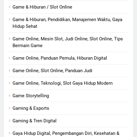
Game & Hiburan / Slot Online
Game & Hiburan, Pendidikan, Manajemen Waktu, Gaya
Hidup Sehat
Game Online, Mesin Slot, Judi Online, Slot Online, Tips
Bermain Game
Game Online, Panduan Pemula, Hiburan Digital
Game Online, Slot Online, Panduan Judi
Game Online, Teknologi, Slot Gaya Hidup Modern
Game Storytelling
Gaming & Esports
Gaming & Tren Digital
Gaya Hidup Digital, Pengembangan Diri, Kesehatan &