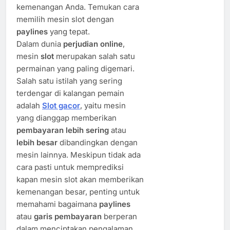
kemenangan Anda. Temukan cara
memilih mesin slot dengan
paylines
yang tepat.
Dalam dunia
perjudian online
,
mesin
slot
merupakan salah satu
permainan yang paling digemari.
Salah satu istilah yang sering
terdengar di kalangan pemain
adalah
Slot gacor
, yaitu mesin
yang dianggap memberikan
pembayaran lebih sering
atau
lebih besar
dibandingkan dengan
mesin lainnya. Meskipun tidak ada
cara pasti untuk memprediksi
kapan mesin slot akan memberikan
kemenangan besar, penting untuk
memahami bagaimana
paylines
atau
garis pembayaran
berperan
dalam menciptakan pengalaman