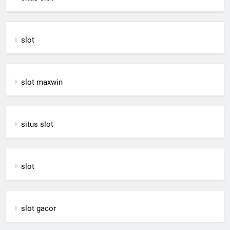
slot
slot maxwin
situs slot
slot
slot gacor