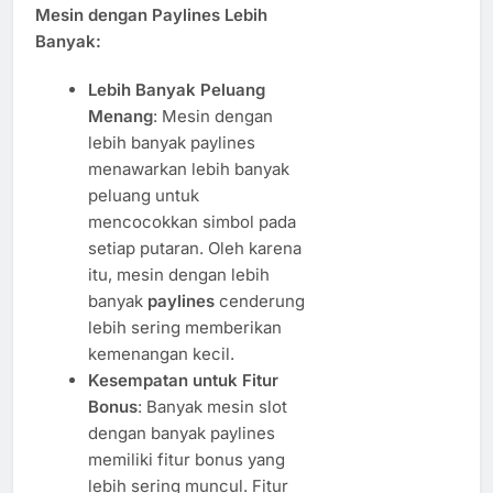
Mesin dengan Paylines Lebih
Banyak:
Lebih Banyak Peluang
Menang
: Mesin dengan
lebih banyak paylines
menawarkan lebih banyak
peluang untuk
mencocokkan simbol pada
setiap putaran. Oleh karena
itu, mesin dengan lebih
banyak
paylines
cenderung
lebih sering memberikan
kemenangan kecil.
Kesempatan untuk Fitur
Bonus
: Banyak mesin slot
dengan banyak paylines
memiliki fitur bonus yang
lebih sering muncul. Fitur