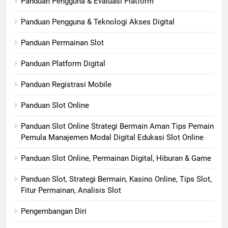
Panduan Pengguna & Evaluasi Platform
Panduan Pengguna & Teknologi Akses Digital
Panduan Permainan Slot
Panduan Platform Digital
Panduan Registrasi Mobile
Panduan Slot Online
Panduan Slot Online Strategi Bermain Aman Tips Pemain
Pemula Manajemen Modal Digital Edukasi Slot Online
Panduan Slot Online, Permainan Digital, Hiburan & Game
Panduan Slot, Strategi Bermain, Kasino Online, Tips Slot,
Fitur Permainan, Analisis Slot
Pengembangan Diri