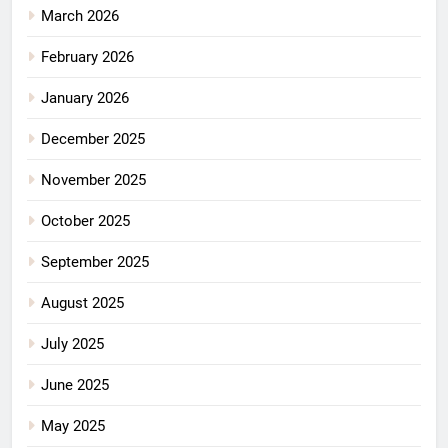
March 2026
February 2026
January 2026
December 2025
November 2025
October 2025
September 2025
August 2025
July 2025
June 2025
May 2025