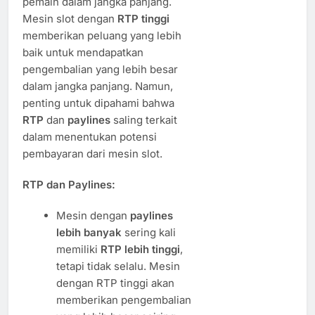
pemain dalam jangka panjang.
Mesin slot dengan
RTP tinggi
memberikan peluang yang lebih
baik untuk mendapatkan
pengembalian yang lebih besar
dalam jangka panjang. Namun,
penting untuk dipahami bahwa
RTP
dan
paylines
saling terkait
dalam menentukan potensi
pembayaran dari mesin slot.
RTP dan Paylines:
Mesin dengan
paylines
lebih banyak
sering kali
memiliki
RTP lebih tinggi
,
tetapi tidak selalu. Mesin
dengan RTP tinggi akan
memberikan pengembalian