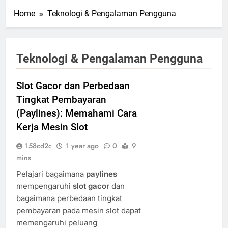
Home
Teknologi & Pengalaman Pengguna
Teknologi & Pengalaman Pengguna
Slot Gacor dan Perbedaan
Tingkat Pembayaran
(Paylines): Memahami Cara
Kerja Mesin Slot
158cd2c
1 year ago
0
9
mins
Pelajari bagaimana
paylines
mempengaruhi
slot gacor
dan
bagaimana perbedaan tingkat
pembayaran pada mesin slot dapat
memengaruhi peluang