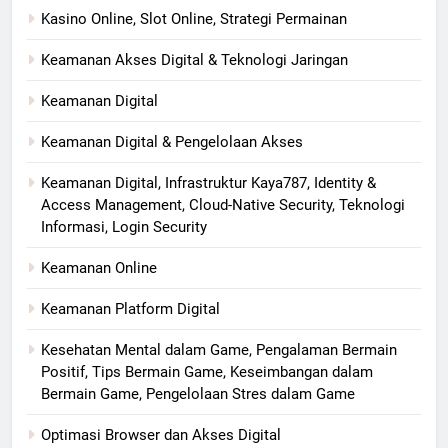
Kasino Online, Slot Online, Strategi Permainan
Keamanan Akses Digital & Teknologi Jaringan
Keamanan Digital
Keamanan Digital & Pengelolaan Akses
Keamanan Digital, Infrastruktur Kaya787, Identity &
Access Management, Cloud-Native Security, Teknologi
Informasi, Login Security
Keamanan Online
Keamanan Platform Digital
Kesehatan Mental dalam Game, Pengalaman Bermain
Positif, Tips Bermain Game, Keseimbangan dalam
Bermain Game, Pengelolaan Stres dalam Game
Optimasi Browser dan Akses Digital