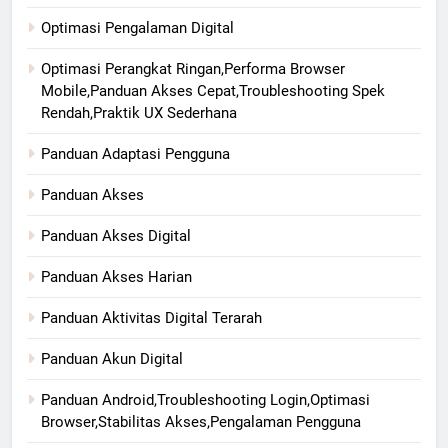
Optimasi Pengalaman Digital
Optimasi Perangkat Ringan,Performa Browser
Mobile,Panduan Akses Cepat,Troubleshooting Spek
Rendah,Praktik UX Sederhana
Panduan Adaptasi Pengguna
Panduan Akses
Panduan Akses Digital
Panduan Akses Harian
Panduan Aktivitas Digital Terarah
Panduan Akun Digital
Panduan Android,Troubleshooting Login,Optimasi
Browser,Stabilitas Akses,Pengalaman Pengguna