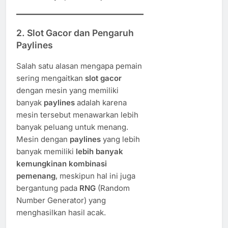
2.
Slot Gacor dan Pengaruh
Paylines
Salah satu alasan mengapa pemain
sering mengaitkan
slot gacor
dengan mesin yang memiliki
banyak
paylines
adalah karena
mesin tersebut menawarkan lebih
banyak peluang untuk menang.
Mesin dengan
paylines
yang lebih
banyak memiliki
lebih banyak
kemungkinan kombinasi
pemenang
, meskipun hal ini juga
bergantung pada
RNG
(Random
Number Generator) yang
menghasilkan hasil acak.