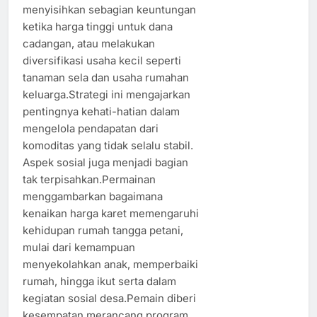
menyisihkan sebagian keuntungan
ketika harga tinggi untuk dana
cadangan, atau melakukan
diversifikasi usaha kecil seperti
tanaman sela dan usaha rumahan
keluarga.Strategi ini mengajarkan
pentingnya kehati-hatian dalam
mengelola pendapatan dari
komoditas yang tidak selalu stabil.
Aspek sosial juga menjadi bagian
tak terpisahkan.Permainan
menggambarkan bagaimana
kenaikan harga karet memengaruhi
kehidupan rumah tangga petani,
mulai dari kemampuan
menyekolahkan anak, memperbaiki
rumah, hingga ikut serta dalam
kegiatan sosial desa.Pemain diberi
kesempatan merancang program