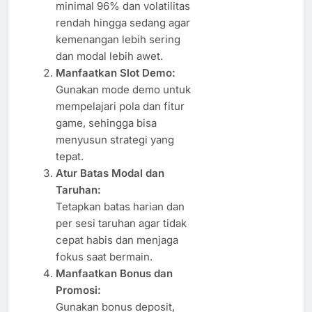
minimal 96% dan volatilitas
rendah hingga sedang agar
kemenangan lebih sering
dan modal lebih awet.
Manfaatkan Slot Demo:
Gunakan mode demo untuk
mempelajari pola dan fitur
game, sehingga bisa
menyusun strategi yang
tepat.
Atur Batas Modal dan
Taruhan:
Tetapkan batas harian dan
per sesi taruhan agar tidak
cepat habis dan menjaga
fokus saat bermain.
Manfaatkan Bonus dan
Promosi:
Gunakan bonus deposit,