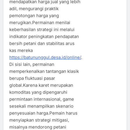
mendapatkan harga jual yang lebih
adil, mengurangi praktik
pemotongan harga yang
merugikan.Permainan menilai
keberhasilan strategi ini melalui
indikator peningkatan pendapatan
bersih petani dan stabilitas arus
kas mereka
https://batununggul.desa.id/online/
.
Di sisi lain, permainan
memperkenalkan tantangan klasik
berupa fluktuasi pasar
global.Karena karet merupakan
komoditas yang dipengaruhi
permintaan internasional, game
sesekali menampilkan skenario
penyesuaian harga.Pemain harus
menyiapkan strategi mitigasi,
misalnya mendorong petani