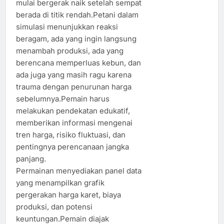
mulai bergerak naik setelah sempat
berada di titik rendah.Petani dalam
simulasi menunjukkan reaksi
beragam, ada yang ingin langsung
menambah produksi, ada yang
berencana memperluas kebun, dan
ada juga yang masih ragu karena
trauma dengan penurunan harga
sebelumnya.Pemain harus
melakukan pendekatan edukatif,
memberikan informasi mengenai
tren harga, risiko fluktuasi, dan
pentingnya perencanaan jangka
panjang.
Permainan menyediakan panel data
yang menampilkan grafik
pergerakan harga karet, biaya
produksi, dan potensi
keuntungan.Pemain diajak