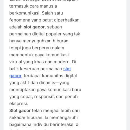
termasuk cara manusia
berkomunikasi. Salah satu
fenomena yang patut diperhatikan
adalah
slot gacor
, sebuah
permainan digital populer yang tak
hanya menyuguhkan hiburan,
tetapi juga berperan dalam
membentuk gaya komunikasi
virtual yang khas dan modern. Di
balik keseruan permainan
slot
gacor
, terdapat komunitas digital
yang aktif dan dinamis—yang
menciptakan gaya komunikasi baru
yang cepat, responsif, dan penuh
ekspresi.
Slot gacor
telah menjadi lebih dari
sekadar hiburan. Ia memengaruhi
bagaimana individu berinteraksi di