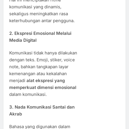
komunikasi yang dinamis,
sekaligus meningkatkan rasa
keterhubungan antar pengguna.
2.
Ekspresi Emosional Melalui
Media Digital
Komunikasi tidak hanya dilakukan
dengan teks. Emoji, stiker, voice
note, bahkan tangkapan layar
kemenangan atau kekalahan
menjadi
alat ekspresi yang
memperkuat dimensi emosional
dalam komunikasi.
3.
Nada Komunikasi Santai dan
Akrab
Bahasa yang digunakan dalam