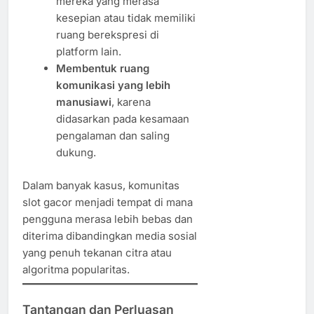
mereka yang merasa
kesepian atau tidak memiliki
ruang berekspresi di
platform lain.
Membentuk ruang
komunikasi yang lebih
manusiawi
, karena
didasarkan pada kesamaan
pengalaman dan saling
dukung.
Dalam banyak kasus, komunitas
slot gacor menjadi tempat di mana
pengguna merasa lebih bebas dan
diterima dibandingkan media sosial
yang penuh tekanan citra atau
algoritma popularitas.
Tantangan dan Perluasan