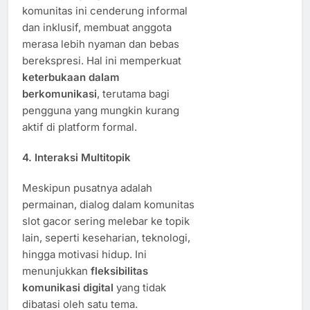
komunitas ini cenderung informal
dan inklusif, membuat anggota
merasa lebih nyaman dan bebas
berekspresi. Hal ini memperkuat
keterbukaan dalam
berkomunikasi
, terutama bagi
pengguna yang mungkin kurang
aktif di platform formal.
4.
Interaksi Multitopik
Meskipun pusatnya adalah
permainan, dialog dalam komunitas
slot gacor sering melebar ke topik
lain, seperti keseharian, teknologi,
hingga motivasi hidup. Ini
menunjukkan
fleksibilitas
komunikasi digital
yang tidak
dibatasi oleh satu tema.