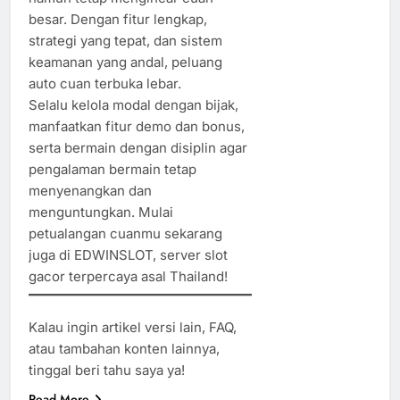
besar. Dengan fitur lengkap,
strategi yang tepat, dan sistem
keamanan yang andal, peluang
auto cuan terbuka lebar.
Selalu kelola modal dengan bijak,
manfaatkan fitur demo dan bonus,
serta bermain dengan disiplin agar
pengalaman bermain tetap
menyenangkan dan
menguntungkan. Mulai
petualangan cuanmu sekarang
juga di EDWINSLOT, server slot
gacor terpercaya asal Thailand!
Kalau ingin artikel versi lain, FAQ,
atau tambahan konten lainnya,
tinggal beri tahu saya ya!
Read More