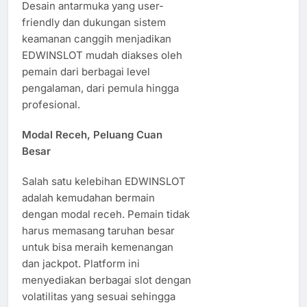
Desain antarmuka yang user-
friendly dan dukungan sistem
keamanan canggih menjadikan
EDWINSLOT mudah diakses oleh
pemain dari berbagai level
pengalaman, dari pemula hingga
profesional.
Modal Receh, Peluang Cuan
Besar
Salah satu kelebihan EDWINSLOT
adalah kemudahan bermain
dengan modal receh. Pemain tidak
harus memasang taruhan besar
untuk bisa meraih kemenangan
dan jackpot. Platform ini
menyediakan berbagai slot dengan
volatilitas yang sesuai sehingga