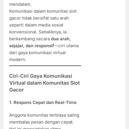
mendalam.
Komunikasi dalam komunitas slot
gacor tidak bersifat satu arah
seperti dalam media sosial
konvensional. Sebaliknya, ia
berkembang secara
dua arah,
sejajar, dan responsif
—ciri utama
dari gaya komunikasi virtual
modern.
Ciri-Ciri Gaya Komunikasi
Virtual dalam Komunitas Slot
Gacor
1.
Respons Cepat dan Real-Time
Anggota komunitas terbiasa saling
membalas pesan dengan cepat.
Hal ini menciptakan ritme