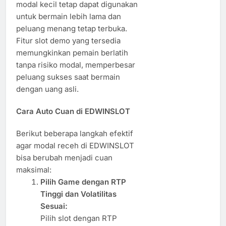
modal kecil tetap dapat digunakan
untuk bermain lebih lama dan
peluang menang tetap terbuka.
Fitur slot demo yang tersedia
memungkinkan pemain berlatih
tanpa risiko modal, memperbesar
peluang sukses saat bermain
dengan uang asli.
Cara Auto Cuan di EDWINSLOT
Berikut beberapa langkah efektif
agar modal receh di EDWINSLOT
bisa berubah menjadi cuan
maksimal:
Pilih Game dengan RTP
Tinggi dan Volatilitas
Sesuai:
Pilih slot dengan RTP