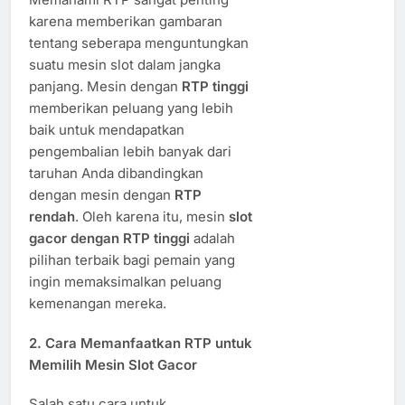
karena memberikan gambaran
tentang seberapa menguntungkan
suatu mesin slot dalam jangka
panjang. Mesin dengan
RTP tinggi
memberikan peluang yang lebih
baik untuk mendapatkan
pengembalian lebih banyak dari
taruhan Anda dibandingkan
dengan mesin dengan
RTP
rendah
. Oleh karena itu, mesin
slot
gacor dengan RTP tinggi
adalah
pilihan terbaik bagi pemain yang
ingin memaksimalkan peluang
kemenangan mereka.
2.
Cara Memanfaatkan RTP untuk
Memilih Mesin Slot Gacor
Salah satu cara untuk