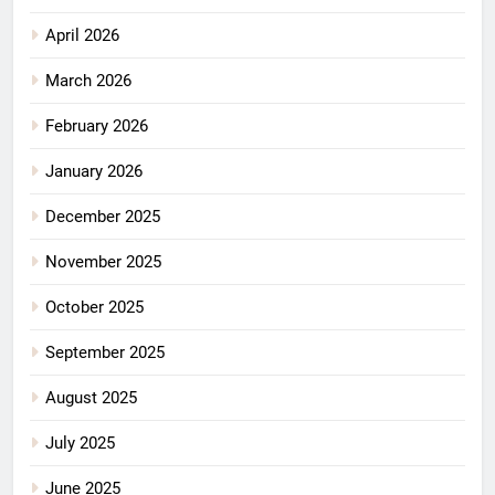
April 2026
March 2026
February 2026
January 2026
December 2025
November 2025
October 2025
September 2025
August 2025
July 2025
June 2025