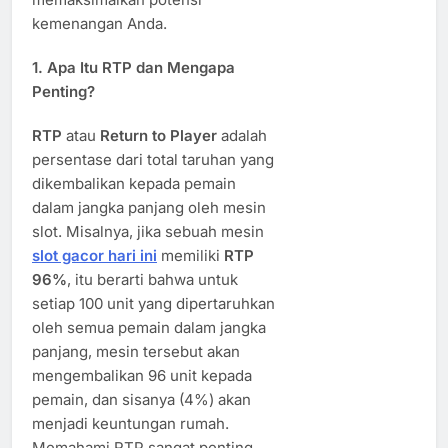
kemenangan Anda.
1.
Apa Itu RTP dan Mengapa
Penting?
RTP
atau
Return to Player
adalah
persentase dari total taruhan yang
dikembalikan kepada pemain
dalam jangka panjang oleh mesin
slot. Misalnya, jika sebuah mesin
slot gacor hari ini
memiliki
RTP
96%
, itu berarti bahwa untuk
setiap 100 unit yang dipertaruhkan
oleh semua pemain dalam jangka
panjang, mesin tersebut akan
mengembalikan 96 unit kepada
pemain, dan sisanya (4%) akan
menjadi keuntungan rumah.
Memahami RTP sangat penting