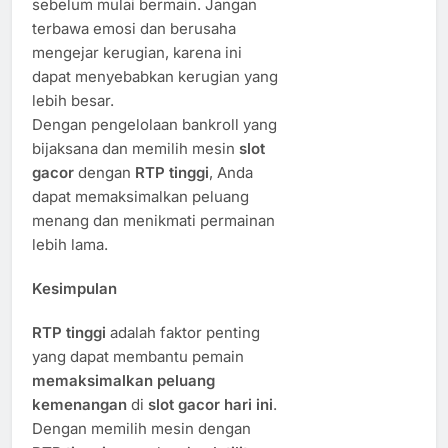
sebelum mulai bermain. Jangan
terbawa emosi dan berusaha
mengejar kerugian, karena ini
dapat menyebabkan kerugian yang
lebih besar.
Dengan pengelolaan bankroll yang
bijaksana dan memilih mesin
slot
gacor
dengan
RTP tinggi
, Anda
dapat memaksimalkan peluang
menang dan menikmati permainan
lebih lama.
Kesimpulan
RTP tinggi
adalah faktor penting
yang dapat membantu pemain
memaksimalkan peluang
kemenangan
di
slot gacor hari ini
.
Dengan memilih mesin dengan