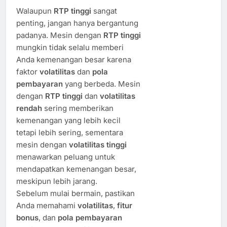
Walaupun
RTP tinggi
sangat
penting, jangan hanya bergantung
padanya. Mesin dengan
RTP tinggi
mungkin tidak selalu memberi
Anda kemenangan besar karena
faktor
volatilitas
dan
pola
pembayaran
yang berbeda. Mesin
dengan
RTP tinggi
dan
volatilitas
rendah
sering memberikan
kemenangan yang lebih kecil
tetapi lebih sering, sementara
mesin dengan
volatilitas tinggi
menawarkan peluang untuk
mendapatkan kemenangan besar,
meskipun lebih jarang.
Sebelum mulai bermain, pastikan
Anda memahami
volatilitas
,
fitur
bonus
, dan
pola pembayaran