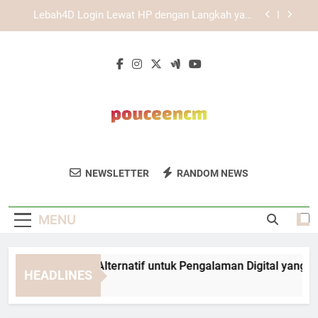
Skip
Daftar Edwinslot Mobile untuk Akses Akun Lebih
to
Fleksibel dan Mudah Digunakan
content
Cara Daftar Lebah4D Menggunakan Browser
Terbaru agar Akses Lebih Stabil
EDWINSLOT Link Alternatif untuk Pengalaman
Digital yang Lebih Lancar dan Terstruktur
Lebah4D Login Lewat HP dengan Langkah yang
Mudah Dipahami
Daftar Edwinslot Mobile untuk Akses Akun Lebih
Fleksibel dan Mudah Digunakan
Pouce En Cm
Konversi Ukuran Inci Ke Cm Dan Sebaliknya
Cara Daftar Lebah4D Menggunakan Browser
NEWSLETTER
RANDOM NEWS
Terbaru agar Akses Lebih Stabil
Dengan Cepat Dan Mudah Di Pouce En Cm.
Alat Konversi Untuk Kebutuhan Harian
MENU
Anda.
WINSLOT Link Alternatif untuk Pengalaman Digital yang Lebih
HEADLINES
Month Ago