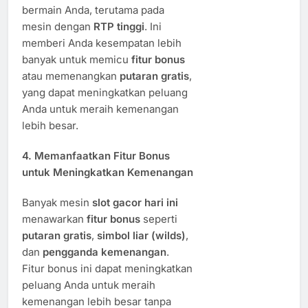
bermain Anda, terutama pada
mesin dengan
RTP tinggi
. Ini
memberi Anda kesempatan lebih
banyak untuk memicu
fitur bonus
atau memenangkan
putaran gratis
,
yang dapat meningkatkan peluang
Anda untuk meraih kemenangan
lebih besar.
4.
Memanfaatkan Fitur Bonus
untuk Meningkatkan Kemenangan
Banyak mesin
slot gacor hari ini
menawarkan
fitur bonus
seperti
putaran gratis
,
simbol liar (wilds)
,
dan
pengganda kemenangan
.
Fitur bonus ini dapat meningkatkan
peluang Anda untuk meraih
kemenangan lebih besar tanpa