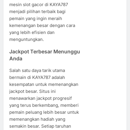
mesin slot gacor di KAYA787
menjadi pilihan terbaik bagi
pemain yang ingin meraih
kemenangan besar dengan cara
yang lebih efisien dan
menguntungkan.
Jackpot Terbesar Menunggu
Anda
Salah satu daya tarik utama
bermain di KAYA787 adalah
kesempatan untuk memenangkan
jackpot besar. Situs ini
menawarkan jackpot progresif
yang terus berkembang, memberi
pemain peluang lebih besar untuk
memenangkan hadiah yang
semakin besar. Setiap taruhan