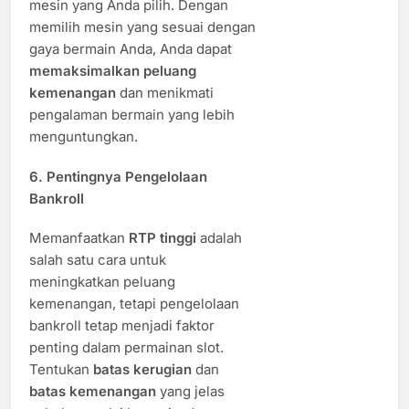
mesin yang Anda pilih. Dengan
memilih mesin yang sesuai dengan
gaya bermain Anda, Anda dapat
memaksimalkan peluang
kemenangan
dan menikmati
pengalaman bermain yang lebih
menguntungkan.
6.
Pentingnya Pengelolaan
Bankroll
Memanfaatkan
RTP tinggi
adalah
salah satu cara untuk
meningkatkan peluang
kemenangan, tetapi pengelolaan
bankroll tetap menjadi faktor
penting dalam permainan slot.
Tentukan
batas kerugian
dan
batas kemenangan
yang jelas