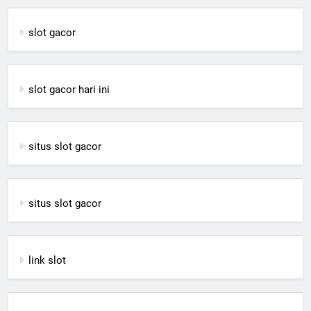
slot gacor
slot gacor hari ini
situs slot gacor
situs slot gacor
link slot