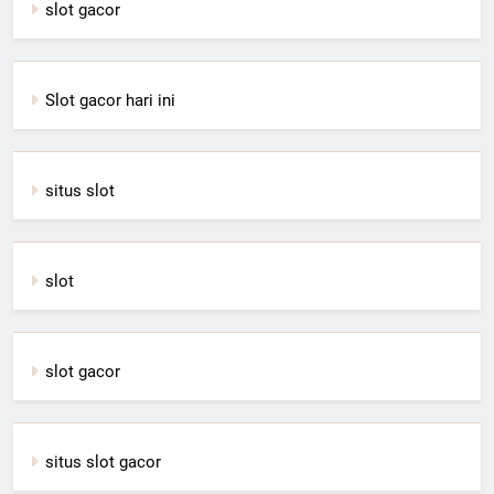
slot gacor
Slot gacor hari ini
situs slot
slot
slot gacor
situs slot gacor