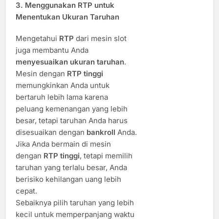
3.
Menggunakan RTP untuk
Menentukan Ukuran Taruhan
Mengetahui
RTP
dari mesin slot
juga membantu Anda
menyesuaikan ukuran taruhan
.
Mesin dengan
RTP tinggi
memungkinkan Anda untuk
bertaruh lebih lama karena
peluang kemenangan yang lebih
besar, tetapi taruhan Anda harus
disesuaikan dengan
bankroll
Anda.
Jika Anda bermain di mesin
dengan
RTP tinggi
, tetapi memilih
taruhan yang terlalu besar, Anda
berisiko kehilangan uang lebih
cepat.
Sebaiknya pilih taruhan yang lebih
kecil untuk memperpanjang waktu