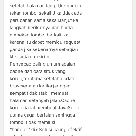
setelah halaman tampil,kemudian
tekan tombol sekali.Jika tidak ada
perubahan sama sekali,lanjut ke
langkah berikutnya dan hindari
menekan tombol berkali-kali
karena itu dapat memicu request
ganda jika sebenarnya sebagian
klik sudah terkirim.
Penyebab paling umum adalah
cache dan data situs yang
korup,terutama setelah update
browser atau ketika jaringan
sempat tidak stabil memuat
halaman setengah jalan.Cache
korup dapat membuat JavaScript
utama gagal berjalan sehingga
tombol tidak memiliki
“handler”klik.Solusi paling efektif