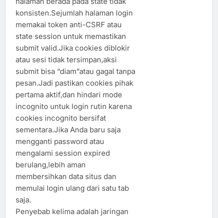
halaman berada pada state tidak
konsisten.Sejumlah halaman login
memakai token anti-CSRF atau
state session untuk memastikan
submit valid.Jika cookies diblokir
atau sesi tidak tersimpan,aksi
submit bisa “diam”atau gagal tanpa
pesan.Jadi pastikan cookies pihak
pertama aktif,dan hindari mode
incognito untuk login rutin karena
cookies incognito bersifat
sementara.Jika Anda baru saja
mengganti password atau
mengalami session expired
berulang,lebih aman
membersihkan data situs dan
memulai login ulang dari satu tab
saja.
Penyebab kelima adalah jaringan