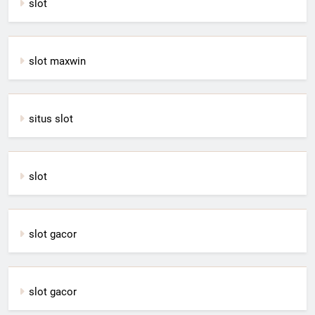
slot
slot maxwin
situs slot
slot
slot gacor
slot gacor