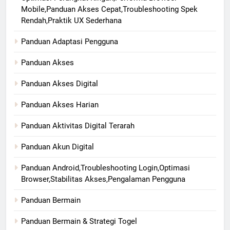
Mobile,Panduan Akses Cepat,Troubleshooting Spek
Rendah,Praktik UX Sederhana
Panduan Adaptasi Pengguna
Panduan Akses
Panduan Akses Digital
Panduan Akses Harian
Panduan Aktivitas Digital Terarah
Panduan Akun Digital
Panduan Android,Troubleshooting Login,Optimasi
Browser,Stabilitas Akses,Pengalaman Pengguna
Panduan Bermain
Panduan Bermain & Strategi Togel