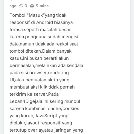
ago
0
9 mins
Tombol “Masuk”yang tidak
responsif di Android biasanya
terasa seperti masalah besar
karena pengguna sudah mengisi
data,namun tidak ada reaksi saat
tombol ditekan.Dalam banyak
kasus,ini bukan berarti akun
bermasalah,melainkan ada kendala
pada sisi browser,rendering
UI,atau pemuatan skrip yang
membuat aksi klik tidak pernah
terkirim ke server.Pada
Lebah4D,gejala ini sering muncul
karena kombinasi cache/cookies
yang korup,JavaScript yang
diblokir,layout responsif yang
tertutup overlay,atau jaringan yang