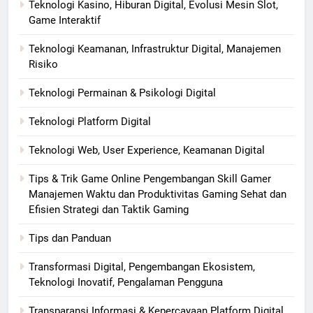
Teknologi Kasino, Hiburan Digital, Evolusi Mesin Slot,
Game Interaktif
Teknologi Keamanan, Infrastruktur Digital, Manajemen
Risiko
Teknologi Permainan & Psikologi Digital
Teknologi Platform Digital
Teknologi Web, User Experience, Keamanan Digital
Tips & Trik Game Online Pengembangan Skill Gamer
Manajemen Waktu dan Produktivitas Gaming Sehat dan
Efisien Strategi dan Taktik Gaming
Tips dan Panduan
Transformasi Digital, Pengembangan Ekosistem,
Teknologi Inovatif, Pengalaman Pengguna
Transparansi Informasi & Kepercayaan Platform Digital