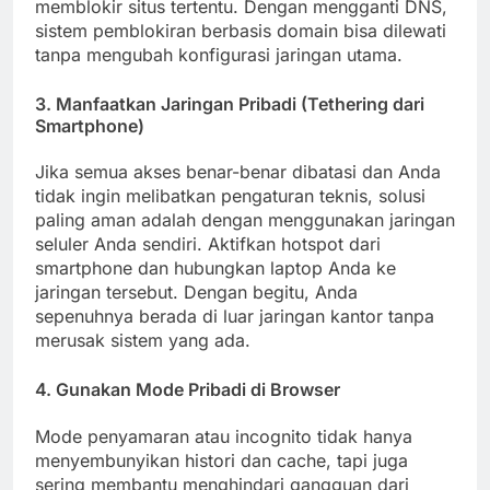
memblokir situs tertentu. Dengan mengganti DNS,
sistem pemblokiran berbasis domain bisa dilewati
tanpa mengubah konfigurasi jaringan utama.
3.
Manfaatkan Jaringan Pribadi (Tethering dari
Smartphone)
Jika semua akses benar-benar dibatasi dan Anda
tidak ingin melibatkan pengaturan teknis, solusi
paling aman adalah dengan menggunakan jaringan
seluler Anda sendiri. Aktifkan hotspot dari
smartphone dan hubungkan laptop Anda ke
jaringan tersebut. Dengan begitu, Anda
sepenuhnya berada di luar jaringan kantor tanpa
merusak sistem yang ada.
4.
Gunakan Mode Pribadi di Browser
Mode penyamaran atau incognito tidak hanya
menyembunyikan histori dan cache, tapi juga
sering membantu menghindari gangguan dari