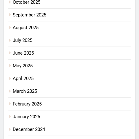
October 2025
September 2025
August 2025
July 2025
June 2025
May 2025
April 2025
March 2025
February 2025
January 2025
December 2024