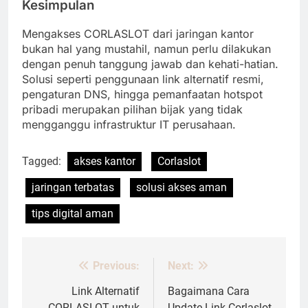
Kesimpulan
Mengakses CORLASLOT dari jaringan kantor
bukan hal yang mustahil, namun perlu dilakukan
dengan penuh tanggung jawab dan kehati-hatian.
Solusi seperti penggunaan link alternatif resmi,
pengaturan DNS, hingga pemanfaatan hotspot
pribadi merupakan pilihan bijak yang tidak
mengganggu infrastruktur IT perusahaan.
Tagged:
akses kantor
Corlaslot
jaringan terbatas
solusi akses aman
tips digital aman
Previous:
Next:
Post
navigation
Link Alternatif
Bagaimana Cara
CORLASLOT untuk
Update Link Corlaslot