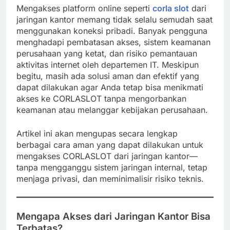
Mengakses platform online seperti
corla slot
dari
jaringan kantor memang tidak selalu semudah saat
menggunakan koneksi pribadi. Banyak pengguna
menghadapi pembatasan akses, sistem keamanan
perusahaan yang ketat, dan risiko pemantauan
aktivitas internet oleh departemen IT. Meskipun
begitu, masih ada solusi aman dan efektif yang
dapat dilakukan agar Anda tetap bisa menikmati
akses ke CORLASLOT tanpa mengorbankan
keamanan atau melanggar kebijakan perusahaan.
Artikel ini akan mengupas secara lengkap
berbagai cara aman yang dapat dilakukan untuk
mengakses CORLASLOT dari jaringan kantor—
tanpa mengganggu sistem jaringan internal, tetap
menjaga privasi, dan meminimalisir risiko teknis.
Mengapa Akses dari Jaringan Kantor Bisa
Terbatas?