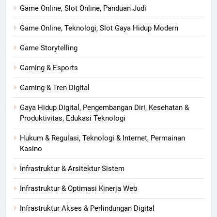
Game Online, Slot Online, Panduan Judi
Game Online, Teknologi, Slot Gaya Hidup Modern
Game Storytelling
Gaming & Esports
Gaming & Tren Digital
Gaya Hidup Digital, Pengembangan Diri, Kesehatan &
Produktivitas, Edukasi Teknologi
Hukum & Regulasi, Teknologi & Internet, Permainan
Kasino
Infrastruktur & Arsitektur Sistem
Infrastruktur & Optimasi Kinerja Web
Infrastruktur Akses & Perlindungan Digital