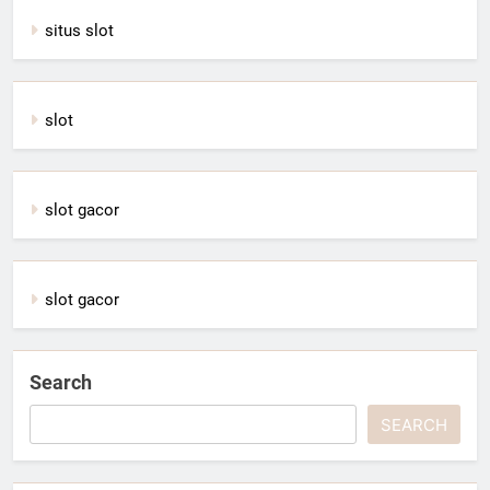
situs slot
slot
slot gacor
slot gacor
Search
SEARCH