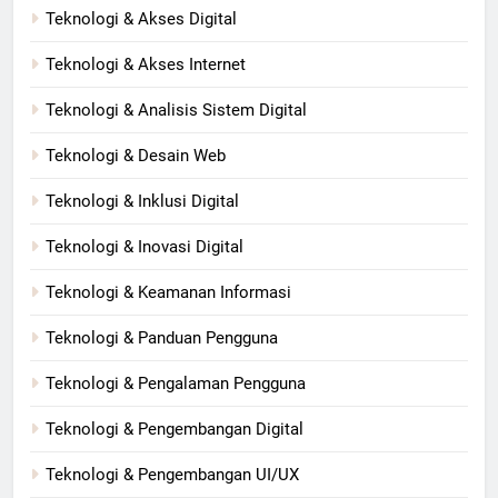
Teknologi & Akses Digital
Teknologi & Akses Internet
Teknologi & Analisis Sistem Digital
Teknologi & Desain Web
Teknologi & Inklusi Digital
Teknologi & Inovasi Digital
Teknologi & Keamanan Informasi
Teknologi & Panduan Pengguna
Teknologi & Pengalaman Pengguna
Teknologi & Pengembangan Digital
Teknologi & Pengembangan UI/UX