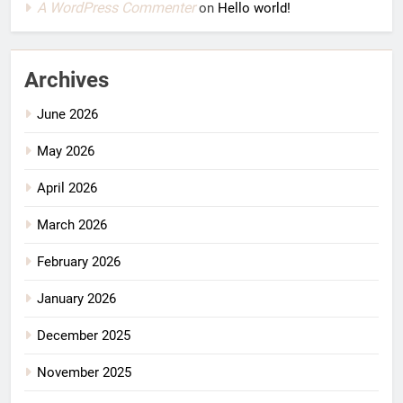
A WordPress Commenter
on
Hello world!
Archives
June 2026
May 2026
April 2026
March 2026
February 2026
January 2026
December 2025
November 2025