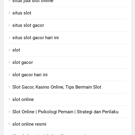
situs judi slot online
situs slot
situs slot gacor
situs slot gacor hari ini
slot
slot gacor
slot gacor hari ini
Slot Gacor, Kasino Online, Tips Bermain Slot
slot online
Slot Online | Psikologi Pemain | Strategi dan Perilaku
slot online resmi