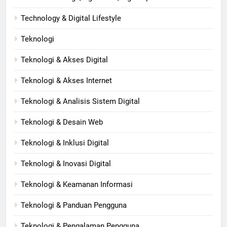
Technology & Digital Lifestyle
Teknologi
Teknologi & Akses Digital
Teknologi & Akses Internet
Teknologi & Analisis Sistem Digital
Teknologi & Desain Web
Teknologi & Inklusi Digital
Teknologi & Inovasi Digital
Teknologi & Keamanan Informasi
Teknologi & Panduan Pengguna
Teknologi & Pengalaman Pengguna