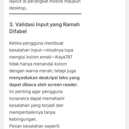
layout di perangkat mobile maupun
desktop.
3.
Validasi Input yang Ramah
Difabel
Ketika pengguna membuat
kesalahan input—misalnya lupa
mengisi kolom email—Kaya787
tidak hanya menandai kolom
dengan warna merah, tetapi juga
menyediakan deskripsi teks yang
dapat dibaca oleh screen reader
.
Ini penting agar pengguna
tunanetra dapat memahami
kesalahan yang terjadi dan
memperbaikinya tanpa
kebingungan.
Pesan kesalahan seperti: