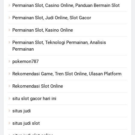
Permainan Slot, Casino Online, Panduan Bermain Slot
Permainan Slot, Judi Online, Slot Gacor
Permainan Slot, Kasino Online
Permainan Slot, Teknologi Permainan, Analisis
Permainan
pokemon787
Rekomendasi Game, Tren Slot Online, Ulasan Platform
Rekomendasi Slot Online
situ slot gacor hari ini
situs judi
situs judi slot