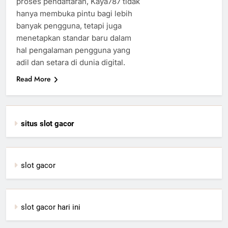
proses pendaftaran, Kaya787 tidak
hanya membuka pintu bagi lebih
banyak pengguna, tetapi juga
menetapkan standar baru dalam
hal pengalaman pengguna yang
adil dan setara di dunia digital.
Read More
situs slot gacor
slot gacor
slot gacor hari ini