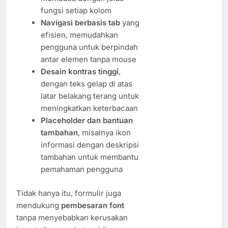
fungsi setiap kolom
Navigasi berbasis tab
yang
efisien, memudahkan
pengguna untuk berpindah
antar elemen tanpa mouse
Desain kontras tinggi
,
dengan teks gelap di atas
latar belakang terang untuk
meningkatkan keterbacaan
Placeholder dan bantuan
tambahan
, misalnya ikon
informasi dengan deskripsi
tambahan untuk membantu
pemahaman pengguna
Tidak hanya itu, formulir juga
mendukung
pembesaran font
tanpa menyebabkan kerusakan