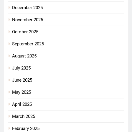
December 2025
November 2025
October 2025
September 2025
August 2025
July 2025
June 2025
May 2025
April 2025
March 2025
February 2025