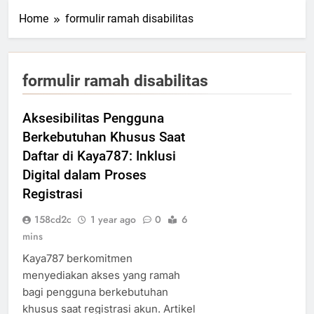
Home
formulir ramah disabilitas
formulir ramah disabilitas
Aksesibilitas Pengguna
Berkebutuhan Khusus Saat
Daftar di Kaya787: Inklusi
Digital dalam Proses
Registrasi
158cd2c
1 year ago
0
6
mins
Kaya787 berkomitmen
menyediakan akses yang ramah
bagi pengguna berkebutuhan
khusus saat registrasi akun. Artikel