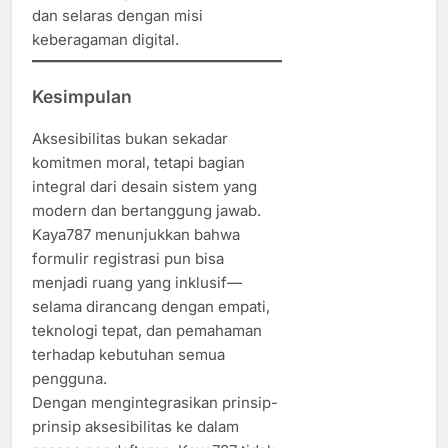
dan selaras dengan misi
keberagaman digital.
Kesimpulan
Aksesibilitas bukan sekadar
komitmen moral, tetapi bagian
integral dari desain sistem yang
modern dan bertanggung jawab.
Kaya787 menunjukkan bahwa
formulir registrasi pun bisa
menjadi ruang yang inklusif—
selama dirancang dengan empati,
teknologi tepat, dan pemahaman
terhadap kebutuhan semua
pengguna.
Dengan mengintegrasikan prinsip-
prinsip aksesibilitas ke dalam