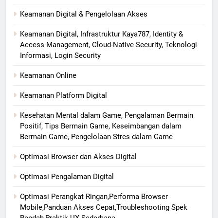
Keamanan Digital & Pengelolaan Akses
Keamanan Digital, Infrastruktur Kaya787, Identity &
Access Management, Cloud-Native Security, Teknologi
Informasi, Login Security
Keamanan Online
Keamanan Platform Digital
Kesehatan Mental dalam Game, Pengalaman Bermain
Positif, Tips Bermain Game, Keseimbangan dalam
Bermain Game, Pengelolaan Stres dalam Game
Optimasi Browser dan Akses Digital
Optimasi Pengalaman Digital
Optimasi Perangkat Ringan,Performa Browser
Mobile,Panduan Akses Cepat,Troubleshooting Spek
Rendah,Praktik UX Sederhana