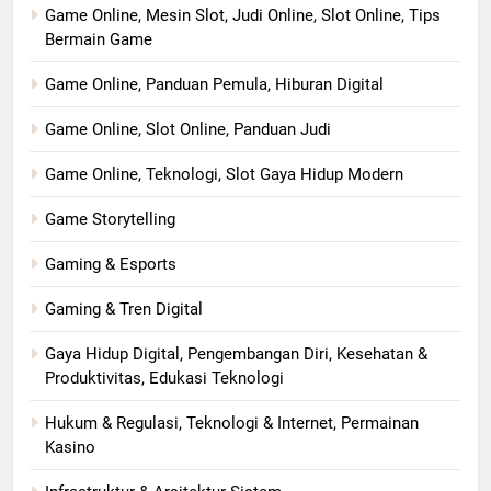
Game Online, Mesin Slot, Judi Online, Slot Online, Tips
Bermain Game
Game Online, Panduan Pemula, Hiburan Digital
Game Online, Slot Online, Panduan Judi
Game Online, Teknologi, Slot Gaya Hidup Modern
Game Storytelling
Gaming & Esports
Gaming & Tren Digital
Gaya Hidup Digital, Pengembangan Diri, Kesehatan &
Produktivitas, Edukasi Teknologi
Hukum & Regulasi, Teknologi & Internet, Permainan
Kasino