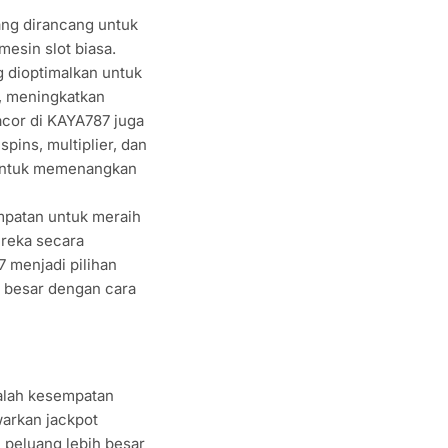
ng dirancang untuk
esin slot biasa.
g dioptimalkan untuk
, meningkatkan
acor di KAYA787 juga
pins, multiplier, dan
untuk memenangkan
mpatan untuk meraih
reka secara
7 menjadi pilihan
 besar dengan cara
dalah kesempatan
arkan jackpot
 peluang lebih besar