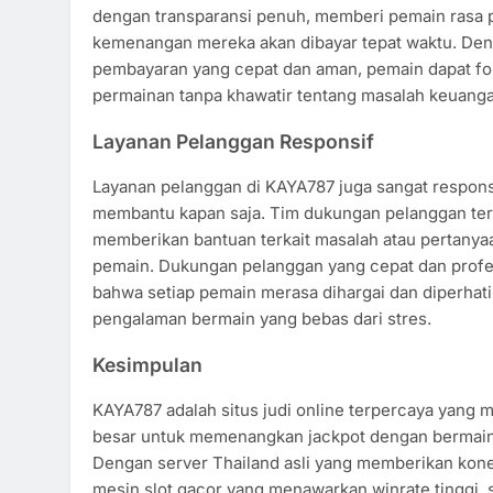
dengan transparansi penuh, memberi pemain rasa 
kemenangan mereka akan dibayar tepat waktu. Den
pembayaran yang cepat dan aman, pemain dapat f
permainan tanpa khawatir tentang masalah keuanga
Layanan Pelanggan Responsif
Layanan pelanggan di KAYA787 juga sangat respons
membantu kapan saja. Tim dukungan pelanggan ter
memberikan bantuan terkait masalah atau pertanya
pemain. Dukungan pelanggan yang cepat dan profe
bahwa setiap pemain merasa dihargai dan diperhat
pengalaman bermain yang bebas dari stres.
Kesimpulan
KAYA787 adalah situs judi online terpercaya yang
besar untuk memenangkan jackpot dengan bermain 
Dengan server Thailand asli yang memberikan konek
mesin slot gacor yang menawarkan winrate tinggi, s