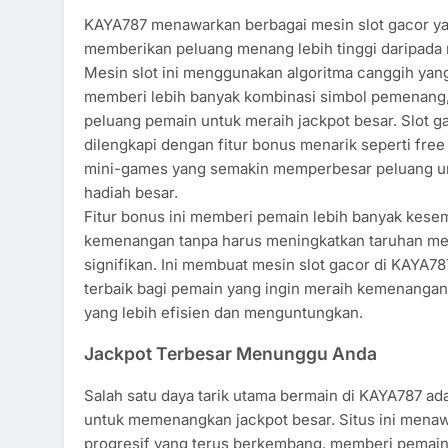
KAYA787 menawarkan berbagai mesin slot gacor ya
memberikan peluang menang lebih tinggi daripada m
Mesin slot ini menggunakan algoritma canggih yan
memberi lebih banyak kombinasi simbol pemenang
peluang pemain untuk meraih jackpot besar. Slot g
dilengkapi dengan fitur bonus menarik seperti free s
mini-games yang semakin memperbesar peluang 
hadiah besar.
Fitur bonus ini memberi pemain lebih banyak kese
kemenangan tanpa harus meningkatkan taruhan me
signifikan. Ini membuat mesin slot gacor di KAYA78
terbaik bagi pemain yang ingin meraih kemenangan
yang lebih efisien dan menguntungkan.
Jackpot Terbesar Menunggu Anda
Salah satu daya tarik utama bermain di KAYA787 a
untuk memenangkan jackpot besar. Situs ini menaw
progresif yang terus berkembang, memberi pemain