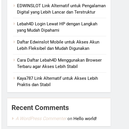
EDWINSLOT Link Alternatif untuk Pengalaman
Digital yang Lebih Lancar dan Terstruktur
Lebah4D Login Lewat HP dengan Langkah
yang Mudah Dipahami
Daftar Edwinslot Mobile untuk Akses Akun
Lebih Fleksibel dan Mudah Digunakan
Cara Daftar Lebah4D Menggunakan Browser
Terbaru agar Akses Lebih Stabil
Kaya787 Link Alternatif untuk Akses Lebih
Praktis dan Stabil
Recent Comments
A WordPress Commenter
on
Hello world!