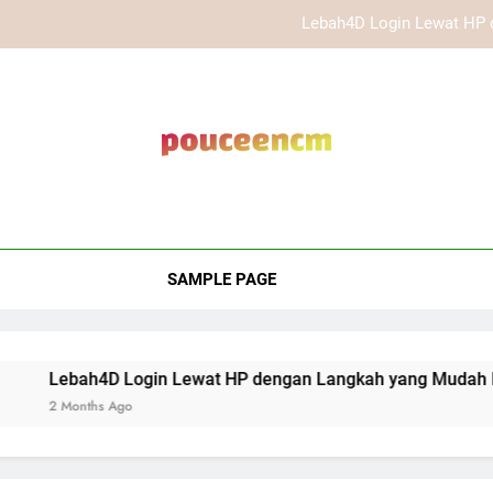
Lebah4D Login Lewat HP 
Daftar Edwinslot Mobile untuk Akses Akun
Cara Daftar Lebah4D Menggunakan Bro
EDWINSLOT Link Alternatif untuk Pengalaman Digi
ce En Cm
Lebah4D Login Lewat HP 
Ukuran Inci Ke Cm Dan Sebaliknya Dengan Cepat Dan Mudah Di 
Daftar Edwinslot Mobile untuk Akses Akun
SAMPLE PAGE
Cara Daftar Lebah4D Menggunakan Bro
4D Login Lewat HP dengan Langkah yang Mudah Dipahami
s Ago