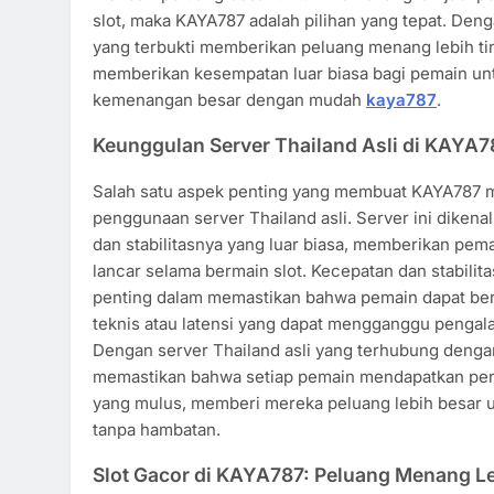
slot, maka KAYA787 adalah pilihan yang tepat. Deng
yang terbukti memberikan peluang menang lebih ting
memberikan kesempatan luar biasa bagi pemain un
kemenangan besar dengan mudah
kaya787
.
Keunggulan Server Thailand Asli di KAYA7
Salah satu aspek penting yang membuat KAYA787 m
penggunaan server Thailand asli. Server ini diken
dan stabilitasnya yang luar biasa, memberikan pem
lancar selama bermain slot. Kecepatan dan stabilita
penting dalam memastikan bahwa pemain dapat be
teknis atau latensi yang dapat mengganggu penga
Dengan server Thailand asli yang terhubung denga
memastikan bahwa setiap pemain mendapatkan pe
yang mulus, memberi mereka peluang lebih besar u
tanpa hambatan.
Slot Gacor di KAYA787: Peluang Menang Le