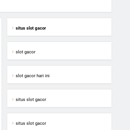
situs slot gacor
slot gacor
slot gacor hari ini
situs slot gacor
situs slot gacor