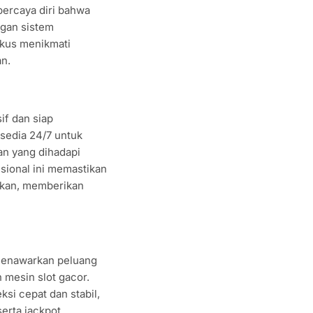
percaya diri bahwa
gan sistem
okus menikmati
n.
if dan siap
sedia 24/7 untuk
an yang dihadapi
sional ini memastikan
ikan, memberikan
 menawarkan peluang
mesin slot gacor.
si cepat dan stabil,
erta jackpot