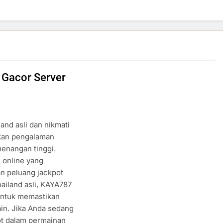
 Gacor Server
and asli dan nikmati
kan pengalaman
enangan tinggi.
i online yang
n peluang jackpot
ailand asli, KAYA787
untuk memastikan
in. Jika Anda sedang
t dalam permainan