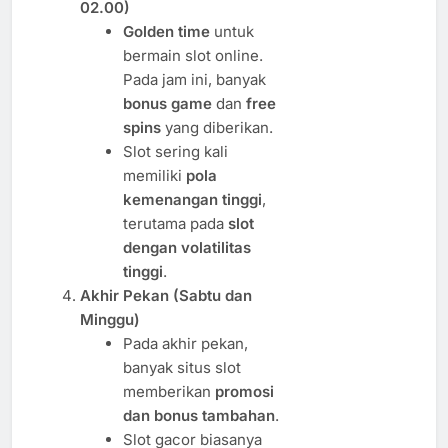
02.00)
Golden time
untuk
bermain slot online.
Pada jam ini, banyak
bonus game
dan
free
spins
yang diberikan.
Slot sering kali
memiliki
pola
kemenangan tinggi
,
terutama pada
slot
dengan volatilitas
tinggi
.
Akhir Pekan (Sabtu dan
Minggu)
Pada akhir pekan,
banyak situs slot
memberikan
promosi
dan bonus tambahan
.
Slot gacor biasanya