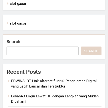
slot gacor
slot gacor
Search
SEARCH
Recent Posts
EDWINSLOT Link Alternatif untuk Pengalaman Digital
yang Lebih Lancar dan Terstruktur
Lebah4D Login Lewat HP dengan Langkah yang Mudah
Dipahami