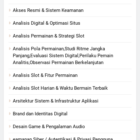
Akses Resmi & Sistem Keamanan
Analisis Digital & Optimasi Situs
Analisis Permainan & Strategi Slot
Analisis Pola Permainan,Studi Ritme Jangka
Panjang,Evaluasi Sistem Digital,Perilaku Pemain
Analitis,Observasi Permainan Berkelanjutan
Analisis Slot & Fitur Permainan
Analisis Slot Harian & Waktu Bermain Terbaik
Arsitektur Sistem & Infrastruktur Aplikasi
Brand dan Identitas Digital
Desain Game & Pengalaman Audio
eamanan Siber / Autentikasi & Privasi Pengguna