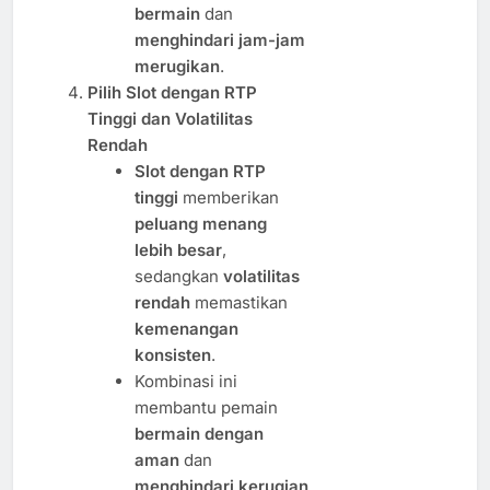
bermain
dan
menghindari jam-jam
merugikan
.
Pilih Slot dengan RTP
Tinggi dan Volatilitas
Rendah
Slot dengan RTP
tinggi
memberikan
peluang menang
lebih besar
,
sedangkan
volatilitas
rendah
memastikan
kemenangan
konsisten
.
Kombinasi ini
membantu pemain
bermain dengan
aman
dan
menghindari kerugian