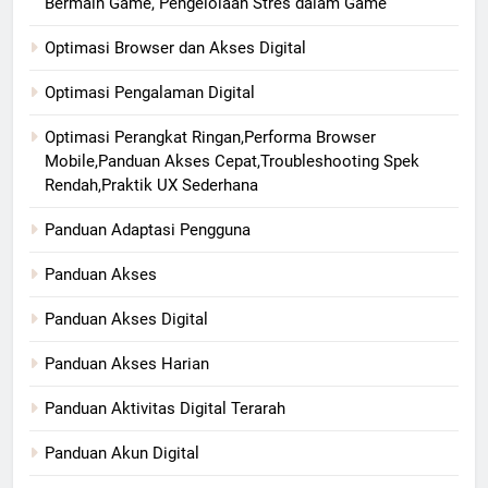
Bermain Game, Pengelolaan Stres dalam Game
Optimasi Browser dan Akses Digital
Optimasi Pengalaman Digital
Optimasi Perangkat Ringan,Performa Browser
Mobile,Panduan Akses Cepat,Troubleshooting Spek
Rendah,Praktik UX Sederhana
Panduan Adaptasi Pengguna
Panduan Akses
Panduan Akses Digital
Panduan Akses Harian
Panduan Aktivitas Digital Terarah
Panduan Akun Digital