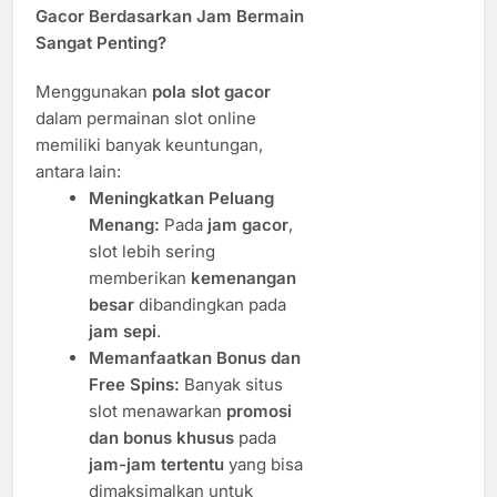
Gacor Berdasarkan Jam Bermain
Sangat Penting?
Menggunakan
pola slot gacor
dalam permainan slot online
memiliki banyak keuntungan,
antara lain:
Meningkatkan Peluang
Menang:
Pada
jam gacor
,
slot lebih sering
memberikan
kemenangan
besar
dibandingkan pada
jam sepi
.
Memanfaatkan Bonus dan
Free Spins:
Banyak situs
slot menawarkan
promosi
dan bonus khusus
pada
jam-jam tertentu
yang bisa
dimaksimalkan untuk