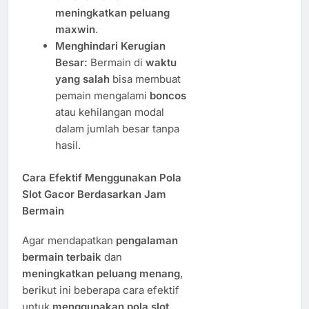
meningkatkan peluang
maxwin
.
Menghindari Kerugian
Besar:
Bermain di
waktu
yang salah
bisa membuat
pemain mengalami
boncos
atau kehilangan modal
dalam jumlah besar tanpa
hasil.
Cara Efektif Menggunakan Pola
Slot Gacor Berdasarkan Jam
Bermain
Agar mendapatkan
pengalaman
bermain terbaik
dan
meningkatkan peluang menang
,
berikut ini beberapa cara efektif
untuk
menggunakan pola slot