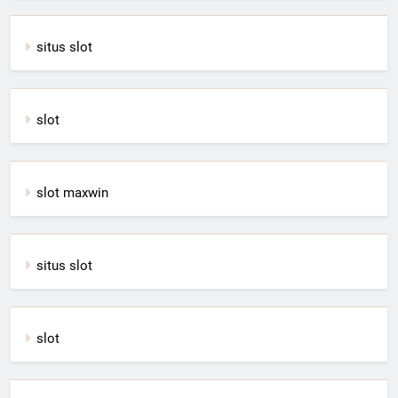
situs slot
slot
slot maxwin
situs slot
slot