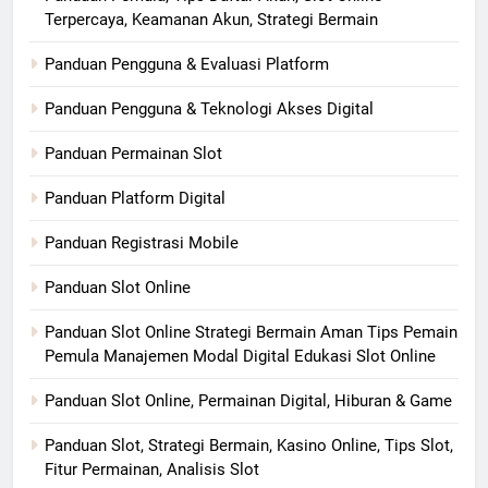
Terpercaya, Keamanan Akun, Strategi Bermain
Panduan Pengguna & Evaluasi Platform
Panduan Pengguna & Teknologi Akses Digital
Panduan Permainan Slot
Panduan Platform Digital
Panduan Registrasi Mobile
Panduan Slot Online
Panduan Slot Online Strategi Bermain Aman Tips Pemain
Pemula Manajemen Modal Digital Edukasi Slot Online
Panduan Slot Online, Permainan Digital, Hiburan & Game
Panduan Slot, Strategi Bermain, Kasino Online, Tips Slot,
Fitur Permainan, Analisis Slot