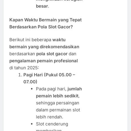
besar
.
Kapan Waktu Bermain yang Tepat
Berdasarkan Pola Slot Gacor?
Berikut ini beberapa
waktu
bermain yang direkomendasikan
berdasarkan
pola slot gacor
dan
pengalaman pemain profesional
di tahun 2025:
Pagi Hari (Pukul 05.00 –
07.00)
Pada pagi hari,
jumlah
pemain lebih sedikit
,
sehingga persaingan
dalam permainan slot
lebih rendah.
Slot cenderung
memberikan