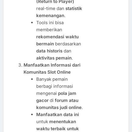
(Return to Player)
real-time dan
statistik
kemenangan
.
Tools ini bisa
memberikan
rekomendasi waktu
bermain
berdasarkan
data historis
dan
aktivitas pemain
.
Manfaatkan Informasi dari
Komunitas Slot Online
Banyak pemain
berbagi informasi
mengenai
pola jam
gacor
di
forum atau
komunitas judi online
.
Manfaatkan data ini
untuk
menentukan
waktu terbaik untuk