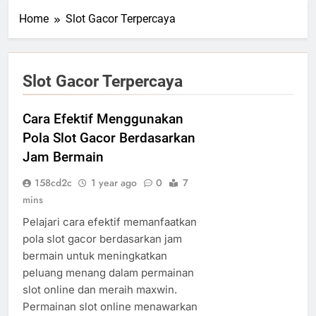
Home
Slot Gacor Terpercaya
Slot Gacor Terpercaya
Cara Efektif Menggunakan
Pola Slot Gacor Berdasarkan
Jam Bermain
158cd2c
1 year ago
0
7
mins
Pelajari cara efektif memanfaatkan
pola slot gacor berdasarkan jam
bermain untuk meningkatkan
peluang menang dalam permainan
slot online dan meraih maxwin.
Permainan slot online menawarkan