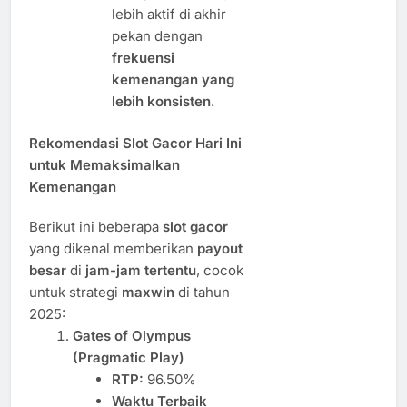
lebih aktif di akhir
pekan dengan
frekuensi
kemenangan yang
lebih konsisten
.
Rekomendasi Slot Gacor Hari Ini
untuk Memaksimalkan
Kemenangan
Berikut ini beberapa
slot gacor
yang dikenal memberikan
payout
besar
di
jam-jam tertentu
, cocok
untuk strategi
maxwin
di tahun
2025:
Gates of Olympus
(Pragmatic Play)
RTP:
96.50%
Waktu Terbaik