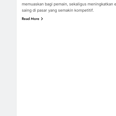
memuaskan bagi pemain, sekaligus meningkatkan ef
saing di pasar yang semakin kompetitif.
Read More