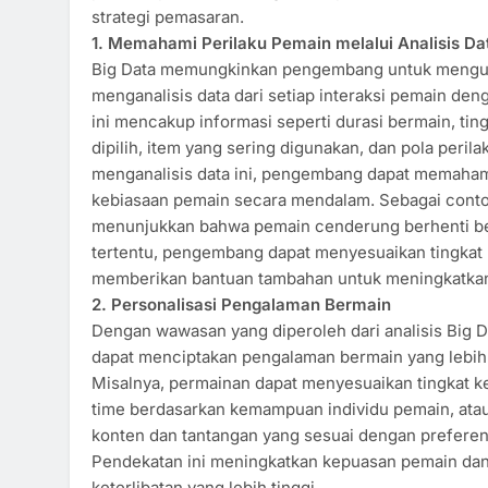
strategi pemasaran.
1. Memahami Perilaku Pemain melalui Analisis Da
Big Data memungkinkan pengembang untuk mengu
menganalisis data dari setiap interaksi pemain den
ini mencakup informasi seperti durasi bermain, ting
dipilih, item yang sering digunakan, dan pola peril
menganalisis data ini, pengembang dapat memaham
kebiasaan pemain secara mendalam. Sebagai contoh
menunjukkan bahwa pemain cenderung berhenti be
tertentu, pengembang dapat menyesuaikan tingkat 
memberikan bantuan tambahan untuk meningkatkan
2. Personalisasi Pengalaman Bermain
Dengan wawasan yang diperoleh dari analisis Big
dapat menciptakan pengalaman bermain yang lebih 
Misalnya, permainan dapat menyesuaikan tingkat ke
time berdasarkan kemampuan individu pemain, at
konten dan tantangan yang sesuai dengan preferen
Pendekatan ini meningkatkan kepuasan pemain d
keterlibatan yang lebih tinggi.