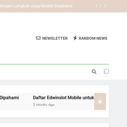
dengan Langkah yang Mudah Dipahami
 Lebih Fleksibel dan Mudah Digunakan
wser Terbaru agar Akses Lebih Stabil
NEWSLETTER
RANDOM NEWS
tal yang Lebih Lancar dan Terstruktur
dengan Langkah yang Mudah Dipahami
Pouce En Cm. Alat Konversi Untuk Kebutuhan Harian Anda.
 Lebih Fleksibel dan Mudah Digunakan
wser Terbaru agar Akses Lebih Stabil
Daftar Edwinslot Mobile untuk Akses Akun Lebih Fleksibe
2 Months Ago