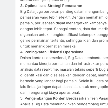
3. Optimalisasi Strategi Pemasaran
Big Data juga berperan penting dalam mengembang
pemasaran yang lebih efektif. Dengan memahami d
pemain, perusahaan dapat menargetkan kampanye
dengan lebih tepat. Sebagai contoh, data dari media
digunakan untuk mengidentifikasi kelompok penggu
genre permainan tertentu, sehingga iklan dan prom
untuk menarik perhatian mereka.
4. Peningkatan Efisiensi Operasional
Dalam konteks operasional, Big Data membantu p
memantau kinerja permainan dan infrastruktur pe
analisis data real-time, masalah teknis seperti bug 
diidentifikasi dan diselesaikan dengan cepat, mem
bermain yang lancar bagi pemain. Selain itu, data
lalu lintas jaringan dapat dianalisis untuk mengop
dan mengurangi biaya operasional.
5. Pengembangan Konten Berdasarkan Tren Pasa
Analisis Big Data memungkinkan pengembang untuk