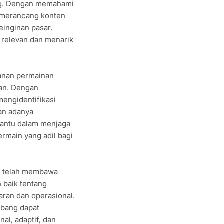
ng. Dengan memahami
 merancang konten
einginan pasar.
 relevan dan menarik
anan permainan
an. Dengan
mengidentifikasi
kan adanya
bantu dalam menjaga
rmain yang adil bagi
t telah membawa
 baik tentang
aran dan operasional.
mbang dapat
al, adaptif, dan