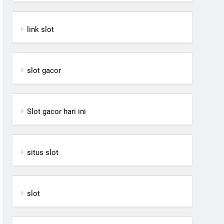
link slot
slot gacor
Slot gacor hari ini
situs slot
slot