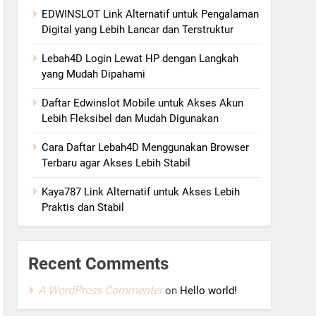
EDWINSLOT Link Alternatif untuk Pengalaman
Digital yang Lebih Lancar dan Terstruktur
Lebah4D Login Lewat HP dengan Langkah
yang Mudah Dipahami
Daftar Edwinslot Mobile untuk Akses Akun
Lebih Fleksibel dan Mudah Digunakan
Cara Daftar Lebah4D Menggunakan Browser
Terbaru agar Akses Lebih Stabil
Kaya787 Link Alternatif untuk Akses Lebih
Praktis dan Stabil
Recent Comments
A WordPress Commenter
on
Hello world!