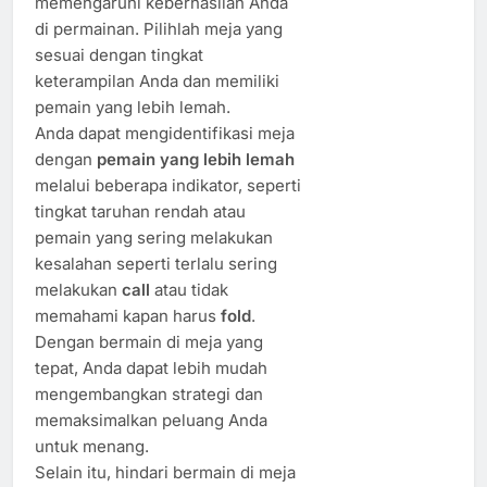
memengaruhi keberhasilan Anda
di permainan. Pilihlah meja yang
sesuai dengan tingkat
keterampilan Anda dan memiliki
pemain yang lebih lemah.
Anda dapat mengidentifikasi meja
dengan
pemain yang lebih lemah
melalui beberapa indikator, seperti
tingkat taruhan rendah atau
pemain yang sering melakukan
kesalahan seperti terlalu sering
melakukan
call
atau tidak
memahami kapan harus
fold
.
Dengan bermain di meja yang
tepat, Anda dapat lebih mudah
mengembangkan strategi dan
memaksimalkan peluang Anda
untuk menang.
Selain itu, hindari bermain di meja