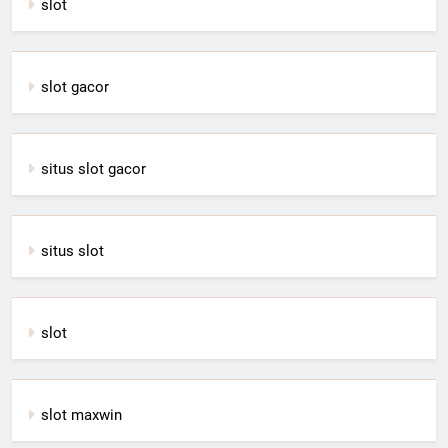
slot
slot gacor
situs slot gacor
situs slot
slot
slot maxwin