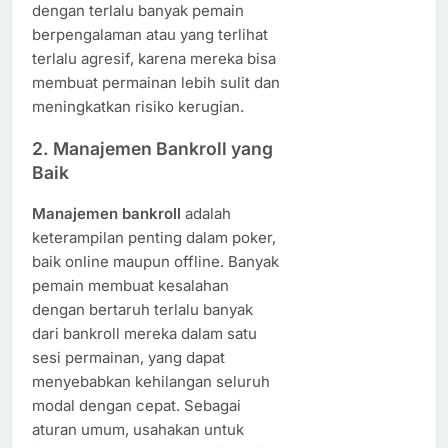
dengan terlalu banyak pemain
berpengalaman atau yang terlihat
terlalu agresif, karena mereka bisa
membuat permainan lebih sulit dan
meningkatkan risiko kerugian.
2. Manajemen Bankroll yang
Baik
Manajemen bankroll
adalah
keterampilan penting dalam poker,
baik online maupun offline. Banyak
pemain membuat kesalahan
dengan bertaruh terlalu banyak
dari bankroll mereka dalam satu
sesi permainan, yang dapat
menyebabkan kehilangan seluruh
modal dengan cepat. Sebagai
aturan umum, usahakan untuk