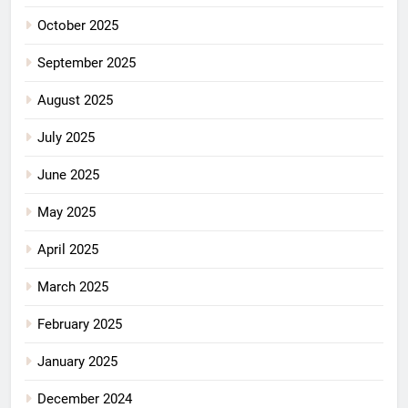
October 2025
September 2025
August 2025
July 2025
June 2025
May 2025
April 2025
March 2025
February 2025
January 2025
December 2024