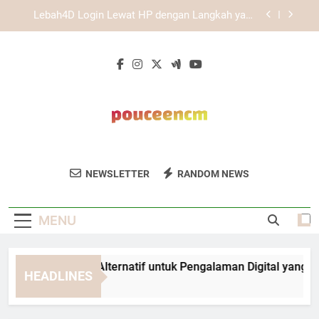
Skip
Daftar Edwinslot Mobile untuk Akses Akun Lebih
to
Fleksibel dan Mudah Digunakan
content
Cara Daftar Lebah4D Menggunakan Browser
Terbaru agar Akses Lebih Stabil
EDWINSLOT Link Alternatif untuk Pengalaman
Digital yang Lebih Lancar dan Terstruktur
Lebah4D Login Lewat HP dengan Langkah yang
Mudah Dipahami
Daftar Edwinslot Mobile untuk Akses Akun Lebih
Fleksibel dan Mudah Digunakan
Pouce En Cm
Konversi Ukuran Inci Ke Cm Dan Sebaliknya
Cara Daftar Lebah4D Menggunakan Browser
NEWSLETTER
RANDOM NEWS
Terbaru agar Akses Lebih Stabil
Dengan Cepat Dan Mudah Di Pouce En Cm.
Alat Konversi Untuk Kebutuhan Harian
MENU
Anda.
WINSLOT Link Alternatif untuk Pengalaman Digital yang Lebih
HEADLINES
Month Ago