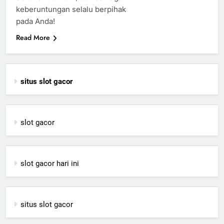
keberuntungan selalu berpihak
pada Anda!
Read More
situs slot gacor
slot gacor
slot gacor hari ini
situs slot gacor