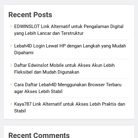
Recent Posts
EDWINSLOT Link Alternatif untuk Pengalaman Digital
yang Lebih Lancar dan Terstruktur
Lebah4D Login Lewat HP dengan Langkah yang Mudah
Dipahami
Daftar Edwinslot Mobile untuk Akses Akun Lebih
Fleksibel dan Mudah Digunakan
Cara Daftar Lebah4D Menggunakan Browser Terbaru
agar Akses Lebih Stabil
Kaya787 Link Alternatif untuk Akses Lebih Praktis dan
Stabil
Recent Comments