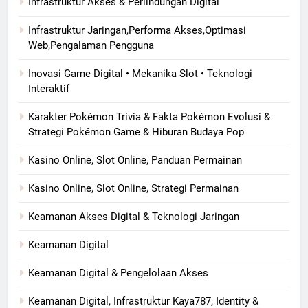
Infrastruktur Akses & Perlindungan Digital
Infrastruktur Jaringan,Performa Akses,Optimasi
Web,Pengalaman Pengguna
Inovasi Game Digital • Mekanika Slot • Teknologi
Interaktif
Karakter Pokémon Trivia & Fakta Pokémon Evolusi &
Strategi Pokémon Game & Hiburan Budaya Pop
Kasino Online, Slot Online, Panduan Permainan
Kasino Online, Slot Online, Strategi Permainan
Keamanan Akses Digital & Teknologi Jaringan
Keamanan Digital
Keamanan Digital & Pengelolaan Akses
Keamanan Digital, Infrastruktur Kaya787, Identity &