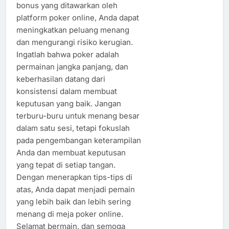
bonus yang ditawarkan oleh
platform poker online, Anda dapat
meningkatkan peluang menang
dan mengurangi risiko kerugian.
Ingatlah bahwa poker adalah
permainan jangka panjang, dan
keberhasilan datang dari
konsistensi dalam membuat
keputusan yang baik. Jangan
terburu-buru untuk menang besar
dalam satu sesi, tetapi fokuslah
pada pengembangan keterampilan
Anda dan membuat keputusan
yang tepat di setiap tangan.
Dengan menerapkan tips-tips di
atas, Anda dapat menjadi pemain
yang lebih baik dan lebih sering
menang di meja poker online.
Selamat bermain, dan semoga