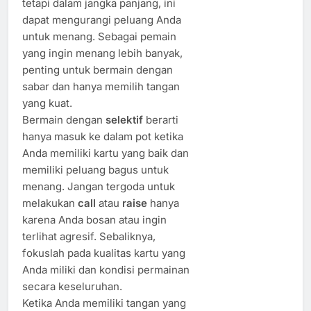
tetapi dalam jangka panjang, ini
dapat mengurangi peluang Anda
untuk menang. Sebagai pemain
yang ingin menang lebih banyak,
penting untuk bermain dengan
sabar dan hanya memilih tangan
yang kuat.
Bermain dengan
selektif
berarti
hanya masuk ke dalam pot ketika
Anda memiliki kartu yang baik dan
memiliki peluang bagus untuk
menang. Jangan tergoda untuk
melakukan
call
atau
raise
hanya
karena Anda bosan atau ingin
terlihat agresif. Sebaliknya,
fokuslah pada kualitas kartu yang
Anda miliki dan kondisi permainan
secara keseluruhan.
Ketika Anda memiliki tangan yang