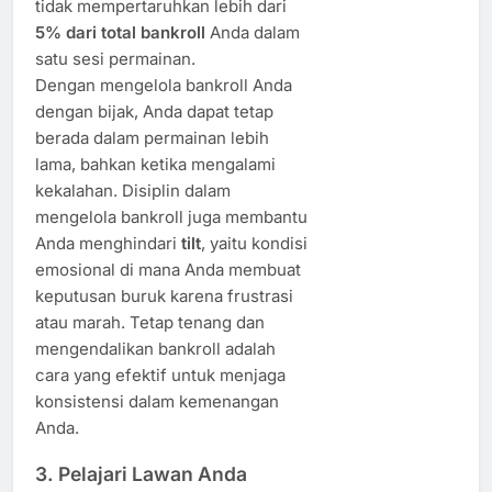
tidak mempertaruhkan lebih dari
5% dari total bankroll
Anda dalam
satu sesi permainan.
Dengan mengelola bankroll Anda
dengan bijak, Anda dapat tetap
berada dalam permainan lebih
lama, bahkan ketika mengalami
kekalahan. Disiplin dalam
mengelola bankroll juga membantu
Anda menghindari
tilt
, yaitu kondisi
emosional di mana Anda membuat
keputusan buruk karena frustrasi
atau marah. Tetap tenang dan
mengendalikan bankroll adalah
cara yang efektif untuk menjaga
konsistensi dalam kemenangan
Anda.
3. Pelajari Lawan Anda