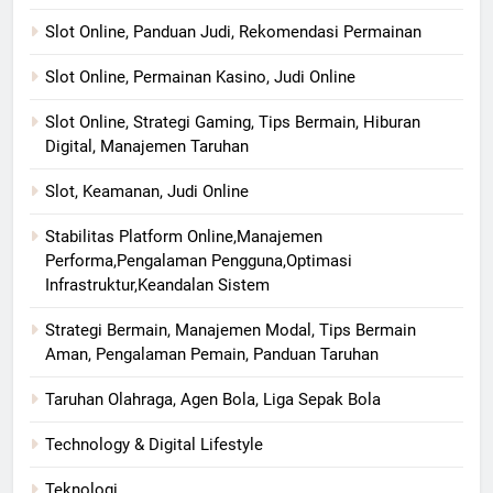
Slot Online, Panduan Judi, Rekomendasi Permainan
Slot Online, Permainan Kasino, Judi Online
Slot Online, Strategi Gaming, Tips Bermain, Hiburan
Digital, Manajemen Taruhan
Slot, Keamanan, Judi Online
Stabilitas Platform Online,Manajemen
Performa,Pengalaman Pengguna,Optimasi
Infrastruktur,Keandalan Sistem
Strategi Bermain, Manajemen Modal, Tips Bermain
Aman, Pengalaman Pemain, Panduan Taruhan
Taruhan Olahraga, Agen Bola, Liga Sepak Bola
Technology & Digital Lifestyle
Teknologi