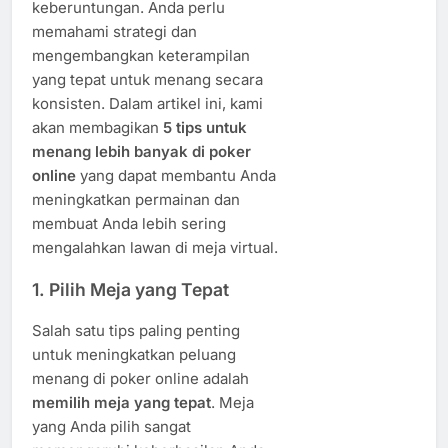
keberuntungan. Anda perlu
memahami strategi dan
mengembangkan keterampilan
yang tepat untuk menang secara
konsisten. Dalam artikel ini, kami
akan membagikan
5 tips untuk
menang lebih banyak di poker
online
yang dapat membantu Anda
meningkatkan permainan dan
membuat Anda lebih sering
mengalahkan lawan di meja virtual.
1. Pilih Meja yang Tepat
Salah satu tips paling penting
untuk meningkatkan peluang
menang di poker online adalah
memilih meja yang tepat
. Meja
yang Anda pilih sangat