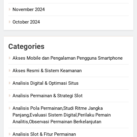
November 2024
October 2024
Categories
Akses Mobile dan Pengalaman Pengguna Smartphone
Akses Resmi & Sistem Keamanan
Analisis Digital & Optimasi Situs
Analisis Permainan & Strategi Slot
Analisis Pola Permainan,Studi Ritme Jangka
Panjang,Evaluasi Sistem Digital,Perilaku Pemain
Analitis,Observasi Permainan Berkelanjutan
Analisis Slot & Fitur Permainan