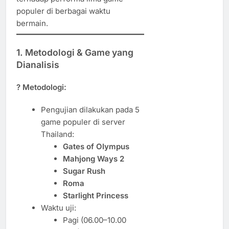
populer di berbagai waktu
bermain.
1. Metodologi & Game yang
Dianalisis
? Metodologi:
Pengujian dilakukan pada 5
game populer di server
Thailand:
Gates of Olympus
Mahjong Ways 2
Sugar Rush
Roma
Starlight Princess
Waktu uji:
Pagi (06.00–10.00