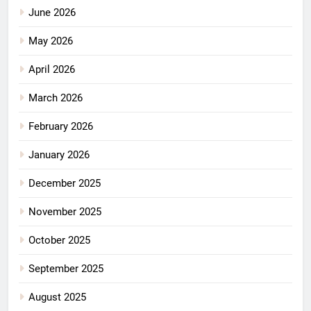
June 2026
May 2026
April 2026
March 2026
February 2026
January 2026
December 2025
November 2025
October 2025
September 2025
August 2025