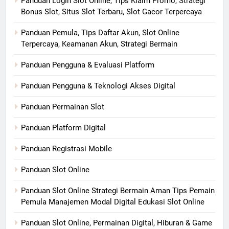
Panduan Login Slot Online, Tips Klaim Promo, Strategi
Bonus Slot, Situs Slot Terbaru, Slot Gacor Terpercaya
Panduan Pemula, Tips Daftar Akun, Slot Online
Terpercaya, Keamanan Akun, Strategi Bermain
Panduan Pengguna & Evaluasi Platform
Panduan Pengguna & Teknologi Akses Digital
Panduan Permainan Slot
Panduan Platform Digital
Panduan Registrasi Mobile
Panduan Slot Online
Panduan Slot Online Strategi Bermain Aman Tips Pemain
Pemula Manajemen Modal Digital Edukasi Slot Online
Panduan Slot Online, Permainan Digital, Hiburan & Game