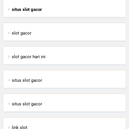
situs slot gacor
slot gacor
slot gacor hari ini
situs slot gacor
situs slot gacor
link slot