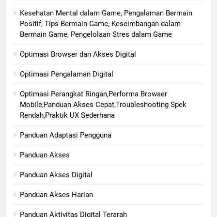
Kesehatan Mental dalam Game, Pengalaman Bermain
Positif, Tips Bermain Game, Keseimbangan dalam
Bermain Game, Pengelolaan Stres dalam Game
Optimasi Browser dan Akses Digital
Optimasi Pengalaman Digital
Optimasi Perangkat Ringan,Performa Browser
Mobile,Panduan Akses Cepat,Troubleshooting Spek
Rendah,Praktik UX Sederhana
Panduan Adaptasi Pengguna
Panduan Akses
Panduan Akses Digital
Panduan Akses Harian
Panduan Aktivitas Digital Terarah