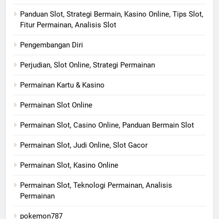
Panduan Slot, Strategi Bermain, Kasino Online, Tips Slot,
Fitur Permainan, Analisis Slot
Pengembangan Diri
Perjudian, Slot Online, Strategi Permainan
Permainan Kartu & Kasino
Permainan Slot Online
Permainan Slot, Casino Online, Panduan Bermain Slot
Permainan Slot, Judi Online, Slot Gacor
Permainan Slot, Kasino Online
Permainan Slot, Teknologi Permainan, Analisis
Permainan
pokemon787