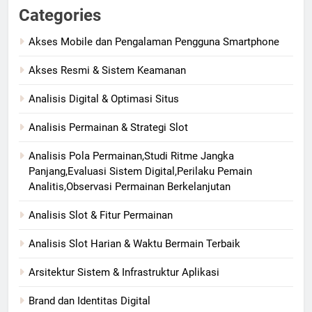
Categories
Akses Mobile dan Pengalaman Pengguna Smartphone
Akses Resmi & Sistem Keamanan
Analisis Digital & Optimasi Situs
Analisis Permainan & Strategi Slot
Analisis Pola Permainan,Studi Ritme Jangka
Panjang,Evaluasi Sistem Digital,Perilaku Pemain
Analitis,Observasi Permainan Berkelanjutan
Analisis Slot & Fitur Permainan
Analisis Slot Harian & Waktu Bermain Terbaik
Arsitektur Sistem & Infrastruktur Aplikasi
Brand dan Identitas Digital