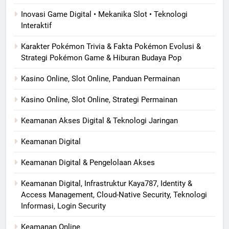
Inovasi Game Digital • Mekanika Slot • Teknologi
Interaktif
Karakter Pokémon Trivia & Fakta Pokémon Evolusi &
Strategi Pokémon Game & Hiburan Budaya Pop
Kasino Online, Slot Online, Panduan Permainan
Kasino Online, Slot Online, Strategi Permainan
Keamanan Akses Digital & Teknologi Jaringan
Keamanan Digital
Keamanan Digital & Pengelolaan Akses
Keamanan Digital, Infrastruktur Kaya787, Identity &
Access Management, Cloud-Native Security, Teknologi
Informasi, Login Security
Keamanan Online