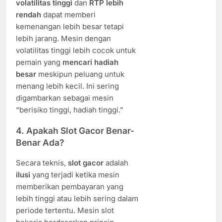
volatilitas tinggi
dan
RTP lebih
rendah
dapat memberi
kemenangan lebih besar tetapi
lebih jarang. Mesin dengan
volatilitas tinggi lebih cocok untuk
pemain yang
mencari hadiah
besar
meskipun peluang untuk
menang lebih kecil. Ini sering
digambarkan sebagai mesin
“berisiko tinggi, hadiah tinggi.”
4.
Apakah Slot Gacor Benar-
Benar Ada?
Secara teknis,
slot gacor
adalah
ilusi
yang terjadi ketika mesin
memberikan pembayaran yang
lebih tinggi atau lebih sering dalam
periode tertentu. Mesin slot