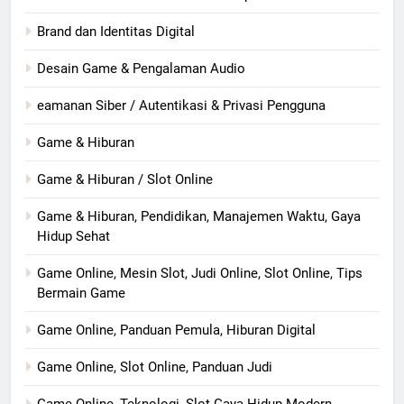
Brand dan Identitas Digital
Desain Game & Pengalaman Audio
eamanan Siber / Autentikasi & Privasi Pengguna
Game & Hiburan
Game & Hiburan / Slot Online
Game & Hiburan, Pendidikan, Manajemen Waktu, Gaya
Hidup Sehat
Game Online, Mesin Slot, Judi Online, Slot Online, Tips
Bermain Game
Game Online, Panduan Pemula, Hiburan Digital
Game Online, Slot Online, Panduan Judi