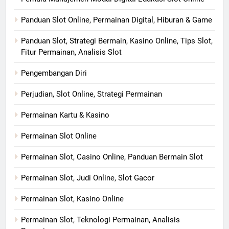
Panduan Slot Online, Permainan Digital, Hiburan & Game
Panduan Slot, Strategi Bermain, Kasino Online, Tips Slot,
Fitur Permainan, Analisis Slot
Pengembangan Diri
Perjudian, Slot Online, Strategi Permainan
Permainan Kartu & Kasino
Permainan Slot Online
Permainan Slot, Casino Online, Panduan Bermain Slot
Permainan Slot, Judi Online, Slot Gacor
Permainan Slot, Kasino Online
Permainan Slot, Teknologi Permainan, Analisis