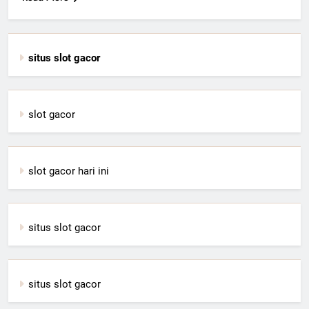
situs slot gacor
slot gacor
slot gacor hari ini
situs slot gacor
situs slot gacor