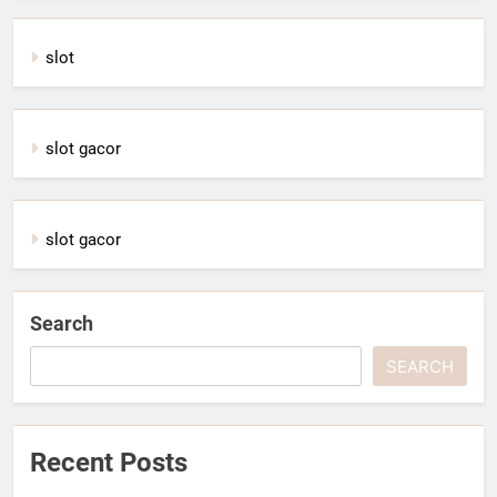
slot
slot gacor
slot gacor
Search
SEARCH
Recent Posts