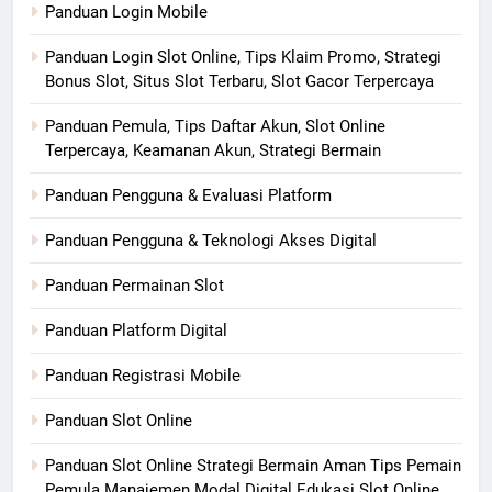
Panduan Login Mobile
Panduan Login Slot Online, Tips Klaim Promo, Strategi
Bonus Slot, Situs Slot Terbaru, Slot Gacor Terpercaya
Panduan Pemula, Tips Daftar Akun, Slot Online
Terpercaya, Keamanan Akun, Strategi Bermain
Panduan Pengguna & Evaluasi Platform
Panduan Pengguna & Teknologi Akses Digital
Panduan Permainan Slot
Panduan Platform Digital
Panduan Registrasi Mobile
Panduan Slot Online
Panduan Slot Online Strategi Bermain Aman Tips Pemain
Pemula Manajemen Modal Digital Edukasi Slot Online