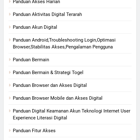
Panduan Akses Harian
Panduan Aktivitas Digital Terarah
Panduan Akun Digital
Panduan Android,Troubleshooting Login,Optimasi
Browser,Stabilitas Akses,Pengalaman Pengguna
Panduan Bermain
Panduan Bermain & Strategi Togel
Panduan Browser dan Akses Digital
Panduan Browser Mobile dan Akses Digital
Panduan Digital Keamanan Akun Teknologi Internet User
Experience Literasi Digital
Panduan Fitur Akses