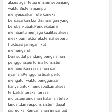
akses agar tetap efisien sepanjang
waktu.Sistem mampu
menyesuaikan rute koneksi
berdasarkan kondisi jaringan yang
berubah-ubah.Pendekatan ini
membantu menjaga kualitas akses
meskipun faktor eksternal seperti
fluktuasi jaringan ikut
memengaruhi.
Dari sudut pandang pengalaman
pengguna,performa konsisten
memberikan rasa aman dan
nyaman.Pengguna tidak perlu
mengatur waktu penggunaan
hanya untuk mendapatkan akses
terbaik.Interaksi terasa
mulus,perpindahan halaman tetap
lancar,dan respons sistem dapat
diprediksi.Kenyamanan ini sangat