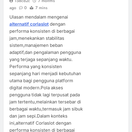
158cd2c
7 months
ago
0
7 mins
Ulasan mendalam mengenai
alternatif corlaslot
dengan
performa konsisten di berbagai
jam,menekankan stabilitas
sistem,manajemen beban
adaptif,dan pengalaman pengguna
yang terjaga sepanjang waktu.
Performa yang konsisten
sepanjang hari menjadi kebutuhan
utama bagi pengguna platform
digital modern.Pola akses
pengguna tidak lagi terpusat pada
jam tertentu,melainkan tersebar di
berbagai waktu,termasuk jam sibuk
dan jam sepi.Dalam konteks
ini,alternatif Corlaslot dengan
performa konsisten di berbagai