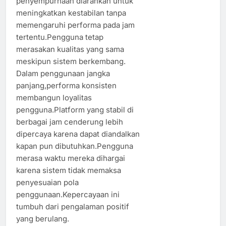
penyempurnaan diarahkan untuk
meningkatkan kestabilan tanpa
memengaruhi performa pada jam
tertentu.Pengguna tetap
merasakan kualitas yang sama
meskipun sistem berkembang.
Dalam penggunaan jangka
panjang,performa konsisten
membangun loyalitas
pengguna.Platform yang stabil di
berbagai jam cenderung lebih
dipercaya karena dapat diandalkan
kapan pun dibutuhkan.Pengguna
merasa waktu mereka dihargai
karena sistem tidak memaksa
penyesuaian pola
penggunaan.Kepercayaan ini
tumbuh dari pengalaman positif
yang berulang.