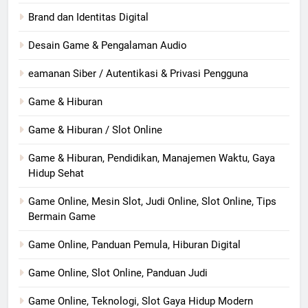
Brand dan Identitas Digital
Desain Game & Pengalaman Audio
eamanan Siber / Autentikasi & Privasi Pengguna
Game & Hiburan
Game & Hiburan / Slot Online
Game & Hiburan, Pendidikan, Manajemen Waktu, Gaya
Hidup Sehat
Game Online, Mesin Slot, Judi Online, Slot Online, Tips
Bermain Game
Game Online, Panduan Pemula, Hiburan Digital
Game Online, Slot Online, Panduan Judi
Game Online, Teknologi, Slot Gaya Hidup Modern