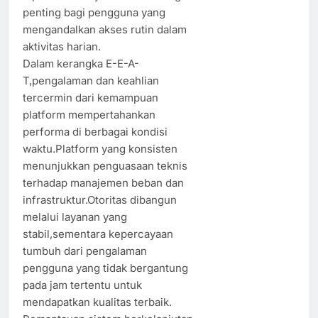
penting bagi pengguna yang
mengandalkan akses rutin dalam
aktivitas harian.
Dalam kerangka E-E-A-
T,pengalaman dan keahlian
tercermin dari kemampuan
platform mempertahankan
performa di berbagai kondisi
waktu.Platform yang konsisten
menunjukkan penguasaan teknis
terhadap manajemen beban dan
infrastruktur.Otoritas dibangun
melalui layanan yang
stabil,sementara kepercayaan
tumbuh dari pengalaman
pengguna yang tidak bergantung
pada jam tertentu untuk
mendapatkan kualitas terbaik.