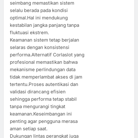
seimbang memastikan sistem
selalu berada pada kondisi
optimal.Hal ini mendukung
kestabilan jangka panjang tanpa
fluktuasi ekstrem.
Keamanan sistem tetap berjalan
selaras dengan konsistensi
performa.Alternatif Corlaslot yang
profesional memastikan bahwa
mekanisme perlindungan data
tidak memperlambat akses di jam
tertentu.Proses autentikasi dan
validasi dirancang efisien
sehingga performa tetap stabil
tanpa mengurangi tingkat
keamanan.Keseimbangan ini
penting agar pengguna merasa
aman setiap saat.
Dukungan lintas perangkat juga