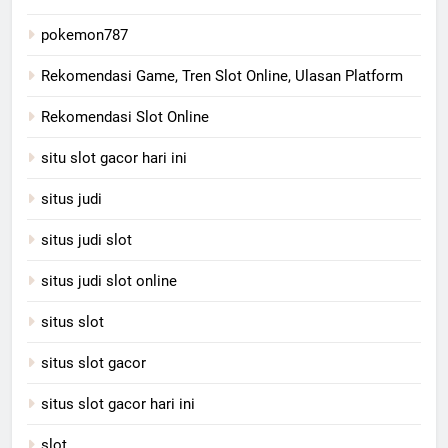
pokemon787
Rekomendasi Game, Tren Slot Online, Ulasan Platform
Rekomendasi Slot Online
situ slot gacor hari ini
situs judi
situs judi slot
situs judi slot online
situs slot
situs slot gacor
situs slot gacor hari ini
slot