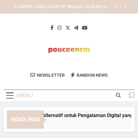
Skip
Daftar Edwinslot Mobile untuk Akses Akun Lebih
to
Fleksibel dan Mudah Digunakan
content
Cara Daftar Lebah4D Menggunakan Browser
Terbaru agar Akses Lebih Stabil
EDWINSLOT Link Alternatif untuk Pengalaman
Digital yang Lebih Lancar dan Terstruktur
Lebah4D Login Lewat HP dengan Langkah yang
Mudah Dipahami
Daftar Edwinslot Mobile untuk Akses Akun Lebih
Fleksibel dan Mudah Digunakan
Pouce En Cm
Konversi Ukuran Inci Ke Cm Dan Sebaliknya
Cara Daftar Lebah4D Menggunakan Browser
NEWSLETTER
RANDOM NEWS
Terbaru agar Akses Lebih Stabil
Dengan Cepat Dan Mudah Di Pouce En Cm.
Alat Konversi Untuk Kebutuhan Harian
MENU
Anda.
WINSLOT Link Alternatif untuk Pengalaman Digital yang Lebih
HEADLINES
Month Ago