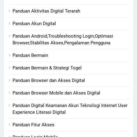
Panduan Aktivitas Digital Terarah
Panduan Akun Digital
Panduan Android,Troubleshooting Login,Optimasi
Browser,Stabilitas Akses,Pengalaman Pengguna
Panduan Bermain
Panduan Bermain & Strategi Togel
Panduan Browser dan Akses Digital
Panduan Browser Mobile dan Akses Digital
Panduan Digital Keamanan Akun Teknologi Internet User
Experience Literasi Digital
Panduan Fitur Akses