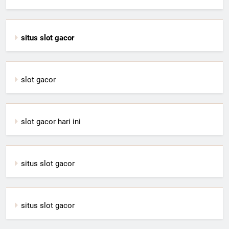
situs slot gacor
slot gacor
slot gacor hari ini
situs slot gacor
situs slot gacor