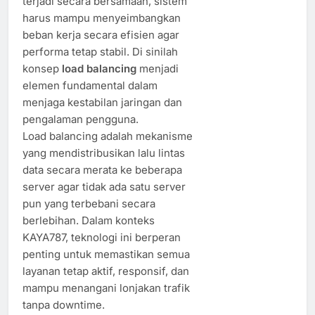
terjadi secara bersamaan, sistem
harus mampu menyeimbangkan
beban kerja secara efisien agar
performa tetap stabil. Di sinilah
konsep
load balancing
menjadi
elemen fundamental dalam
menjaga kestabilan jaringan dan
pengalaman pengguna.
Load balancing adalah mekanisme
yang mendistribusikan lalu lintas
data secara merata ke beberapa
server agar tidak ada satu server
pun yang terbebani secara
berlebihan. Dalam konteks
KAYA787, teknologi ini berperan
penting untuk memastikan semua
layanan tetap aktif, responsif, dan
mampu menangani lonjakan trafik
tanpa downtime.