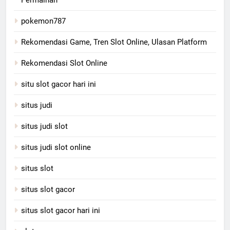
Permainan
pokemon787
Rekomendasi Game, Tren Slot Online, Ulasan Platform
Rekomendasi Slot Online
situ slot gacor hari ini
situs judi
situs judi slot
situs judi slot online
situs slot
situs slot gacor
situs slot gacor hari ini