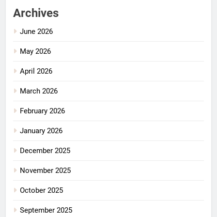
Archives
June 2026
May 2026
April 2026
March 2026
February 2026
January 2026
December 2025
November 2025
October 2025
September 2025