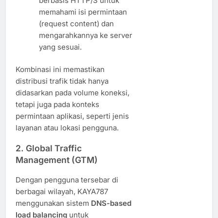
berbasis HTTP/S untuk
memahami isi permintaan
(request content) dan
mengarahkannya ke server
yang sesuai.
Kombinasi ini memastikan
distribusi trafik tidak hanya
didasarkan pada volume koneksi,
tetapi juga pada konteks
permintaan aplikasi, seperti jenis
layanan atau lokasi pengguna.
2.
Global Traffic
Management (GTM)
Dengan pengguna tersebar di
berbagai wilayah, KAYA787
menggunakan sistem
DNS-based
load balancing
untuk