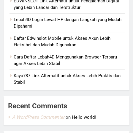
EDWINSLOT Link Alternatif untuk Pengalaman Digital
yang Lebih Lancar dan Terstruktur
Lebah4D Login Lewat HP dengan Langkah yang Mudah
Dipahami
Daftar Edwinslot Mobile untuk Akses Akun Lebih
Fleksibel dan Mudah Digunakan
Cara Daftar Lebah4D Menggunakan Browser Terbaru
agar Akses Lebih Stabil
Kaya787 Link Alternatif untuk Akses Lebih Praktis dan
Stabil
Recent Comments
A WordPress Commenter
on
Hello world!