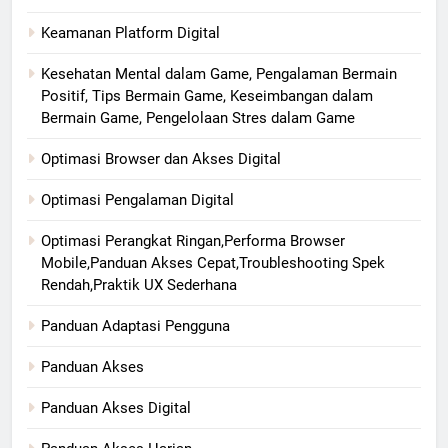
Keamanan Platform Digital
Kesehatan Mental dalam Game, Pengalaman Bermain
Positif, Tips Bermain Game, Keseimbangan dalam
Bermain Game, Pengelolaan Stres dalam Game
Optimasi Browser dan Akses Digital
Optimasi Pengalaman Digital
Optimasi Perangkat Ringan,Performa Browser
Mobile,Panduan Akses Cepat,Troubleshooting Spek
Rendah,Praktik UX Sederhana
Panduan Adaptasi Pengguna
Panduan Akses
Panduan Akses Digital