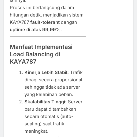
lainnya.
Proses ini berlangsung dalam
hitungan detik, menjadikan sistem
KAYA787
fault-tolerant
dengan
uptime di atas 99,99%
.
Manfaat Implementasi
Load Balancing di
KAYA787
Kinerja Lebih Stabil:
Trafik
dibagi secara proporsional
sehingga tidak ada server
yang kelebihan beban.
Skalabilitas Tinggi:
Server
baru dapat ditambahkan
secara otomatis (auto-
scaling) saat trafik
meningkat.