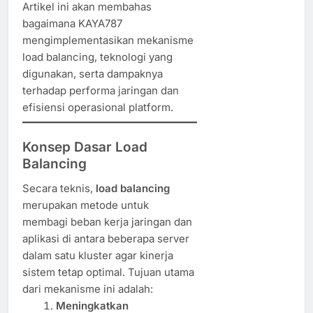
Artikel ini akan membahas
bagaimana KAYA787
mengimplementasikan mekanisme
load balancing, teknologi yang
digunakan, serta dampaknya
terhadap performa jaringan dan
efisiensi operasional platform.
Konsep Dasar Load
Balancing
Secara teknis,
load balancing
merupakan metode untuk
membagi beban kerja jaringan dan
aplikasi di antara beberapa server
dalam satu kluster agar kinerja
sistem tetap optimal. Tujuan utama
dari mekanisme ini adalah:
Meningkatkan