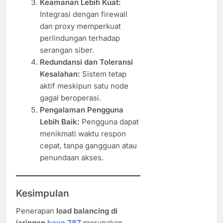
Keamanan Lebih Kuat:
Integrasi dengan firewall
dan proxy memperkuat
perlindungan terhadap
serangan siber.
Redundansi dan Toleransi
Kesalahan:
Sistem tetap
aktif meskipun satu node
gagal beroperasi.
Pengalaman Pengguna
Lebih Baik:
Pengguna dapat
menikmati waktu respon
cepat, tanpa gangguan atau
penundaan akses.
Kesimpulan
Penerapan
load balancing di
jaringan
kaya 787
merupakan