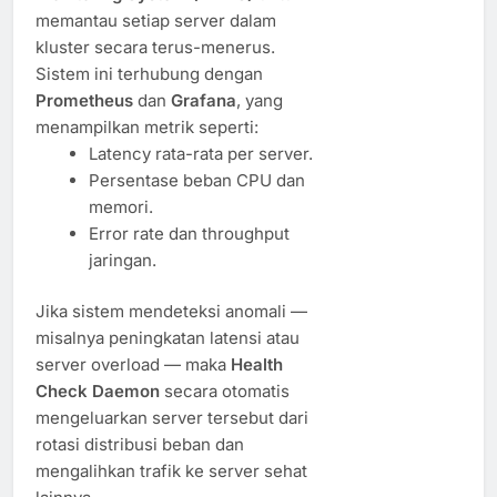
memantau setiap server dalam
kluster secara terus-menerus.
Sistem ini terhubung dengan
Prometheus
dan
Grafana
, yang
menampilkan metrik seperti:
Latency rata-rata per server.
Persentase beban CPU dan
memori.
Error rate dan throughput
jaringan.
Jika sistem mendeteksi anomali —
misalnya peningkatan latensi atau
server overload — maka
Health
Check Daemon
secara otomatis
mengeluarkan server tersebut dari
rotasi distribusi beban dan
mengalihkan trafik ke server sehat