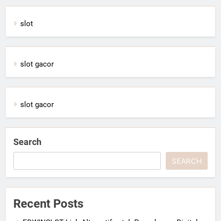
slot
slot gacor
slot gacor
Search
SEARCH
Recent Posts