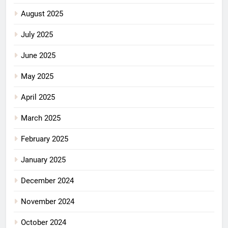
August 2025
July 2025
June 2025
May 2025
April 2025
March 2025
February 2025
January 2025
December 2024
November 2024
October 2024