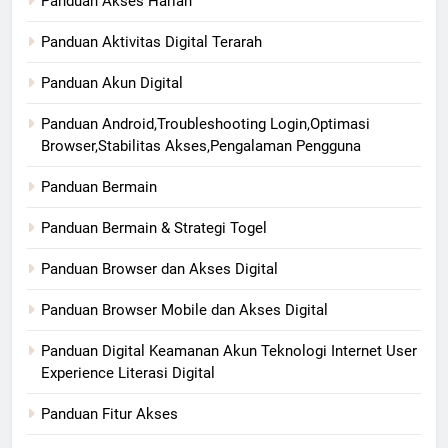
Panduan Akses Harian
Panduan Aktivitas Digital Terarah
Panduan Akun Digital
Panduan Android,Troubleshooting Login,Optimasi
Browser,Stabilitas Akses,Pengalaman Pengguna
Panduan Bermain
Panduan Bermain & Strategi Togel
Panduan Browser dan Akses Digital
Panduan Browser Mobile dan Akses Digital
Panduan Digital Keamanan Akun Teknologi Internet User
Experience Literasi Digital
Panduan Fitur Akses