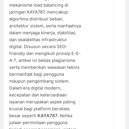
mekanisme load balancing di
jaringan KAYA787, mencakup
algoritma distribusi beban,
arsitektur sistem, serta manfaatnya
dalam menjaga kinerja, stabilitas,
dan skalabilitas infrastruktur
digital. Disusun secara SEO-
friendly dan mengikuti prinsip E-E-
A-T, artikel ini bebas plagiarisme
serta memberikan wawasan teknis
bermanfaat bagi pengguna
maupun pengembang sistem.
Dalam era digital modern,
kecepatan dan ketersediaan
layanan merupakan aspek paling
krusial bagi platform berskala
besar seperti
KAYA787
. Ketika
jutaan permintaan pengguna