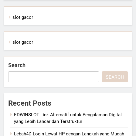
slot gacor
slot gacor
Search
SEARCH
Recent Posts
EDWINSLOT Link Alternatif untuk Pengalaman Digital
yang Lebih Lancar dan Terstruktur
Lebah4D Login Lewat HP dengan Langkah yang Mudah