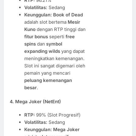
RTP:
96.21%
Volatilitas:
Sedang
Keunggulan:
Book of Dead
adalah slot bertema
Mesir
Kuno
dengan RTP tinggi dan
fitur bonus
seperti
free
spins
dan
symbol
expanding wilds
yang dapat
meningkatkan kemenangan.
Slot ini sangat digemari oleh
pemain yang mencari
peluang kemenangan
besar
.
4.
Mega Joker (NetEnt)
RTP:
99% (Slot Progresif)
Volatilitas:
Sedang
Keunggulan:
Mega Joker