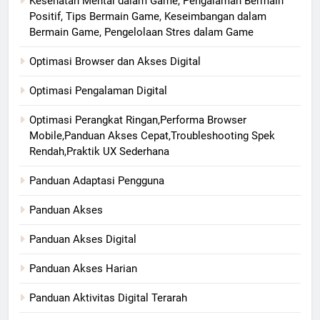
Kesehatan Mental dalam Game, Pengalaman Bermain
Positif, Tips Bermain Game, Keseimbangan dalam
Bermain Game, Pengelolaan Stres dalam Game
Optimasi Browser dan Akses Digital
Optimasi Pengalaman Digital
Optimasi Perangkat Ringan,Performa Browser
Mobile,Panduan Akses Cepat,Troubleshooting Spek
Rendah,Praktik UX Sederhana
Panduan Adaptasi Pengguna
Panduan Akses
Panduan Akses Digital
Panduan Akses Harian
Panduan Aktivitas Digital Terarah