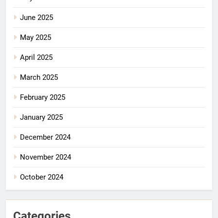
June 2025
May 2025
April 2025
March 2025
February 2025
January 2025
December 2024
November 2024
October 2024
Categories