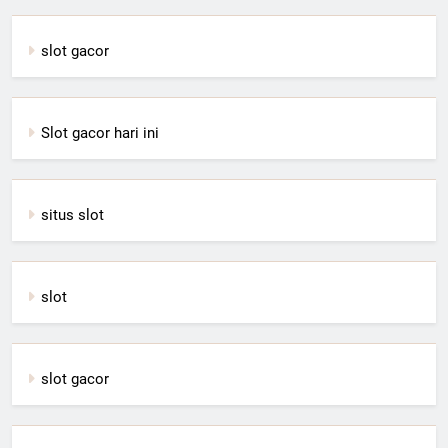
slot gacor
Slot gacor hari ini
situs slot
slot
slot gacor