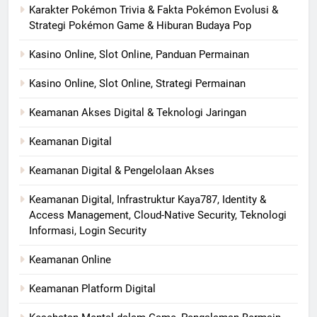
Karakter Pokémon Trivia & Fakta Pokémon Evolusi &
Strategi Pokémon Game & Hiburan Budaya Pop
Kasino Online, Slot Online, Panduan Permainan
Kasino Online, Slot Online, Strategi Permainan
Keamanan Akses Digital & Teknologi Jaringan
Keamanan Digital
Keamanan Digital & Pengelolaan Akses
Keamanan Digital, Infrastruktur Kaya787, Identity &
Access Management, Cloud-Native Security, Teknologi
Informasi, Login Security
Keamanan Online
Keamanan Platform Digital