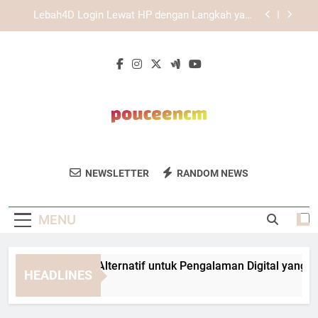
Skip
Daftar Edwinslot Mobile untuk Akses Akun Lebih
to
Fleksibel dan Mudah Digunakan
content
Cara Daftar Lebah4D Menggunakan Browser
Terbaru agar Akses Lebih Stabil
EDWINSLOT Link Alternatif untuk Pengalaman
Digital yang Lebih Lancar dan Terstruktur
Lebah4D Login Lewat HP dengan Langkah yang
Mudah Dipahami
Daftar Edwinslot Mobile untuk Akses Akun Lebih
Fleksibel dan Mudah Digunakan
Pouce En Cm
Konversi Ukuran Inci Ke Cm Dan Sebaliknya
Cara Daftar Lebah4D Menggunakan Browser
NEWSLETTER
RANDOM NEWS
Terbaru agar Akses Lebih Stabil
Dengan Cepat Dan Mudah Di Pouce En Cm.
Alat Konversi Untuk Kebutuhan Harian
MENU
Anda.
WINSLOT Link Alternatif untuk Pengalaman Digital yang Lebih
HEADLINES
Month Ago