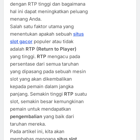
dengan RTP tinggi dan bagaimana
hal ini dapat meningkatkan peluang
menang Anda.
Salah satu faktor utama yang
menentukan apakah sebuah
situs
slot gacor
populer atau tidak
adalah
RTP (Return to Player)
yang tinggi.
RTP
mengacu pada
persentase dari semua taruhan
yang dipasang pada sebuah mesin
slot yang akan dikembalikan
kepada pemain dalam jangka
panjang. Semakin tinggi
RTP
suatu
slot, semakin besar kemungkinan
pemain untuk mendapatkan
pengembalian
yang baik dari
taruhan mereka.
Pada artikel ini, kita akan
membahas mengapa
situs slot