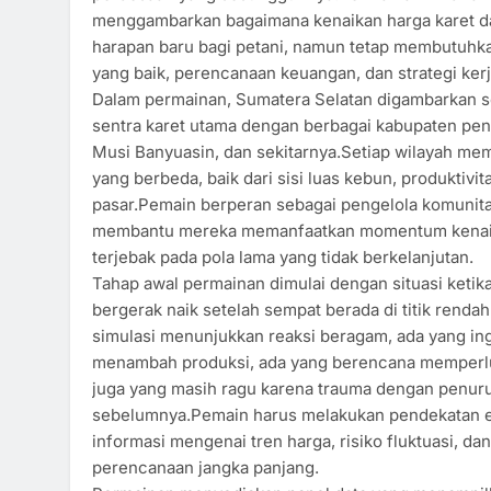
menggambarkan bagaimana kenaikan harga karet 
harapan baru bagi petani, namun tetap membutuh
yang baik, perencanaan keuangan, dan strategi ker
Dalam permainan, Sumatera Selatan digambarkan se
sentra karet utama dengan berbagai kabupaten peng
Musi Banyuasin, dan sekitarnya.Setiap wilayah memil
yang berbeda, baik dari sisi luas kebun, produktivi
pasar.Pemain berperan sebagai pengelola komunita
membantu mereka memanfaatkan momentum kenaik
terjebak pada pola lama yang tidak berkelanjutan.
Tahap awal permainan dimulai dengan situasi ketika
bergerak naik setelah sempat berada di titik renda
simulasi menunjukkan reaksi beragam, ada yang in
menambah produksi, ada yang berencana memperlu
juga yang masih ragu karena trauma dengan penur
sebelumnya.Pemain harus melakukan pendekatan e
informasi mengenai tren harga, risiko fluktuasi, da
perencanaan jangka panjang.