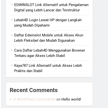
EDWINSLOT Link Alternatif untuk Pengalaman
Digital yang Lebih Lancar dan Terstruktur
Lebah4D Login Lewat HP dengan Langkah
yang Mudah Dipahami
Daftar Edwinslot Mobile untuk Akses Akun
Lebih Fleksibel dan Mudah Digunakan
Cara Daftar Lebah4D Menggunakan Browser
Terbaru agar Akses Lebih Stabil
Kaya787 Link Alternatif untuk Akses Lebih
Praktis dan Stabil
Recent Comments
A WordPress Commenter
on
Hello world!