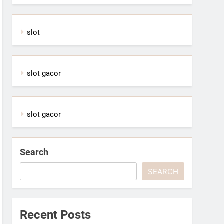
slot
slot gacor
slot gacor
Search
SEARCH
Recent Posts