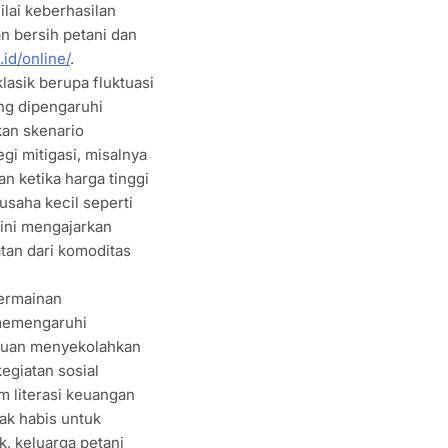
ai keberhasilan
an bersih petani dan
id/online/
.
lasik berupa fluktuasi
ng dipengaruhi
kan skenario
i mitigasi, misalnya
 ketika harga tinggi
usaha kecil seperti
 ini mengajarkan
tan dari komoditas
Permainan
memengaruhi
mpuan menyekolahkan
egiatan sosial
 literasi keuangan
ak habis untuk
, keluarga petani