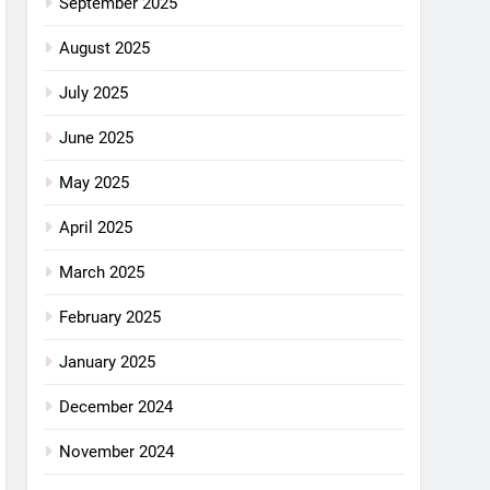
September 2025
August 2025
July 2025
June 2025
May 2025
April 2025
March 2025
February 2025
January 2025
December 2024
November 2024