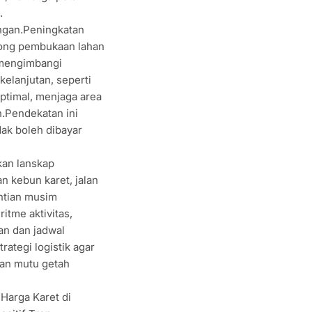
.
ungan.Peningkatan
ong pembukaan lahan
 mengimbangi
elanjutan, seperti
ptimal, menjaga area
n.Pendekatan ini
ak boleh dibayar
kan lanskap
 kebun karet, jalan
ntian musim
itme aktivitas,
an dan jadwal
ategi logistik agar
dan mutu getah
Harga Karet di