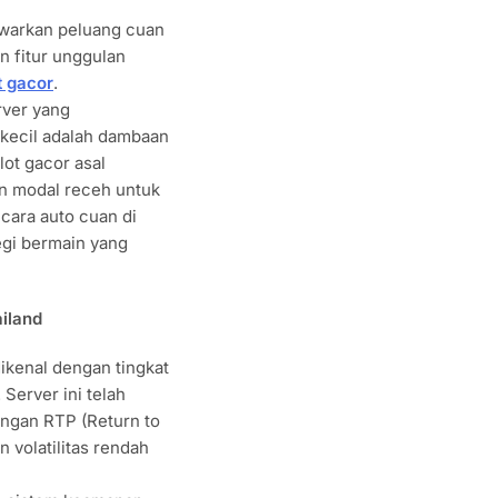
awarkan peluang cuan
n fitur unggulan
t gacor
.
rver yang
kecil adalah dambaan
ot gacor asal
n modal receh untuk
 cara auto cuan di
egi bermain yang
iland
ikenal dengan tingkat
Server ini telah
engan RTP (Return to
 volatilitas rendah