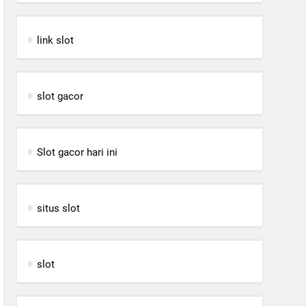
link slot
slot gacor
Slot gacor hari ini
situs slot
slot