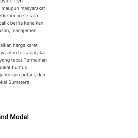
sitif Tren
a, maupun masyarakat
erkebunan secara
alik berita kenaikan
tusan, manajemen
aikan harga karet
a akan tercapai jika
 yang tepat.Permainan
ukatif untuk
ahteraan petani, dan
okal Sumatera
and Modal