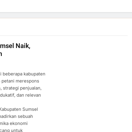
msel Naik,
n
di beberapa kabupaten
a petani merespons
 strategi penjualan,
dukatif, dan relevan
 Kabupaten Sumsel
hadirkan sebuah
amika ekonomi
cang untuk