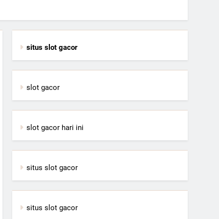
situs slot gacor
slot gacor
slot gacor hari ini
situs slot gacor
situs slot gacor