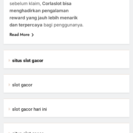
sebelum klaim,
Corlaslot bisa
menghadirkan pengalaman
reward yang jauh lebih menarik
dan terpercaya
bagi penggunanya.
Read More
situs slot gacor
slot gacor
slot gacor hari ini