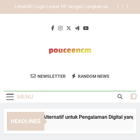
Skip
Daftar Edwinslot Mobile untuk Akses Akun Lebih
to
Fleksibel dan Mudah Digunakan
content
Cara Daftar Lebah4D Menggunakan Browser
Terbaru agar Akses Lebih Stabil
EDWINSLOT Link Alternatif untuk Pengalaman
Digital yang Lebih Lancar dan Terstruktur
Lebah4D Login Lewat HP dengan Langkah yang
Mudah Dipahami
Daftar Edwinslot Mobile untuk Akses Akun Lebih
Fleksibel dan Mudah Digunakan
Pouce En Cm
Konversi Ukuran Inci Ke Cm Dan Sebaliknya
Cara Daftar Lebah4D Menggunakan Browser
NEWSLETTER
RANDOM NEWS
Terbaru agar Akses Lebih Stabil
Dengan Cepat Dan Mudah Di Pouce En Cm.
Alat Konversi Untuk Kebutuhan Harian
MENU
Anda.
WINSLOT Link Alternatif untuk Pengalaman Digital yang Lebih
HEADLINES
Month Ago