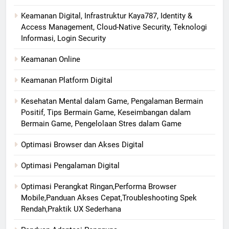
Keamanan Digital, Infrastruktur Kaya787, Identity &
Access Management, Cloud-Native Security, Teknologi
Informasi, Login Security
Keamanan Online
Keamanan Platform Digital
Kesehatan Mental dalam Game, Pengalaman Bermain
Positif, Tips Bermain Game, Keseimbangan dalam
Bermain Game, Pengelolaan Stres dalam Game
Optimasi Browser dan Akses Digital
Optimasi Pengalaman Digital
Optimasi Perangkat Ringan,Performa Browser
Mobile,Panduan Akses Cepat,Troubleshooting Spek
Rendah,Praktik UX Sederhana