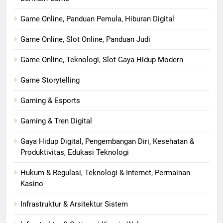
Game Online, Panduan Pemula, Hiburan Digital
Game Online, Slot Online, Panduan Judi
Game Online, Teknologi, Slot Gaya Hidup Modern
Game Storytelling
Gaming & Esports
Gaming & Tren Digital
Gaya Hidup Digital, Pengembangan Diri, Kesehatan &
Produktivitas, Edukasi Teknologi
Hukum & Regulasi, Teknologi & Internet, Permainan
Kasino
Infrastruktur & Arsitektur Sistem