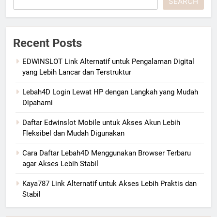
SEARCH
Recent Posts
EDWINSLOT Link Alternatif untuk Pengalaman Digital
yang Lebih Lancar dan Terstruktur
Lebah4D Login Lewat HP dengan Langkah yang Mudah
Dipahami
Daftar Edwinslot Mobile untuk Akses Akun Lebih
Fleksibel dan Mudah Digunakan
Cara Daftar Lebah4D Menggunakan Browser Terbaru
agar Akses Lebih Stabil
Kaya787 Link Alternatif untuk Akses Lebih Praktis dan
Stabil