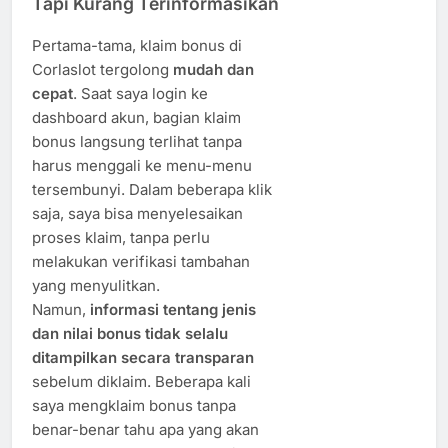
Tapi Kurang Terinformasikan
Pertama-tama, klaim bonus di
Corlaslot tergolong
mudah dan
cepat
. Saat saya login ke
dashboard akun, bagian klaim
bonus langsung terlihat tanpa
harus menggali ke menu-menu
tersembunyi. Dalam beberapa klik
saja, saya bisa menyelesaikan
proses klaim, tanpa perlu
melakukan verifikasi tambahan
yang menyulitkan.
Namun,
informasi tentang jenis
dan nilai bonus tidak selalu
ditampilkan secara transparan
sebelum diklaim. Beberapa kali
saya mengklaim bonus tanpa
benar-benar tahu apa yang akan