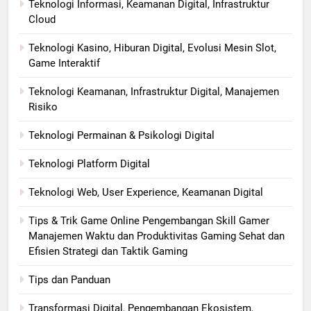
Teknologi Informasi, Keamanan Digital, Infrastruktur
Cloud
Teknologi Kasino, Hiburan Digital, Evolusi Mesin Slot,
Game Interaktif
Teknologi Keamanan, Infrastruktur Digital, Manajemen
Risiko
Teknologi Permainan & Psikologi Digital
Teknologi Platform Digital
Teknologi Web, User Experience, Keamanan Digital
Tips & Trik Game Online Pengembangan Skill Gamer
Manajemen Waktu dan Produktivitas Gaming Sehat dan
Efisien Strategi dan Taktik Gaming
Tips dan Panduan
Transformasi Digital, Pengembangan Ekosistem,