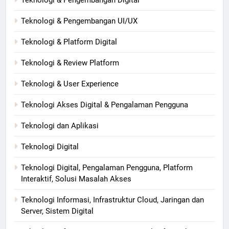
Teknologi & Pengembangan UI/UX
Teknologi & Platform Digital
Teknologi & Review Platform
Teknologi & User Experience
Teknologi Akses Digital & Pengalaman Pengguna
Teknologi dan Aplikasi
Teknologi Digital
Teknologi Digital, Pengalaman Pengguna, Platform
Interaktif, Solusi Masalah Akses
Teknologi Informasi, Infrastruktur Cloud, Jaringan dan
Server, Sistem Digital