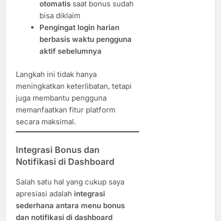
otomatis
saat bonus sudah
bisa diklaim
Pengingat login harian
berbasis waktu pengguna
aktif sebelumnya
Langkah ini tidak hanya
meningkatkan keterlibatan, tetapi
juga membantu pengguna
memanfaatkan fitur platform
secara maksimal.
Integrasi Bonus dan
Notifikasi di Dashboard
Salah satu hal yang cukup saya
apresiasi adalah
integrasi
sederhana antara menu bonus
dan notifikasi di dashboard