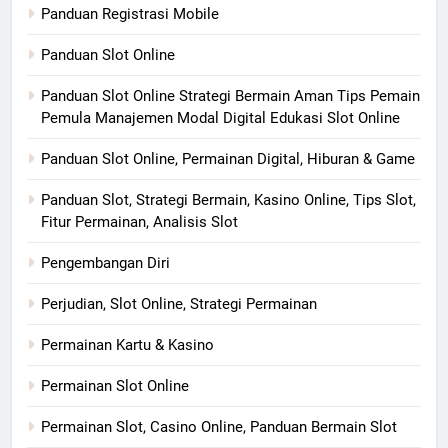
Panduan Registrasi Mobile
Panduan Slot Online
Panduan Slot Online Strategi Bermain Aman Tips Pemain
Pemula Manajemen Modal Digital Edukasi Slot Online
Panduan Slot Online, Permainan Digital, Hiburan & Game
Panduan Slot, Strategi Bermain, Kasino Online, Tips Slot,
Fitur Permainan, Analisis Slot
Pengembangan Diri
Perjudian, Slot Online, Strategi Permainan
Permainan Kartu & Kasino
Permainan Slot Online
Permainan Slot, Casino Online, Panduan Bermain Slot