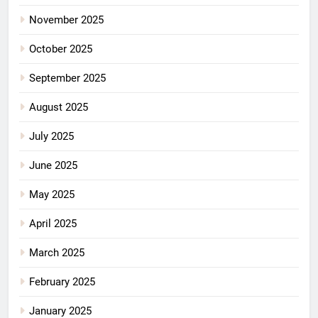
November 2025
October 2025
September 2025
August 2025
July 2025
June 2025
May 2025
April 2025
March 2025
February 2025
January 2025