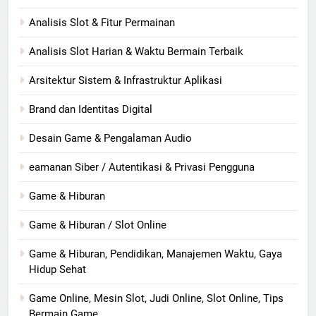
Analisis Slot & Fitur Permainan
Analisis Slot Harian & Waktu Bermain Terbaik
Arsitektur Sistem & Infrastruktur Aplikasi
Brand dan Identitas Digital
Desain Game & Pengalaman Audio
eamanan Siber / Autentikasi & Privasi Pengguna
Game & Hiburan
Game & Hiburan / Slot Online
Game & Hiburan, Pendidikan, Manajemen Waktu, Gaya
Hidup Sehat
Game Online, Mesin Slot, Judi Online, Slot Online, Tips
Bermain Game