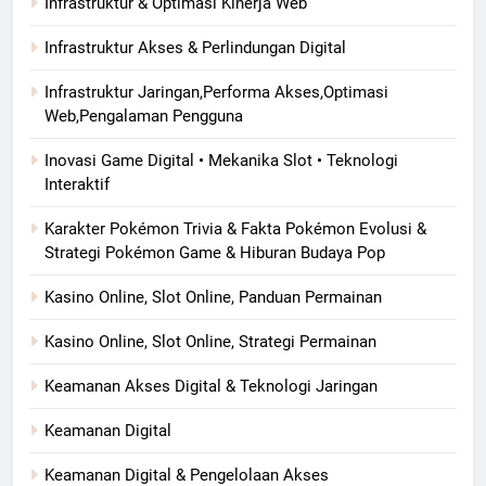
Infrastruktur & Optimasi Kinerja Web
Infrastruktur Akses & Perlindungan Digital
Infrastruktur Jaringan,Performa Akses,Optimasi
Web,Pengalaman Pengguna
Inovasi Game Digital • Mekanika Slot • Teknologi
Interaktif
Karakter Pokémon Trivia & Fakta Pokémon Evolusi &
Strategi Pokémon Game & Hiburan Budaya Pop
Kasino Online, Slot Online, Panduan Permainan
Kasino Online, Slot Online, Strategi Permainan
Keamanan Akses Digital & Teknologi Jaringan
Keamanan Digital
Keamanan Digital & Pengelolaan Akses