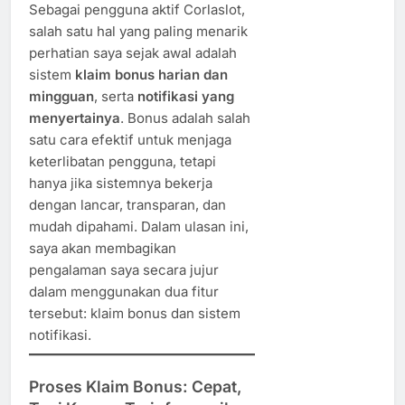
Sebagai pengguna aktif Corlaslot,
salah satu hal yang paling menarik
perhatian saya sejak awal adalah
sistem
klaim bonus harian dan
mingguan
, serta
notifikasi yang
menyertainya
. Bonus adalah salah
satu cara efektif untuk menjaga
keterlibatan pengguna, tetapi
hanya jika sistemnya bekerja
dengan lancar, transparan, dan
mudah dipahami. Dalam ulasan ini,
saya akan membagikan
pengalaman saya secara jujur
dalam menggunakan dua fitur
tersebut: klaim bonus dan sistem
notifikasi.
Proses Klaim Bonus: Cepat,