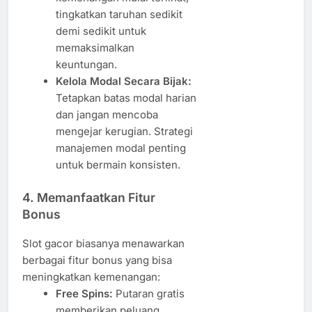
tingkatkan taruhan sedikit
demi sedikit untuk
memaksimalkan
keuntungan.
Kelola Modal Secara Bijak:
Tetapkan batas modal harian
dan jangan mencoba
mengejar kerugian. Strategi
manajemen modal penting
untuk bermain konsisten.
4. Memanfaatkan Fitur
Bonus
Slot gacor biasanya menawarkan
berbagai fitur bonus yang bisa
meningkatkan kemenangan:
Free Spins:
Putaran gratis
memberikan peluang