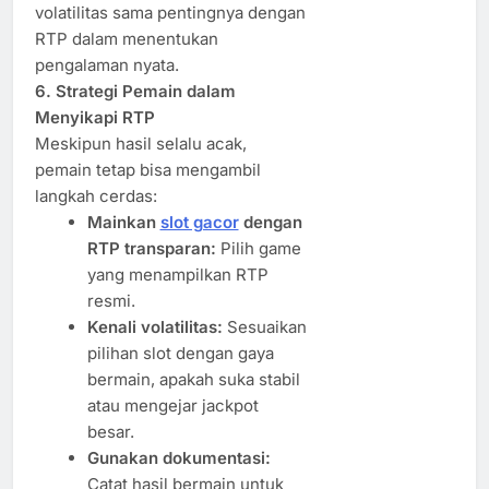
volatilitas sama pentingnya dengan
RTP dalam menentukan
pengalaman nyata.
6. Strategi Pemain dalam
Menyikapi RTP
Meskipun hasil selalu acak,
pemain tetap bisa mengambil
langkah cerdas:
Mainkan
slot gacor
dengan
RTP transparan:
Pilih game
yang menampilkan RTP
resmi.
Kenali volatilitas:
Sesuaikan
pilihan slot dengan gaya
bermain, apakah suka stabil
atau mengejar jackpot
besar.
Gunakan dokumentasi:
Catat hasil bermain untuk