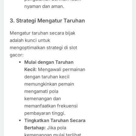
nyaman dan aman.
3. Strategi Mengatur Taruhan
Mengatur taruhan secara bijak
adalah kunci untuk
mengoptimalkan strategi di slot
gacor:
Mulai dengan Taruhan
Kecil:
Mengawali permainan
dengan taruhan kecil
memungkinkan pemain
mengamati pola
kemenangan dan
memanfaatkan frekuensi
pembayaran tinggi.
Tingkatkan Taruhan Secara
Bertahap:
Jika pola
kemenangan mulai terlihat,