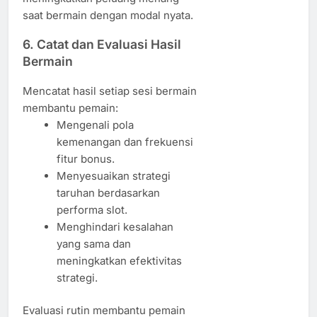
saat bermain dengan modal nyata.
6. Catat dan Evaluasi Hasil
Bermain
Mencatat hasil setiap sesi bermain
membantu pemain:
Mengenali pola
kemenangan dan frekuensi
fitur bonus.
Menyesuaikan strategi
taruhan berdasarkan
performa slot.
Menghindari kesalahan
yang sama dan
meningkatkan efektivitas
strategi.
Evaluasi rutin membantu pemain