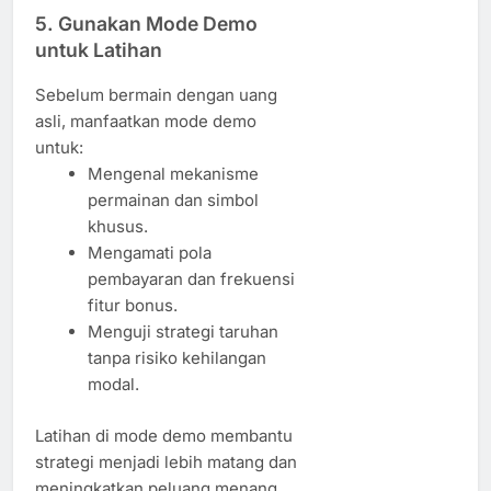
5. Gunakan Mode Demo
untuk Latihan
Sebelum bermain dengan uang
asli, manfaatkan mode demo
untuk:
Mengenal mekanisme
permainan dan simbol
khusus.
Mengamati pola
pembayaran dan frekuensi
fitur bonus.
Menguji strategi taruhan
tanpa risiko kehilangan
modal.
Latihan di mode demo membantu
strategi menjadi lebih matang dan
meningkatkan peluang menang