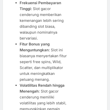
Frekuensi Pembayaran
Tinggi:
Slot gacor
cenderung memberikan
kemenangan lebih sering
dibanding slot biasa,
walaupun nominalnya
bervariasi.
Fitur Bonus yang
Menguntungkan:
Slot ini
biasanya menyertakan fitur
seperti free spins, Wild,
Scatter, dan multiplikator
untuk meningkatkan
peluang menang.
Volatilitas Rendah hingga
Menengah:
Slot gacor
cenderung memiliki
volatilitas yang lebih stabil,
memungkinkan pemain