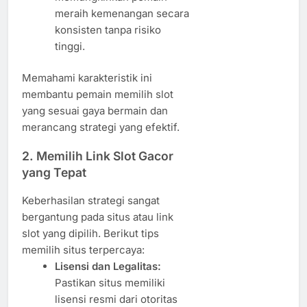
meraih kemenangan secara
konsisten tanpa risiko
tinggi.
Memahami karakteristik ini
membantu pemain memilih slot
yang sesuai gaya bermain dan
merancang strategi yang efektif.
2. Memilih Link Slot Gacor
yang Tepat
Keberhasilan strategi sangat
bergantung pada situs atau link
slot yang dipilih. Berikut tips
memilih situs terpercaya:
Lisensi dan Legalitas:
Pastikan situs memiliki
lisensi resmi dari otoritas