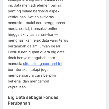
ini, data menjadi elemen paling
penting dalam berbagai aspek
kehidupan. Setiap aktivitas
manusia—mulai dari penggunaan
media sosial, transaksi online,
hingga aktivitas sehari-hari—
menghasilkan jejak data yang terus
bertambah dalam jumlah besar.
Evolusi kehidupan di era big data
tidak hanya mengubah cara
manusia
situs slot gacor hari ini
berinteraksi, tetapi juga
mempengaruhi cara berpikir,
bekerja, dan mengambil
keputusan.
Big Data sebagai Fondasi
Perubahan