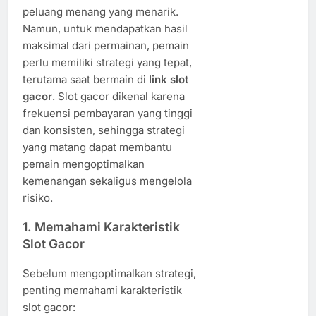
peluang menang yang menarik.
Namun, untuk mendapatkan hasil
maksimal dari permainan, pemain
perlu memiliki strategi yang tepat,
terutama saat bermain di
link slot
gacor
. Slot gacor dikenal karena
frekuensi pembayaran yang tinggi
dan konsisten, sehingga strategi
yang matang dapat membantu
pemain mengoptimalkan
kemenangan sekaligus mengelola
risiko.
1. Memahami Karakteristik
Slot Gacor
Sebelum mengoptimalkan strategi,
penting memahami karakteristik
slot gacor: