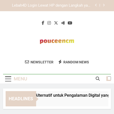
Skip
Daftar Edwinslot Mobile untuk Akses Akun Lebih
to
Fleksibel dan Mudah Digunakan
content
Cara Daftar Lebah4D Menggunakan Browser
Terbaru agar Akses Lebih Stabil
EDWINSLOT Link Alternatif untuk Pengalaman
Digital yang Lebih Lancar dan Terstruktur
Lebah4D Login Lewat HP dengan Langkah yang
Mudah Dipahami
Daftar Edwinslot Mobile untuk Akses Akun Lebih
Fleksibel dan Mudah Digunakan
Pouce En Cm
Konversi Ukuran Inci Ke Cm Dan Sebaliknya
Cara Daftar Lebah4D Menggunakan Browser
NEWSLETTER
RANDOM NEWS
Terbaru agar Akses Lebih Stabil
Dengan Cepat Dan Mudah Di Pouce En Cm.
Alat Konversi Untuk Kebutuhan Harian
MENU
Anda.
WINSLOT Link Alternatif untuk Pengalaman Digital yang Lebih
HEADLINES
Month Ago