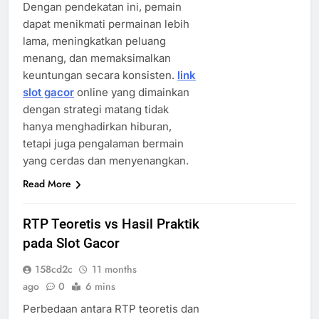
Dengan pendekatan ini, pemain
dapat menikmati permainan lebih
lama, meningkatkan peluang
menang, dan memaksimalkan
keuntungan secara konsisten.
link
slot gacor
online yang dimainkan
dengan strategi matang tidak
hanya menghadirkan hiburan,
tetapi juga pengalaman bermain
yang cerdas dan menyenangkan.
Read More
RTP Teoretis vs Hasil Praktik
pada Slot Gacor
158cd2c
11 months
ago
0
6 mins
Perbedaan antara RTP teoretis dan