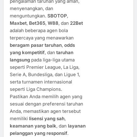
pengalaman taruhan yang aman,
menyenangkan, dan
menguntungkan.
SBOTOP
,
Maxbet
,
Bet365
,
W88
, dan
22Bet
adalah beberapa agen bola
terpercaya yang menawarkan
beragam pasar taruhan
,
odds
yang kompetitif
, dan
taruhan
langsung
pada liga-liga utama
seperti Premier League, La Liga,
Serie A, Bundesliga, dan Ligue 1,
serta turnamen internasional
seperti Liga Champions.
Pastikan Anda memilih agen yang
sesuai dengan preferensi taruhan
Anda, memastikan agen tersebut
memiliki
lisensi yang sah
,
keamanan yang baik
, dan
layanan
pelanggan yang responsif
.