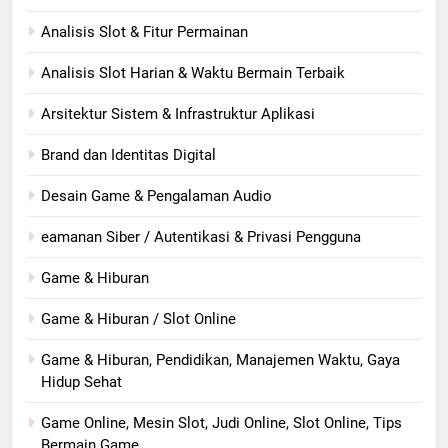
Analisis Slot & Fitur Permainan
Analisis Slot Harian & Waktu Bermain Terbaik
Arsitektur Sistem & Infrastruktur Aplikasi
Brand dan Identitas Digital
Desain Game & Pengalaman Audio
eamanan Siber / Autentikasi & Privasi Pengguna
Game & Hiburan
Game & Hiburan / Slot Online
Game & Hiburan, Pendidikan, Manajemen Waktu, Gaya
Hidup Sehat
Game Online, Mesin Slot, Judi Online, Slot Online, Tips
Bermain Game