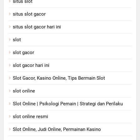
situs slot
situs slot gacor
situs slot gacor hari ini
slot
slot gacor
slot gacor hari ini
Slot Gacor, Kasino Online, Tips Bermain Slot
slot online
Slot Online | Psikologi Pemain | Strategi dan Perilaku
slot online resmi
Slot Online, Judi Online, Permainan Kasino