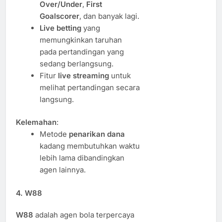
Over/Under
,
First
Goalscorer
, dan banyak lagi.
Live betting
yang
memungkinkan taruhan
pada pertandingan yang
sedang berlangsung.
Fitur
live streaming
untuk
melihat pertandingan secara
langsung.
Kelemahan
:
Metode
penarikan dana
kadang membutuhkan waktu
lebih lama dibandingkan
agen lainnya.
4.
W88
W88
adalah agen bola terpercaya