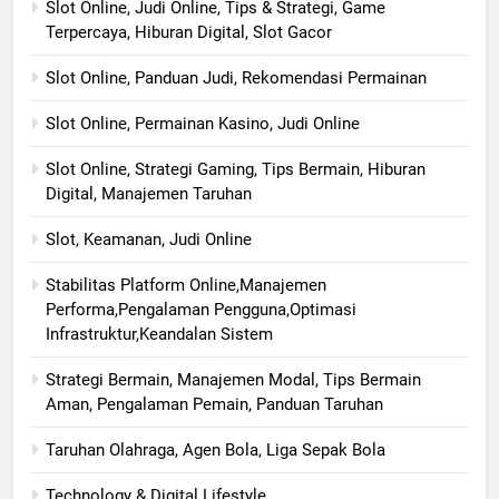
Slot Online, Judi Online, Tips & Strategi, Game
Terpercaya, Hiburan Digital, Slot Gacor
Slot Online, Panduan Judi, Rekomendasi Permainan
Slot Online, Permainan Kasino, Judi Online
Slot Online, Strategi Gaming, Tips Bermain, Hiburan
Digital, Manajemen Taruhan
Slot, Keamanan, Judi Online
Stabilitas Platform Online,Manajemen
Performa,Pengalaman Pengguna,Optimasi
Infrastruktur,Keandalan Sistem
Strategi Bermain, Manajemen Modal, Tips Bermain
Aman, Pengalaman Pemain, Panduan Taruhan
Taruhan Olahraga, Agen Bola, Liga Sepak Bola
Technology & Digital Lifestyle