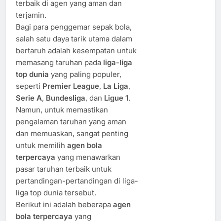
terbaik di agen yang aman dan
terjamin.
Bagi para penggemar sepak bola,
salah satu daya tarik utama dalam
bertaruh adalah kesempatan untuk
memasang taruhan pada
liga-liga
top dunia
yang paling populer,
seperti
Premier League
,
La Liga
,
Serie A
,
Bundesliga
, dan
Ligue 1
.
Namun, untuk memastikan
pengalaman taruhan yang aman
dan memuaskan, sangat penting
untuk memilih
agen bola
terpercaya
yang menawarkan
pasar taruhan terbaik untuk
pertandingan-pertandingan di liga-
liga top dunia tersebut.
Berikut ini adalah beberapa
agen
bola terpercaya
yang