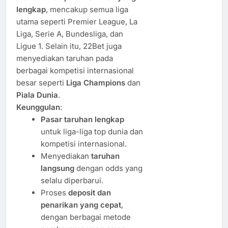
lengkap
, mencakup semua liga
utama seperti Premier League, La
Liga, Serie A, Bundesliga, dan
Ligue 1. Selain itu, 22Bet juga
menyediakan taruhan pada
berbagai kompetisi internasional
besar seperti
Liga Champions
dan
Piala Dunia
.
Keunggulan
:
Pasar taruhan lengkap
untuk liga-liga top dunia dan
kompetisi internasional.
Menyediakan
taruhan
langsung
dengan odds yang
selalu diperbarui.
Proses
deposit dan
penarikan yang cepat
,
dengan berbagai metode