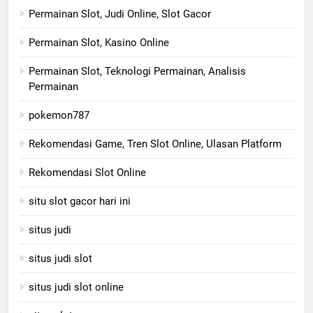
Permainan Slot, Judi Online, Slot Gacor
Permainan Slot, Kasino Online
Permainan Slot, Teknologi Permainan, Analisis
Permainan
pokemon787
Rekomendasi Game, Tren Slot Online, Ulasan Platform
Rekomendasi Slot Online
situ slot gacor hari ini
situs judi
situs judi slot
situs judi slot online