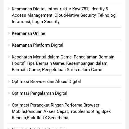
Keamanan Digital, Infrastruktur Kaya787, Identity &
Access Management, Cloud-Native Security, Teknologi
Informasi, Login Security
Keamanan Online
Keamanan Platform Digital
Kesehatan Mental dalam Game, Pengalaman Bermain
Positif, Tips Bermain Game, Keseimbangan dalam
Bermain Game, Pengelolaan Stres dalam Game
Optimasi Browser dan Akses Digital
Optimasi Pengalaman Digital
Optimasi Perangkat Ringan,Performa Browser
Mobile,Panduan Akses Cepat,Troubleshooting Spek
Rendah,Praktik UX Sederhana