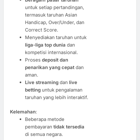
untuk setiap pertandingan,
termasuk taruhan Asian
Handicap, Over/Under, dan
Correct Score.
Menyediakan taruhan untuk
liga-liga top dunia
dan
kompetisi internasional.
Proses
deposit dan
penarikan yang cepat
dan
aman.
Live streaming
dan
live
betting
untuk pengalaman
taruhan yang lebih interaktif.
Kelemahan
:
Beberapa metode
pembayaran
tidak tersedia
di semua negara.