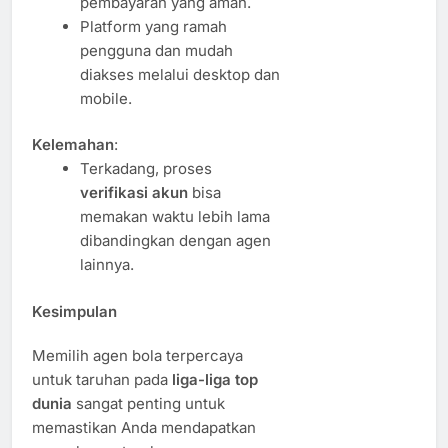
pembayaran yang aman.
Platform yang ramah
pengguna dan mudah
diakses melalui desktop dan
mobile.
Kelemahan
:
Terkadang, proses
verifikasi akun
bisa
memakan waktu lebih lama
dibandingkan dengan agen
lainnya.
Kesimpulan
Memilih agen bola terpercaya
untuk taruhan pada
liga-liga top
dunia
sangat penting untuk
memastikan Anda mendapatkan