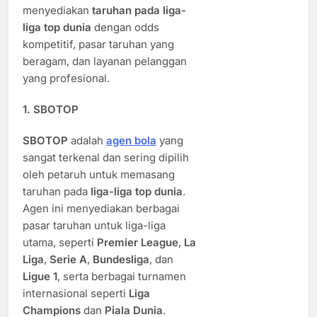
menyediakan
taruhan pada liga-
liga top dunia
dengan odds
kompetitif, pasar taruhan yang
beragam, dan layanan pelanggan
yang profesional.
1.
SBOTOP
SBOTOP
adalah
agen bola
yang
sangat terkenal dan sering dipilih
oleh petaruh untuk memasang
taruhan pada
liga-liga top dunia
.
Agen ini menyediakan berbagai
pasar taruhan untuk liga-liga
utama, seperti
Premier League
,
La
Liga
,
Serie A
,
Bundesliga
, dan
Ligue 1
, serta berbagai turnamen
internasional seperti
Liga
Champions
dan
Piala Dunia
.