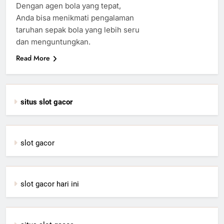
Dengan agen bola yang tepat,
Anda bisa menikmati pengalaman
taruhan sepak bola yang lebih seru
dan menguntungkan.
Read More
situs slot gacor
slot gacor
slot gacor hari ini