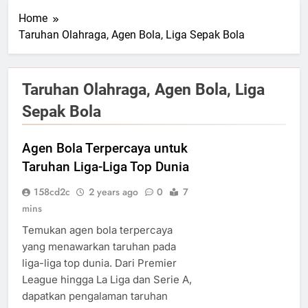
Home
Taruhan Olahraga, Agen Bola, Liga Sepak Bola
Taruhan Olahraga, Agen Bola, Liga
Sepak Bola
Agen Bola Terpercaya untuk
Taruhan Liga-Liga Top Dunia
158cd2c
2 years ago
0
7
mins
Temukan agen bola terpercaya
yang menawarkan taruhan pada
liga-liga top dunia. Dari Premier
League hingga La Liga dan Serie A,
dapatkan pengalaman taruhan