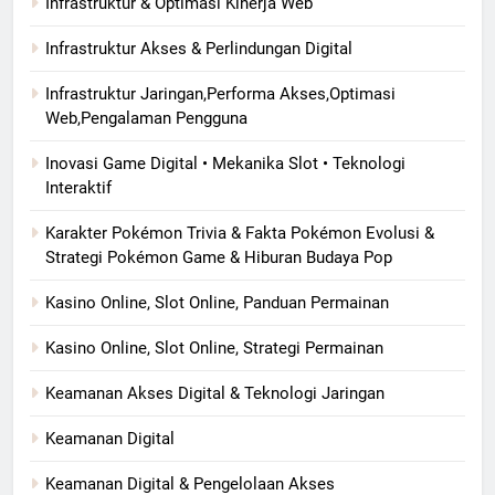
Infrastruktur & Optimasi Kinerja Web
Infrastruktur Akses & Perlindungan Digital
Infrastruktur Jaringan,Performa Akses,Optimasi
Web,Pengalaman Pengguna
Inovasi Game Digital • Mekanika Slot • Teknologi
Interaktif
Karakter Pokémon Trivia & Fakta Pokémon Evolusi &
Strategi Pokémon Game & Hiburan Budaya Pop
Kasino Online, Slot Online, Panduan Permainan
Kasino Online, Slot Online, Strategi Permainan
Keamanan Akses Digital & Teknologi Jaringan
Keamanan Digital
Keamanan Digital & Pengelolaan Akses