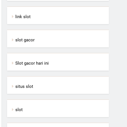
link slot
slot gacor
Slot gacor hari ini
situs slot
slot