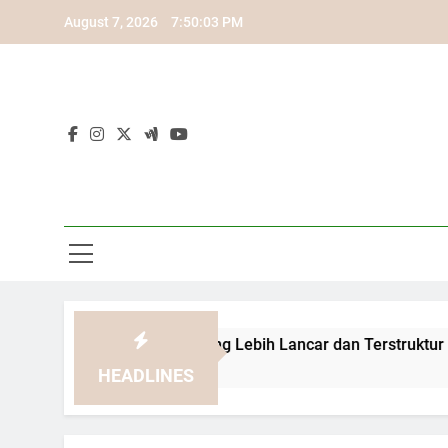
Skip
August 7, 2026
7:50:04 PM
to
content
Pou
Konversi 
laman Digital yang Lebih Lancar dan Terstruktur
Lebah
2 Month
HEADLINES