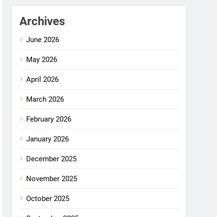
Archives
June 2026
May 2026
April 2026
March 2026
February 2026
January 2026
December 2025
November 2025
October 2025