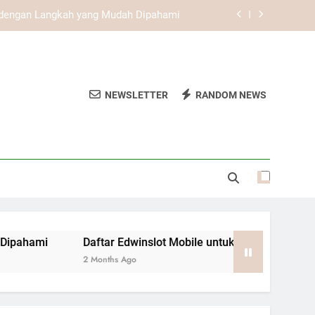
dengan Langkah yang Mudah Dipahami
 Lebih Fleksibel dan Mudah Digunakan
wser Terbaru agar Akses Lebih Stabil
NEWSLETTER
RANDOM NEWS
tal yang Lebih Lancar dan Terstruktur
dengan Langkah yang Mudah Dipahami
Pouce En Cm. Alat Konversi Untuk Kebutuhan Harian Anda.
 Lebih Fleksibel dan Mudah Digunakan
wser Terbaru agar Akses Lebih Stabil
Daftar Edwinslot Mobile untuk Akses Akun Lebih Fleksibe
2 Months Ago