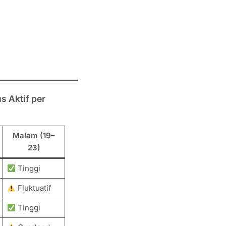
s Aktif per
Malam (19–
23)
Tinggi
Fluktuatif
Tinggi