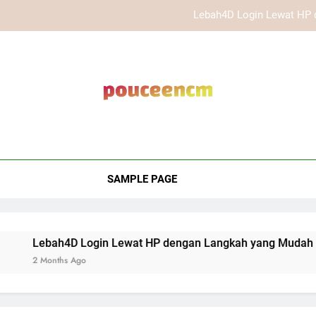
Lebah4D Login Lewat HP 
Daftar Edwinslot Mobile untuk Akses Akun
Cara Daftar Lebah4D Menggunakan Bro
EDWINSLOT Link Alternatif untuk Pengalaman Digi
ce En Cm
Lebah4D Login Lewat HP 
Ukuran Inci Ke Cm Dan Sebaliknya Dengan Cepat Dan Mudah Di 
Daftar Edwinslot Mobile untuk Akses Akun
SAMPLE PAGE
Cara Daftar Lebah4D Menggunakan Bro
4D Login Lewat HP dengan Langkah yang Mudah Dipahami
s Ago