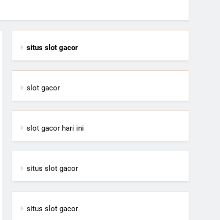
situs slot gacor
slot gacor
slot gacor hari ini
situs slot gacor
situs slot gacor