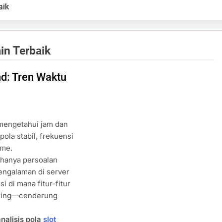
aik
in Terbaik
nd: Tren Waktu
 mengetahui jam dan
ola stabil, frekuensi
ime.
 hanya persoalan
engalaman di server
i di mana fitur-fitur
sering—cenderung
analisis pola
slot