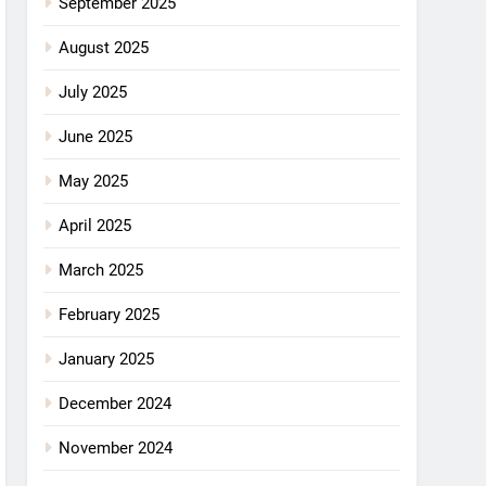
September 2025
August 2025
July 2025
June 2025
May 2025
April 2025
March 2025
February 2025
January 2025
December 2024
November 2024