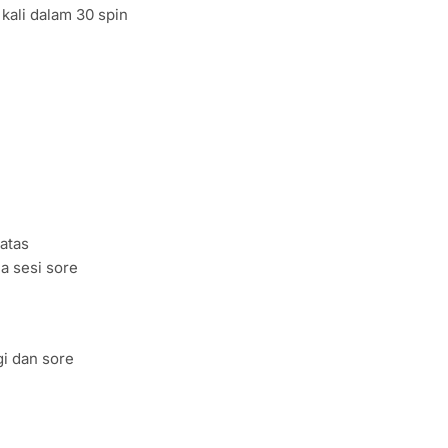
ali dalam 30 spin
 atas
a sesi sore
gi dan sore