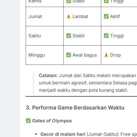
Kamis
Stabil
Tinggi
Jumat
Lambat
Aktif
Sabtu
Stabil
Tinggi
Minggu
Awal bagus
Drop
Catatan:
Jumat dan Sabtu malam merupakan w
untuk bermain agresif, sementara Selasa pag
menjadi waktu dengan pola kurang stabil.
3. Performa Game Berdasarkan Waktu
Gates of Olympus
Gacor di malam hari
(Jumat–Sabtu): Free spi