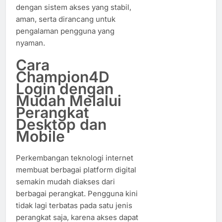
dengan sistem akses yang stabil,
aman, serta dirancang untuk
pengalaman pengguna yang
nyaman.
Cara
Champion4D
Login dengan
Mudah Melalui
Perangkat
Desktop dan
Mobile
Perkembangan teknologi internet
membuat berbagai platform digital
semakin mudah diakses dari
berbagai perangkat. Pengguna kini
tidak lagi terbatas pada satu jenis
perangkat saja, karena akses dapat