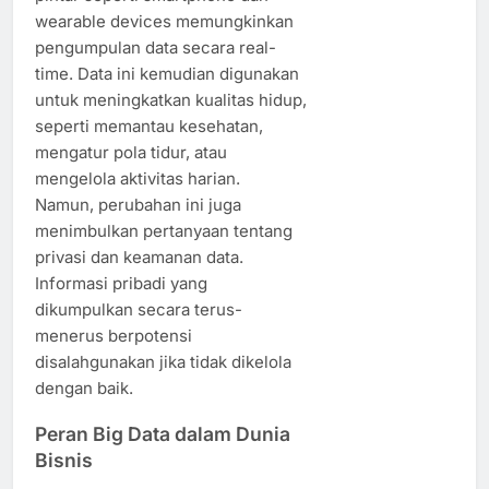
wearable devices memungkinkan
pengumpulan data secara real-
time. Data ini kemudian digunakan
untuk meningkatkan kualitas hidup,
seperti memantau kesehatan,
mengatur pola tidur, atau
mengelola aktivitas harian.
Namun, perubahan ini juga
menimbulkan pertanyaan tentang
privasi dan keamanan data.
Informasi pribadi yang
dikumpulkan secara terus-
menerus berpotensi
disalahgunakan jika tidak dikelola
dengan baik.
Peran Big Data dalam Dunia
Bisnis