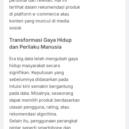
personal dan relevan. Hal ini
terlihat dalam rekomendasi produk
di platform e-commerce atau
konten yang muncul di media
sosial.
Transformasi Gaya Hidup
dan Perilaku Manusia
Era big data telah mengubah gaya
hidup masyarakat secara
signifikan. Keputusan yang
sebelumnya didasarkan pada
intuisi kini semakin bergantung
pada data. Misalnya, seseorang
dapat memilih produk berdasarkan
ulasan pengguna, rating, atau
rekomendasi algoritma.
Selain itu, penggunaan perangkat
pintar seperti smartphone dan