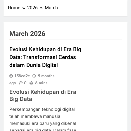
Home
2026
March
March 2026
Evolusi Kehidupan di Era Big
Data: Transformasi Cerdas
dalam Dunia Digital
158cd2c
5 months
ago
0
6 mins
Evolusi Kehidupan di Era
Big Data
Perkembangan teknologi digital
telah membawa manusia
memasuki era baru yang dikenal
sebagai era big data. Dalam fase