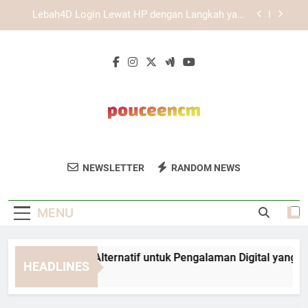
Skip
Daftar Edwinslot Mobile untuk Akses Akun Lebih
to
Fleksibel dan Mudah Digunakan
content
Cara Daftar Lebah4D Menggunakan Browser
Terbaru agar Akses Lebih Stabil
EDWINSLOT Link Alternatif untuk Pengalaman
Digital yang Lebih Lancar dan Terstruktur
Lebah4D Login Lewat HP dengan Langkah yang
Mudah Dipahami
Daftar Edwinslot Mobile untuk Akses Akun Lebih
Fleksibel dan Mudah Digunakan
Pouce En Cm
Konversi Ukuran Inci Ke Cm Dan Sebaliknya
Cara Daftar Lebah4D Menggunakan Browser
NEWSLETTER
RANDOM NEWS
Terbaru agar Akses Lebih Stabil
Dengan Cepat Dan Mudah Di Pouce En Cm.
Alat Konversi Untuk Kebutuhan Harian
MENU
Anda.
WINSLOT Link Alternatif untuk Pengalaman Digital yang Lebih
HEADLINES
Month Ago