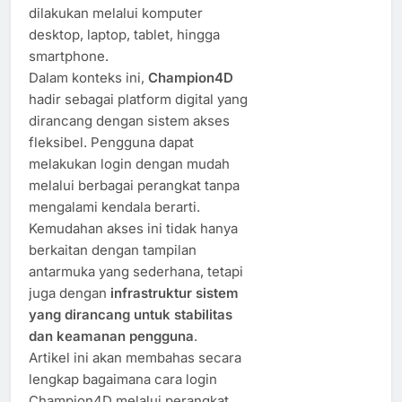
dilakukan melalui komputer
desktop, laptop, tablet, hingga
smartphone.
Dalam konteks ini,
Champion4D
hadir sebagai platform digital yang
dirancang dengan sistem akses
fleksibel. Pengguna dapat
melakukan login dengan mudah
melalui berbagai perangkat tanpa
mengalami kendala berarti.
Kemudahan akses ini tidak hanya
berkaitan dengan tampilan
antarmuka yang sederhana, tetapi
juga dengan
infrastruktur sistem
yang dirancang untuk stabilitas
dan keamanan pengguna
.
Artikel ini akan membahas secara
lengkap bagaimana cara login
Champion4D melalui perangkat