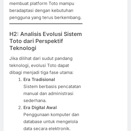
membuat platform Toto mampu
beradaptasi dengan kebutuhan
pengguna yang terus berkembang.
H2: Analisis Evolusi Sistem
Toto dari Perspektif
Teknologi
Jika dilihat dari sudut pandang
teknologi, evolusi Toto dapat
dibagi menjadi tiga fase utama:
Era Tradisional
Sistem berbasis pencatatan
manual dan administrasi
sederhana.
Era Digital Awal
Penggunaan komputer dan
database untuk mengelola
data secara elektronik.