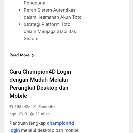
Pengguna
Peran Sistem Autentikasi
dalam Keamanan Akun Toto
Strategi Platform Toto
dalam Menjaga Stabilitas
Sistem
Read More
Cara Champion4D Login
dengan Mudah Melalui
Perangkat Desktop dan
Mobile
158cd2c
5 months
ago
0
11 mins
Panduan lengkap
champion4d
login
melalui desktop dan mobile