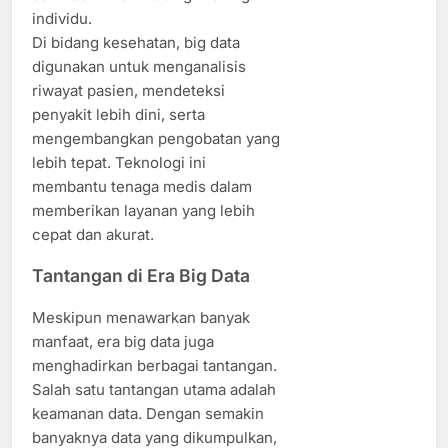
individu.
Di bidang kesehatan, big data
digunakan untuk menganalisis
riwayat pasien, mendeteksi
penyakit lebih dini, serta
mengembangkan pengobatan yang
lebih tepat. Teknologi ini
membantu tenaga medis dalam
memberikan layanan yang lebih
cepat dan akurat.
Tantangan di Era Big Data
Meskipun menawarkan banyak
manfaat, era big data juga
menghadirkan berbagai tantangan.
Salah satu tantangan utama adalah
keamanan data. Dengan semakin
banyaknya data yang dikumpulkan,