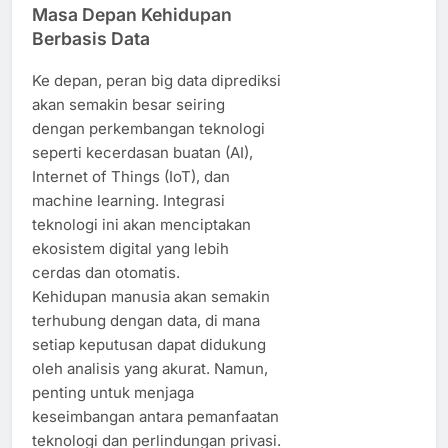
Masa Depan Kehidupan
Berbasis Data
Ke depan, peran big data diprediksi
akan semakin besar seiring
dengan perkembangan teknologi
seperti kecerdasan buatan (AI),
Internet of Things (IoT), dan
machine learning. Integrasi
teknologi ini akan menciptakan
ekosistem digital yang lebih
cerdas dan otomatis.
Kehidupan manusia akan semakin
terhubung dengan data, di mana
setiap keputusan dapat didukung
oleh analisis yang akurat. Namun,
penting untuk menjaga
keseimbangan antara pemanfaatan
teknologi dan perlindungan privasi.