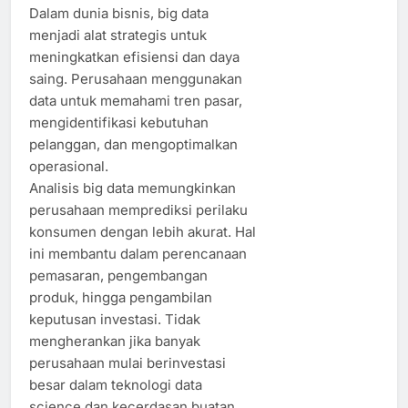
Dalam dunia bisnis, big data
menjadi alat strategis untuk
meningkatkan efisiensi dan daya
saing. Perusahaan menggunakan
data untuk memahami tren pasar,
mengidentifikasi kebutuhan
pelanggan, dan mengoptimalkan
operasional.
Analisis big data memungkinkan
perusahaan memprediksi perilaku
konsumen dengan lebih akurat. Hal
ini membantu dalam perencanaan
pemasaran, pengembangan
produk, hingga pengambilan
keputusan investasi. Tidak
mengherankan jika banyak
perusahaan mulai berinvestasi
besar dalam teknologi data
science dan kecerdasan buatan.