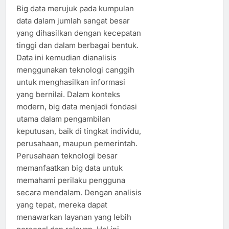
Big data merujuk pada kumpulan
data dalam jumlah sangat besar
yang dihasilkan dengan kecepatan
tinggi dan dalam berbagai bentuk.
Data ini kemudian dianalisis
menggunakan teknologi canggih
untuk menghasilkan informasi
yang bernilai. Dalam konteks
modern, big data menjadi fondasi
utama dalam pengambilan
keputusan, baik di tingkat individu,
perusahaan, maupun pemerintah.
Perusahaan teknologi besar
memanfaatkan big data untuk
memahami perilaku pengguna
secara mendalam. Dengan analisis
yang tepat, mereka dapat
menawarkan layanan yang lebih