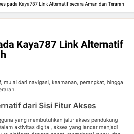
ses pada Kaya787 Link Alternatif secara Aman dan Terarah
ada Kaya787 Link Alternatif
ah
if, mulai dari navigasi, keamanan, perangkat, hingga
erarah.
atif dari Sisi Fitur Akses
pengguna yang membutuhkan jalur akses pendukung
alam aktivitas digital, akses yang lancar menjadi