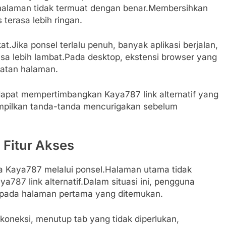
alaman tidak termuat dengan benar.Membersihkan
terasa lebih ringan.
Jika ponsel terlalu penuh, banyak aplikasi berjalan,
asa lebih lambat.Pada desktop, ekstensi browser yang
atan halaman.
dapat mempertimbangkan Kaya787 link alternatif yang
ampilkan tanda-tanda mencurigakan sebelum
 Fitur Akses
Kaya787 melalui ponsel.Halaman utama tidak
787 link alternatif.Dalam situasi ini, pengguna
 pada halaman pertama yang ditemukan.
oneksi, menutup tab yang tidak diperlukan,