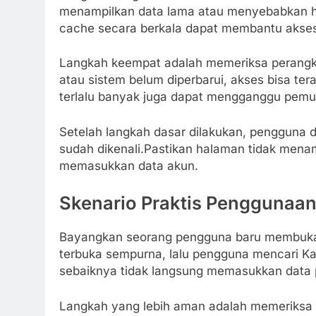
menampilkan data lama atau menyebabkan h
cache secara berkala dapat membantu akses 
Langkah keempat adalah memeriksa perangkat.
atau sistem belum diperbarui, akses bisa ter
terlalu banyak juga dapat mengganggu pemu
Setelah langkah dasar dilakukan, pengguna 
sudah dikenali.Pastikan halaman tidak men
memasukkan data akun.
Skenario Praktis Penggunaan
Bayangkan seorang pengguna baru membuka 
terbuka sempurna, lalu pengguna mencari Kaya
sebaiknya tidak langsung memasukkan data
Langkah yang lebih aman adalah memeriksa k