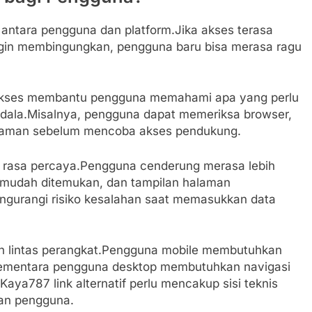
 antara pengguna dan platform.Jika akses terasa
 login membingungkan, pengguna baru bisa merasa ragu
ur akses membantu pengguna memahami apa yang perlu
ndala.Misalnya, pengguna dapat memeriksa browser,
halaman sebelum mencoba akses pendukung.
 rasa percaya.Pengguna cenderung merasa lebih
bol mudah ditemukan, dan tampilan halaman
engurangi risiko kesalahan saat memasukkan data
an lintas perangkat.Pengguna mobile membutuhkan
, sementara pengguna desktop membutuhkan navigasi
Kaya787 link alternatif perlu mencakup sisi teknis
an pengguna.