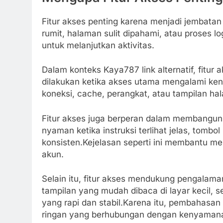
Fitur akses penting karena menjadi jembatan
rumit, halaman sulit dipahami, atau proses
untuk melanjutkan aktivitas.
Dalam konteks Kaya787 link alternatif, fit
dilakukan ketika akses utama mengalami ke
koneksi, cache, perangkat, atau tampilan 
Fitur akses juga berperan dalam membangun
nyaman ketika instruksi terlihat jelas, tom
konsisten.Kejelasan seperti ini membantu m
akun.
Selain itu, fitur akses mendukung pengalam
tampilan yang mudah dibaca di layar kecil
yang rapi dan stabil.Karena itu, pembahasan 
ringan yang berhubungan dengan kenyaman