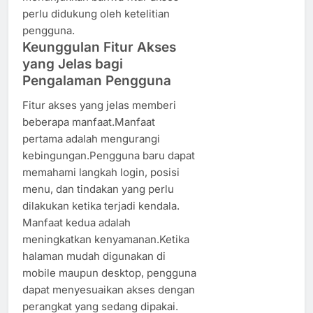
perlu didukung oleh ketelitian
pengguna.
Keunggulan Fitur Akses
yang Jelas bagi
Pengalaman Pengguna
Fitur akses yang jelas memberi
beberapa manfaat.Manfaat
pertama adalah mengurangi
kebingungan.Pengguna baru dapat
memahami langkah login, posisi
menu, dan tindakan yang perlu
dilakukan ketika terjadi kendala.
Manfaat kedua adalah
meningkatkan kenyamanan.Ketika
halaman mudah digunakan di
mobile maupun desktop, pengguna
dapat menyesuaikan akses dengan
perangkat yang sedang dipakai.