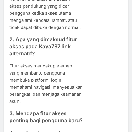
akses pendukung yang dicari
pengguna ketika akses utama
mengalami kendala, lambat, atau
tidak dapat dibuka dengan normal.
2. Apa yang dimaksud fitur
akses pada Kaya787 link
alternatif?
Fitur akses mencakup elemen
yang membantu pengguna
membuka platform, login,
memahami navigasi, menyesuaikan
perangkat, dan menjaga keamanan
akun.
3. Mengapa fitur akses
penting bagi pengguna baru?