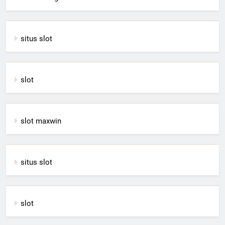
situs slot
slot
slot maxwin
situs slot
slot