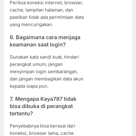
Periksa koneksi internet, browser,
cache, tampilan halaman, dan
pastikan tidak ada permintaan data
yang mencurigakan.
6. Bagaimana cara menjaga
keamanan saat login?
Gunakan kata sandi kuat, hindari
perangkat umum, jangan
menyimpan login sembarangan,
dan jangan membagikan data akun
kepada siapa pun.
7. Mengapa Kaya787 tidak
bisa dibuka di perangkat
tertentu?
Penyebabnya bisa berasal dari
koneksi, browser lama, cache