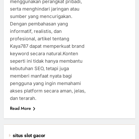
menggunakan perangkat pribadi,
serta menghindari jaringan atau
sumber yang mencurigakan.
Dengan pembahasan yang
informatif, realistis, dan
profesional, artikel tentang
Kaya787 dapat memperkuat brand
keyword secara natural.Konten
seperti ini tidak hanya membantu
kebutuhan SEO, tetapi juga
memberi manfaat nyata bagi
pengguna yang ingin memahami
akses platform secara aman, jelas,
dan terarah.
Read More
situs slot gacor