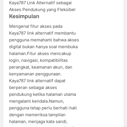
Kaya787 Link Alternatif sebagai
Akses Pendukung yang Fleksibel
Kesimpulan
Mengenal fitur akses pada
Kaya787 link alternatif membantu
pengguna memahami bahwa akses
digital bukan hanya soal membuka
halaman.Fitur akses mencakup
login, navigasi, kompatibilitas
perangkat, keamanan akun, dan
kenyamanan penggunaan.
Kaya787 link alternatif dapat
berperan sebagai akses
pendukung ketika halaman utama
mengalami kendala.Namun,
pengguna tetap perlu berhati-hati
dengan memeriksa tampilan
halaman, menjaga kata sandi,