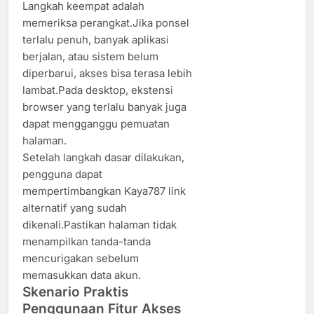
Langkah keempat adalah
memeriksa perangkat.Jika ponsel
terlalu penuh, banyak aplikasi
berjalan, atau sistem belum
diperbarui, akses bisa terasa lebih
lambat.Pada desktop, ekstensi
browser yang terlalu banyak juga
dapat mengganggu pemuatan
halaman.
Setelah langkah dasar dilakukan,
pengguna dapat
mempertimbangkan Kaya787 link
alternatif yang sudah
dikenali.Pastikan halaman tidak
menampilkan tanda-tanda
mencurigakan sebelum
memasukkan data akun.
Skenario Praktis
Penggunaan Fitur Akses