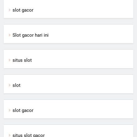
slot gacor
Slot gacor hari ini
situs slot
slot
slot gacor
situs slot gacor