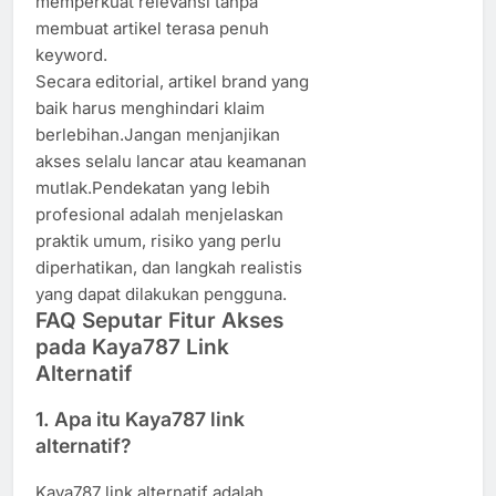
memperkuat relevansi tanpa
membuat artikel terasa penuh
keyword.
Secara editorial, artikel brand yang
baik harus menghindari klaim
berlebihan.Jangan menjanjikan
akses selalu lancar atau keamanan
mutlak.Pendekatan yang lebih
profesional adalah menjelaskan
praktik umum, risiko yang perlu
diperhatikan, dan langkah realistis
yang dapat dilakukan pengguna.
FAQ Seputar Fitur Akses
pada Kaya787 Link
Alternatif
1. Apa itu Kaya787 link
alternatif?
Kaya787 link alternatif adalah