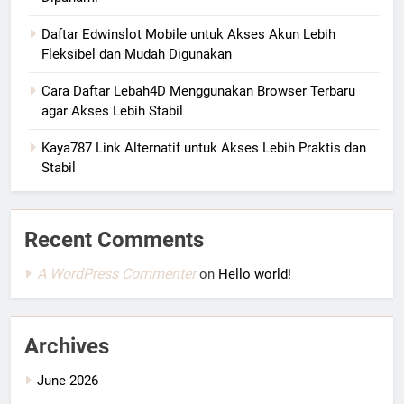
Daftar Edwinslot Mobile untuk Akses Akun Lebih
Fleksibel dan Mudah Digunakan
Cara Daftar Lebah4D Menggunakan Browser Terbaru
agar Akses Lebih Stabil
Kaya787 Link Alternatif untuk Akses Lebih Praktis dan
Stabil
Recent Comments
A WordPress Commenter
on
Hello world!
Archives
June 2026