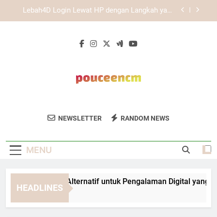
Skip
Daftar Edwinslot Mobile untuk Akses Akun Lebih
to
Fleksibel dan Mudah Digunakan
content
Cara Daftar Lebah4D Menggunakan Browser
Terbaru agar Akses Lebih Stabil
EDWINSLOT Link Alternatif untuk Pengalaman
Digital yang Lebih Lancar dan Terstruktur
Lebah4D Login Lewat HP dengan Langkah yang
Mudah Dipahami
Daftar Edwinslot Mobile untuk Akses Akun Lebih
Fleksibel dan Mudah Digunakan
Pouce En Cm
Konversi Ukuran Inci Ke Cm Dan Sebaliknya
Cara Daftar Lebah4D Menggunakan Browser
NEWSLETTER
RANDOM NEWS
Terbaru agar Akses Lebih Stabil
Dengan Cepat Dan Mudah Di Pouce En Cm.
Alat Konversi Untuk Kebutuhan Harian
MENU
Anda.
WINSLOT Link Alternatif untuk Pengalaman Digital yang Lebih
HEADLINES
Month Ago