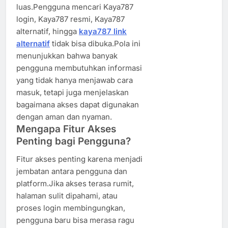
luas.Pengguna mencari Kaya787
login, Kaya787 resmi, Kaya787
alternatif, hingga
kaya787 link
alternatif
tidak bisa dibuka.Pola ini
menunjukkan bahwa banyak
pengguna membutuhkan informasi
yang tidak hanya menjawab cara
masuk, tetapi juga menjelaskan
bagaimana akses dapat digunakan
dengan aman dan nyaman.
Mengapa Fitur Akses
Penting bagi Pengguna?
Fitur akses penting karena menjadi
jembatan antara pengguna dan
platform.Jika akses terasa rumit,
halaman sulit dipahami, atau
proses login membingungkan,
pengguna baru bisa merasa ragu