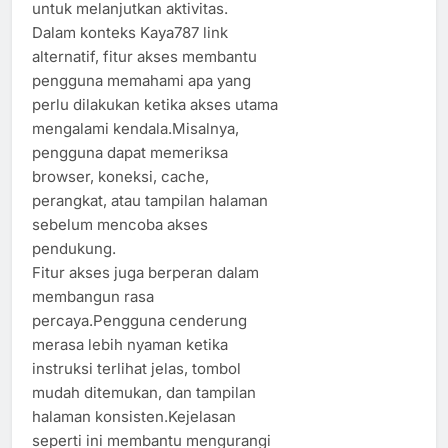
untuk melanjutkan aktivitas.
Dalam konteks Kaya787 link
alternatif, fitur akses membantu
pengguna memahami apa yang
perlu dilakukan ketika akses utama
mengalami kendala.Misalnya,
pengguna dapat memeriksa
browser, koneksi, cache,
perangkat, atau tampilan halaman
sebelum mencoba akses
pendukung.
Fitur akses juga berperan dalam
membangun rasa
percaya.Pengguna cenderung
merasa lebih nyaman ketika
instruksi terlihat jelas, tombol
mudah ditemukan, dan tampilan
halaman konsisten.Kejelasan
seperti ini membantu mengurangi