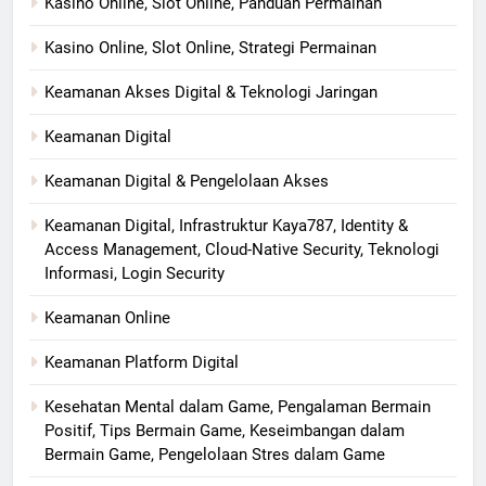
Kasino Online, Slot Online, Panduan Permainan
Kasino Online, Slot Online, Strategi Permainan
Keamanan Akses Digital & Teknologi Jaringan
Keamanan Digital
Keamanan Digital & Pengelolaan Akses
Keamanan Digital, Infrastruktur Kaya787, Identity &
Access Management, Cloud-Native Security, Teknologi
Informasi, Login Security
Keamanan Online
Keamanan Platform Digital
Kesehatan Mental dalam Game, Pengalaman Bermain
Positif, Tips Bermain Game, Keseimbangan dalam
Bermain Game, Pengelolaan Stres dalam Game