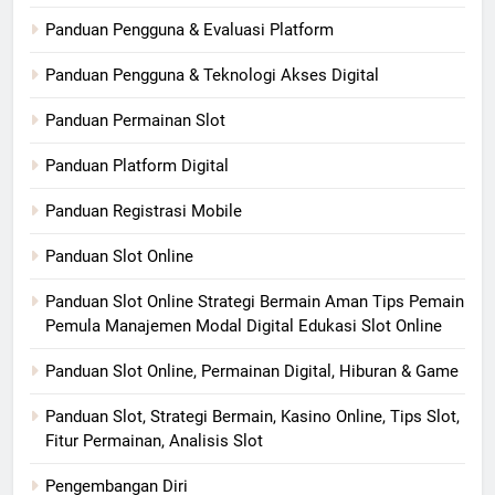
Panduan Pengguna & Evaluasi Platform
Panduan Pengguna & Teknologi Akses Digital
Panduan Permainan Slot
Panduan Platform Digital
Panduan Registrasi Mobile
Panduan Slot Online
Panduan Slot Online Strategi Bermain Aman Tips Pemain
Pemula Manajemen Modal Digital Edukasi Slot Online
Panduan Slot Online, Permainan Digital, Hiburan & Game
Panduan Slot, Strategi Bermain, Kasino Online, Tips Slot,
Fitur Permainan, Analisis Slot
Pengembangan Diri