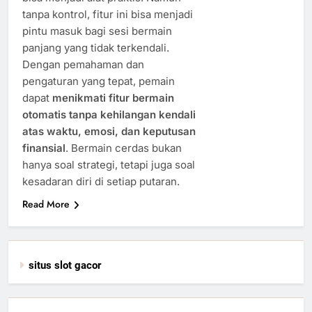
tanpa kontrol, fitur ini bisa menjadi
pintu masuk bagi sesi bermain
panjang yang tidak terkendali.
Dengan pemahaman dan
pengaturan yang tepat, pemain
dapat
menikmati fitur bermain
otomatis tanpa kehilangan kendali
atas waktu, emosi, dan keputusan
finansial
. Bermain cerdas bukan
hanya soal strategi, tetapi juga soal
kesadaran diri di setiap putaran.
Read More
situs slot gacor