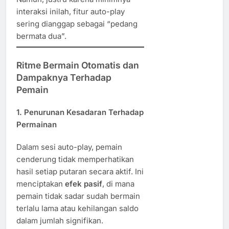
interaksi inilah, fitur auto-play
sering dianggap sebagai “pedang
bermata dua”.
Ritme Bermain Otomatis dan
Dampaknya Terhadap
Pemain
1.
Penurunan Kesadaran Terhadap
Permainan
Dalam sesi auto-play, pemain
cenderung tidak memperhatikan
hasil setiap putaran secara aktif. Ini
menciptakan
efek pasif
, di mana
pemain tidak sadar sudah bermain
terlalu lama atau kehilangan saldo
dalam jumlah signifikan.