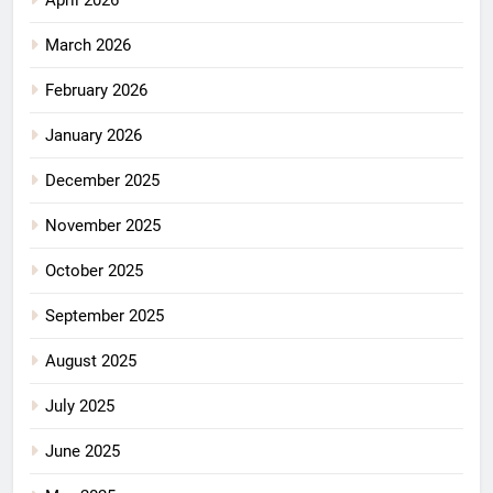
March 2026
February 2026
January 2026
December 2025
November 2025
October 2025
September 2025
August 2025
July 2025
June 2025