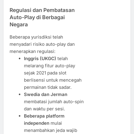
Regulasi dan Pembatasan
Auto-Play di Berbagai
Negara
Beberapa yurisdiksi telah
menyadari risiko auto-play dan
menerapkan regulasi:
Inggris (UKGC)
telah
melarang fitur auto-play
sejak 2021 pada slot
berlisensi untuk mencegah
permainan tidak sadar.
Swedia dan Jerman
membatasi jumlah auto-spin
dan waktu per sesi.
Beberapa platform
independen
mulai
menambahkan jeda wajib