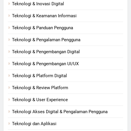
Teknologi & Inovasi Digital
Teknologi & Keamanan Informasi
Teknologi & Panduan Pengguna
Teknologi & Pengalaman Pengguna
Teknologi & Pengembangan Digital
Teknologi & Pengembangan UI/UX
Teknologi & Platform Digital
Teknologi & Review Platform
Teknologi & User Experience
Teknologi Akses Digital & Pengalaman Pengguna
Teknologi dan Aplikasi