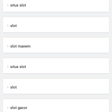
situs slot
slot
slot maxwin
situs slot
slot
slot gacor