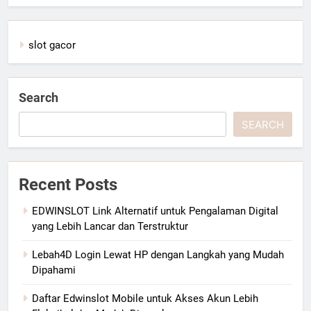
slot gacor
Search
SEARCH
Recent Posts
EDWINSLOT Link Alternatif untuk Pengalaman Digital
yang Lebih Lancar dan Terstruktur
Lebah4D Login Lewat HP dengan Langkah yang Mudah
Dipahami
Daftar Edwinslot Mobile untuk Akses Akun Lebih