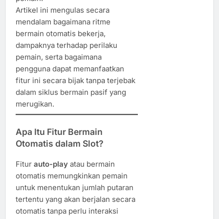
Artikel ini mengulas secara
mendalam bagaimana ritme
bermain otomatis bekerja,
dampaknya terhadap perilaku
pemain, serta bagaimana
pengguna dapat memanfaatkan
fitur ini secara bijak tanpa terjebak
dalam siklus bermain pasif yang
merugikan.
Apa Itu Fitur Bermain
Otomatis dalam Slot?
Fitur
auto-play
atau bermain
otomatis memungkinkan pemain
untuk menentukan jumlah putaran
tertentu yang akan berjalan secara
otomatis tanpa perlu interaksi