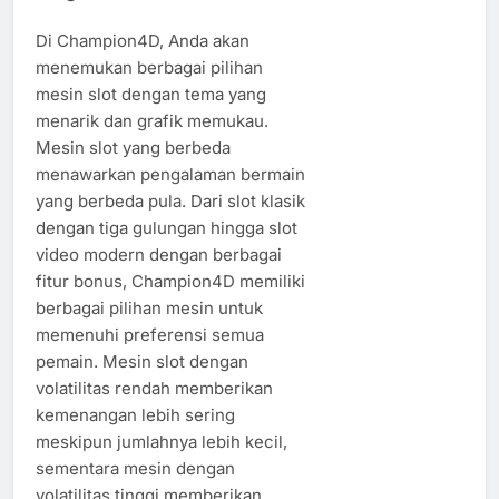
Di Champion4D, Anda akan
menemukan berbagai pilihan
mesin slot dengan tema yang
menarik dan grafik memukau.
Mesin slot yang berbeda
menawarkan pengalaman bermain
yang berbeda pula. Dari slot klasik
dengan tiga gulungan hingga slot
video modern dengan berbagai
fitur bonus, Champion4D memiliki
berbagai pilihan mesin untuk
memenuhi preferensi semua
pemain. Mesin slot dengan
volatilitas rendah memberikan
kemenangan lebih sering
meskipun jumlahnya lebih kecil,
sementara mesin dengan
volatilitas tinggi memberikan