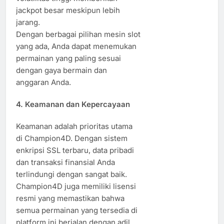
jackpot besar meskipun lebih
jarang.
Dengan berbagai pilihan mesin slot
yang ada, Anda dapat menemukan
permainan yang paling sesuai
dengan gaya bermain dan
anggaran Anda.
4.
Keamanan dan Kepercayaan
Keamanan adalah prioritas utama
di Champion4D. Dengan sistem
enkripsi SSL terbaru, data pribadi
dan transaksi finansial Anda
terlindungi dengan sangat baik.
Champion4D juga memiliki lisensi
resmi yang memastikan bahwa
semua permainan yang tersedia di
platform ini berjalan dengan adil