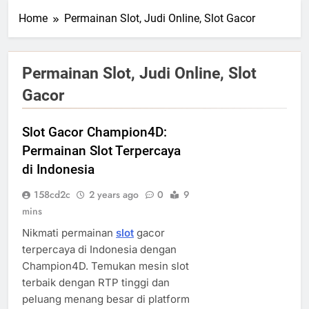
Home
Permainan Slot, Judi Online, Slot Gacor
Permainan Slot, Judi Online, Slot
Gacor
Slot Gacor Champion4D:
Permainan Slot Terpercaya
di Indonesia
158cd2c
2 years ago
0
9
mins
Nikmati permainan
slot
gacor
terpercaya di Indonesia dengan
Champion4D. Temukan mesin slot
terbaik dengan RTP tinggi dan
peluang menang besar di platform