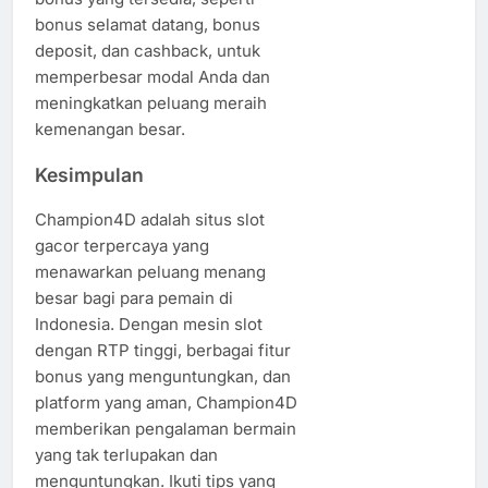
bonus selamat datang, bonus
deposit, dan cashback, untuk
memperbesar modal Anda dan
meningkatkan peluang meraih
kemenangan besar.
Kesimpulan
Champion4D adalah situs slot
gacor terpercaya yang
menawarkan peluang menang
besar bagi para pemain di
Indonesia. Dengan mesin slot
dengan RTP tinggi, berbagai fitur
bonus yang menguntungkan, dan
platform yang aman, Champion4D
memberikan pengalaman bermain
yang tak terlupakan dan
menguntungkan. Ikuti tips yang