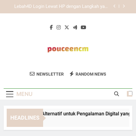
Skip
Daftar Edwinslot Mobile untuk Akses Akun Lebih
to
Fleksibel dan Mudah Digunakan
content
Cara Daftar Lebah4D Menggunakan Browser
Terbaru agar Akses Lebih Stabil
EDWINSLOT Link Alternatif untuk Pengalaman
Digital yang Lebih Lancar dan Terstruktur
Lebah4D Login Lewat HP dengan Langkah yang
Mudah Dipahami
Daftar Edwinslot Mobile untuk Akses Akun Lebih
Fleksibel dan Mudah Digunakan
Pouce En Cm
Konversi Ukuran Inci Ke Cm Dan Sebaliknya
Cara Daftar Lebah4D Menggunakan Browser
NEWSLETTER
RANDOM NEWS
Terbaru agar Akses Lebih Stabil
Dengan Cepat Dan Mudah Di Pouce En Cm.
Alat Konversi Untuk Kebutuhan Harian
MENU
Anda.
WINSLOT Link Alternatif untuk Pengalaman Digital yang Lebih
HEADLINES
Month Ago