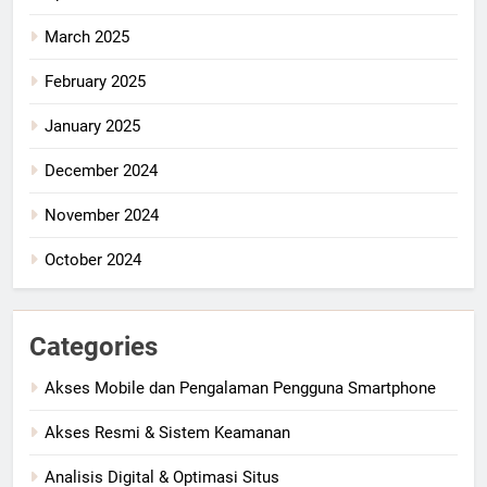
March 2025
February 2025
January 2025
December 2024
November 2024
October 2024
Categories
Akses Mobile dan Pengalaman Pengguna Smartphone
Akses Resmi & Sistem Keamanan
Analisis Digital & Optimasi Situs