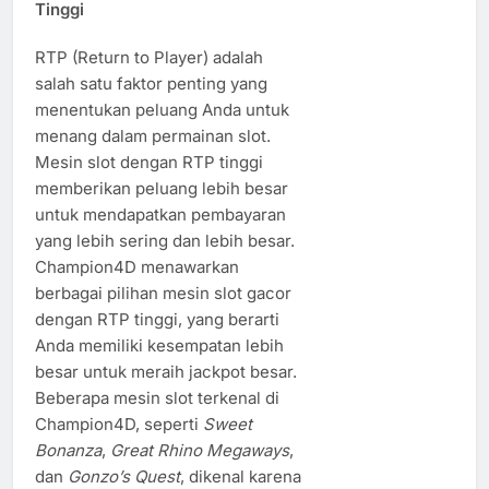
Tinggi
RTP (Return to Player) adalah
salah satu faktor penting yang
menentukan peluang Anda untuk
menang dalam permainan slot.
Mesin slot dengan RTP tinggi
memberikan peluang lebih besar
untuk mendapatkan pembayaran
yang lebih sering dan lebih besar.
Champion4D menawarkan
berbagai pilihan mesin slot gacor
dengan RTP tinggi, yang berarti
Anda memiliki kesempatan lebih
besar untuk meraih jackpot besar.
Beberapa mesin slot terkenal di
Champion4D, seperti
Sweet
Bonanza
,
Great Rhino Megaways
,
dan
Gonzo’s Quest
, dikenal karena