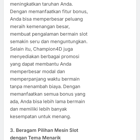
meningkatkan taruhan Anda.
Dengan memanfaatkan fitur bonus,
Anda bisa memperbesar peluang
meraih kemenangan besar,
membuat pengalaman bermain slot
semakin seru dan menguntungkan.
Selain itu, Champion4D juga
menyediakan berbagai promosi
yang dapat membantu Anda
memperbesar modal dan
memperpanjang waktu bermain
tanpa menambah biaya. Dengan
memanfaatkan semua bonus yang
ada, Anda bisa lebih lama bermain
dan memiliki lebih banyak
kesempatan untuk menang.
3.
Beragam Pilihan Mesin Slot
dengan Tema Menarik