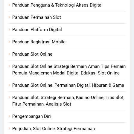
Panduan Pengguna & Teknologi Akses Digital
Panduan Permainan Slot
Panduan Platform Digital
Panduan Registrasi Mobile
Panduan Slot Online
Panduan Slot Online Strategi Bermain Aman Tips Pemain
Pemula Manajemen Modal Digital Edukasi Slot Online
Panduan Slot Online, Permainan Digital, Hiburan & Game
Panduan Slot, Strategi Bermain, Kasino Online, Tips Slot,
Fitur Permainan, Analisis Slot
Pengembangan Diri
Perjudian, Slot Online, Strategi Permainan