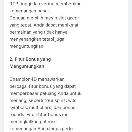
RTP tinggi dan sering memberikan
kemenangan besar.
Dengan memilih mesin slot gacor
yang tepat, Anda dapat menikmati
permainan yang tidak hanya
menyenangkan tetapi juga
menguntungkan.
2.
Fitur Bonus yang
Menguntungkan
Champion4D menawarkan
berbagai fitur bonus yang dapat
memperbesar peluang Anda untuk
menang, seperti free spins, wild
symbols, multipliers, dan bonus
rounds. Fitur-fitur bonus ini
meningkatkan potensi
kemenangan Anda tanpa perlu