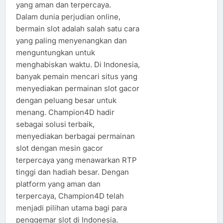
yang aman dan terpercaya.
Dalam dunia perjudian online,
bermain slot adalah salah satu cara
yang paling menyenangkan dan
menguntungkan untuk
menghabiskan waktu. Di Indonesia,
banyak pemain mencari situs yang
menyediakan permainan slot gacor
dengan peluang besar untuk
menang. Champion4D hadir
sebagai solusi terbaik,
menyediakan berbagai permainan
slot dengan mesin gacor
terpercaya yang menawarkan RTP
tinggi dan hadiah besar. Dengan
platform yang aman dan
terpercaya, Champion4D telah
menjadi pilihan utama bagi para
penggemar slot di Indonesia.