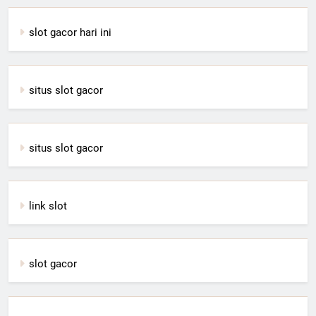
slot gacor hari ini
situs slot gacor
situs slot gacor
link slot
slot gacor