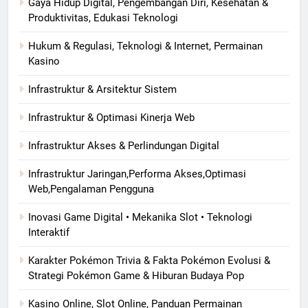
Gaya Hidup Digital, Pengembangan Diri, Kesehatan &
Produktivitas, Edukasi Teknologi
Hukum & Regulasi, Teknologi & Internet, Permainan
Kasino
Infrastruktur & Arsitektur Sistem
Infrastruktur & Optimasi Kinerja Web
Infrastruktur Akses & Perlindungan Digital
Infrastruktur Jaringan,Performa Akses,Optimasi
Web,Pengalaman Pengguna
Inovasi Game Digital • Mekanika Slot • Teknologi
Interaktif
Karakter Pokémon Trivia & Fakta Pokémon Evolusi &
Strategi Pokémon Game & Hiburan Budaya Pop
Kasino Online, Slot Online, Panduan Permainan