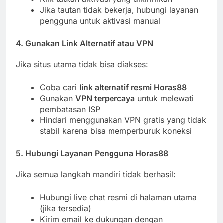
Jika tautan tidak bekerja, hubungi layanan
pengguna untuk aktivasi manual
4.
Gunakan Link Alternatif atau VPN
Jika situs utama tidak bisa diakses:
Coba cari
link alternatif resmi Horas88
Gunakan
VPN terpercaya
untuk melewati
pembatasan ISP
Hindari menggunakan VPN gratis yang tidak
stabil karena bisa memperburuk koneksi
5.
Hubungi Layanan Pengguna Horas88
Jika semua langkah mandiri tidak berhasil:
Hubungi live chat resmi di halaman utama
(jika tersedia)
Kirim email ke dukungan dengan