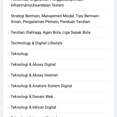
Infrastruktur,Keandalan Sistem
Strategi Bermain, Manajemen Modal, Tips Bermain
Aman, Pengalaman Pemain, Panduan Taruhan
Taruhan Olahraga, Agen Bola, Liga Sepak Bola
Technology & Digital Lifestyle
Teknologi
Teknologi & Akses Digital
Teknologi & Akses Internet
Teknologi & Analisis Sistem Digital
Teknologi & Desain Web
Teknologi & Inklusi Digital