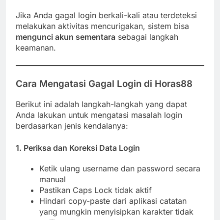
Jika Anda gagal login berkali-kali atau terdeteksi
melakukan aktivitas mencurigakan, sistem bisa
mengunci akun sementara
sebagai langkah
keamanan.
Cara Mengatasi Gagal Login di Horas88
Berikut ini adalah langkah-langkah yang dapat
Anda lakukan untuk mengatasi masalah login
berdasarkan jenis kendalanya:
1.
Periksa dan Koreksi Data Login
Ketik ulang username dan password secara
manual
Pastikan Caps Lock tidak aktif
Hindari copy-paste dari aplikasi catatan
yang mungkin menyisipkan karakter tidak