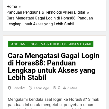
Home
Panduan Pengguna & Teknologi Akses Digital
Cara Mengatasi Gagal Login di Horas88: Panduan
Lengkap untuk Akses yang Lebih Stabil
PANDUAN PENGGUNA & TEKNOLOGI AKSES DIGITAL
Cara Mengatasi Gagal Login
di Horas88: Panduan
Lengkap untuk Akses yang
Lebih Stabil
0
158cd2c
1 Year Ago
6 Mins
Mengalami kendala saat login ke Horas88? Simak
panduan ini untuk mengetahui penyebab umum