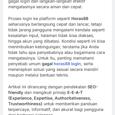
gagal login dan langkah-langkah efektif
mengatasinya secara aman dan cepat.
Proses login ke platform seperti
Horas88
seharusnya berlangsung cepat dan lancar, tetapi
tidak jarang pengguna mengalami kendala seperti
kesalahan input, halaman tidak bisa diakses,
hingga akun yang dibatasi. Kondisi seperti ini bisa
menimbulkan kebingungan, terutama jika Anda
tidak tahu apa penyebabnya atau bagaimana cara
mengatasinya. Untuk itu, penting memahami
penyebab umum
gagal
horas88 login
, serta
menerapkan solusi yang sesuai secara mandiri
maupun melalui bantuan teknis.
Artikel ini dirancang dengan pendekatan
SEO-
friendly
dan mengikuti prinsip
E-E-A-T
(Experience, Expertise, Authoritativeness,
Trustworthiness)
untuk memberikan panduan
terpercaya, informatif, dan akurat bagi pengguna