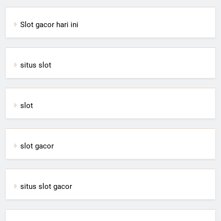
Slot gacor hari ini
situs slot
slot
slot gacor
situs slot gacor