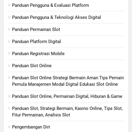
Panduan Pengguna & Evaluasi Platform
Panduan Pengguna & Teknologi Akses Digital
Panduan Permainan Slot
Panduan Platform Digital
Panduan Registrasi Mobile
Panduan Slot Online
Panduan Slot Online Strategi Bermain Aman Tips Pemain
Pemula Manajemen Modal Digital Edukasi Slot Online
Panduan Slot Online, Permainan Digital, Hiburan & Game
Panduan Slot, Strategi Bermain, Kasino Online, Tips Slot,
Fitur Permainan, Analisis Slot
Pengembangan Diri