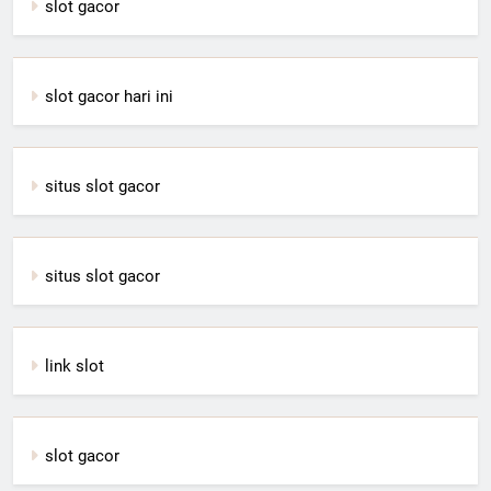
slot gacor
slot gacor hari ini
situs slot gacor
situs slot gacor
link slot
slot gacor