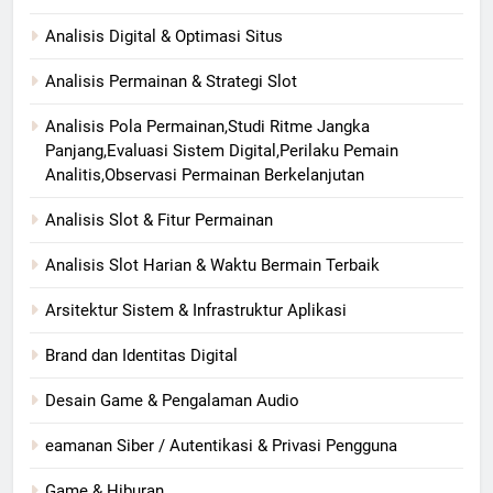
Analisis Digital & Optimasi Situs
Analisis Permainan & Strategi Slot
Analisis Pola Permainan,Studi Ritme Jangka
Panjang,Evaluasi Sistem Digital,Perilaku Pemain
Analitis,Observasi Permainan Berkelanjutan
Analisis Slot & Fitur Permainan
Analisis Slot Harian & Waktu Bermain Terbaik
Arsitektur Sistem & Infrastruktur Aplikasi
Brand dan Identitas Digital
Desain Game & Pengalaman Audio
eamanan Siber / Autentikasi & Privasi Pengguna
Game & Hiburan