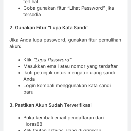
terlihat
Coba gunakan fitur “Lihat Password” jika
tersedia
2.
Gunakan Fitur “Lupa Kata Sandi”
Jika Anda lupa password, gunakan fitur pemulihan
akun:
Klik
“Lupa Password”
Masukkan email atau nomor yang terdaftar
Ikuti petunjuk untuk mengatur ulang sandi
Anda
Login kembali menggunakan kata sandi
baru
3.
Pastikan Akun Sudah Terverifikasi
Buka kembali email pendaftaran dari
Horas88
Klik tautan aktivasi yang dikirimkan