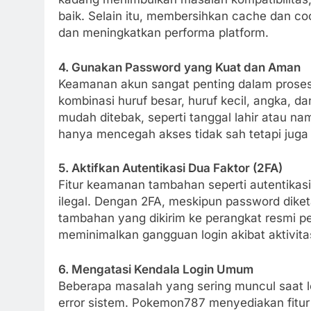
baik. Selain itu, membersihkan cache dan co
dan meningkatkan performa platform.
4. Gunakan Password yang Kuat dan Aman
Keamanan akun sangat penting dalam proses
kombinasi huruf besar, huruf kecil, angka, d
mudah ditebak, seperti tanggal lahir atau n
hanya mencegah akses tidak sah tetapi juga
5. Aktifkan Autentikasi Dua Faktor (2FA)
Fitur keamanan tambahan seperti autentikas
ilegal. Dengan 2FA, meskipun password diket
tambahan yang dikirim ke perangkat resmi 
meminimalkan gangguan login akibat aktivit
6. Mengatasi Kendala Login Umum
Beberapa masalah yang sering muncul saat l
error sistem. Pokemon787 menyediakan fitur