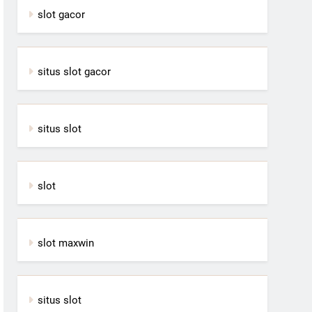
slot gacor
situs slot gacor
situs slot
slot
slot maxwin
situs slot