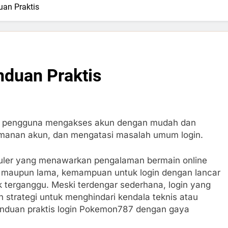
an Praktis
duan Praktis
 pengguna mengakses akun dengan mudah dan
keamanan akun, dan mengatasi masalah umum login.
uler yang menawarkan pengalaman bermain online
ru maupun lama, kemampuan untuk login dengan lancar
dak terganggu. Meski terdengar sederhana, login yang
strategi untuk menghindari kendala teknis atau
anduan praktis login Pokemon787 dengan gaya