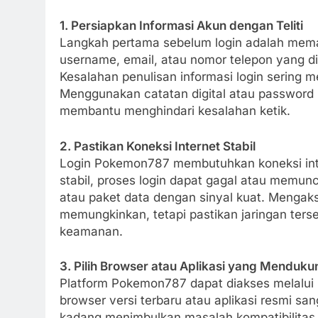
1. Persiapkan Informasi Akun dengan Teliti
Langkah pertama sebelum login adalah mema
username, email, atau nomor telepon yang dig
Kesalahan penulisan informasi login sering
Menggunakan catatan digital atau password
membantu menghindari kesalahan ketik.
2. Pastikan Koneksi Internet Stabil
Login Pokemon787 membutuhkan koneksi intern
stabil, proses login dapat gagal atau memun
atau paket data dengan sinyal kuat. Mengaks
memungkinkan, tetapi pastikan jaringan terse
keamanan.
3. Pilih Browser atau Aplikasi yang Menduku
Platform Pokemon787 dapat diakses melalui
browser versi terbaru atau aplikasi resmi san
kadang menimbulkan masalah kompatibilitas, 