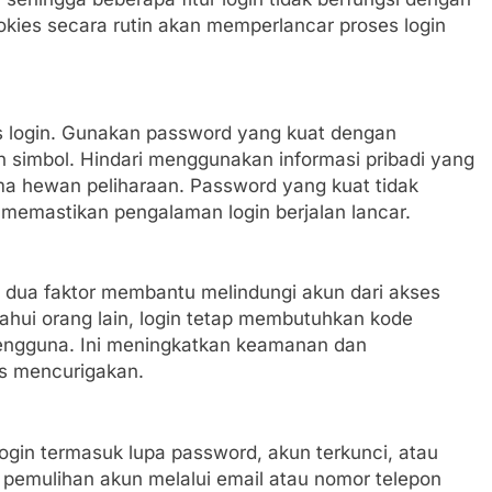
okies secara rutin akan memperlancar proses login
 login. Gunakan password yang kuat dengan
an simbol. Hindari menggunakan informasi pribadi yang
ama hewan peliharaan. Password yang kuat tidak
 memastikan pengalaman login berjalan lancar.
i dua faktor membantu melindungi akun dari akses
ahui orang lain, login tetap membutuhkan kode
pengguna. Ini meningkatkan keamanan dan
as mencurigakan.
ogin termasuk lupa password, akun terkunci, atau
 pemulihan akun melalui email atau nomor telepon