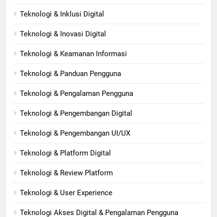
Teknologi & Inklusi Digital
Teknologi & Inovasi Digital
Teknologi & Keamanan Informasi
Teknologi & Panduan Pengguna
Teknologi & Pengalaman Pengguna
Teknologi & Pengembangan Digital
Teknologi & Pengembangan UI/UX
Teknologi & Platform Digital
Teknologi & Review Platform
Teknologi & User Experience
Teknologi Akses Digital & Pengalaman Pengguna