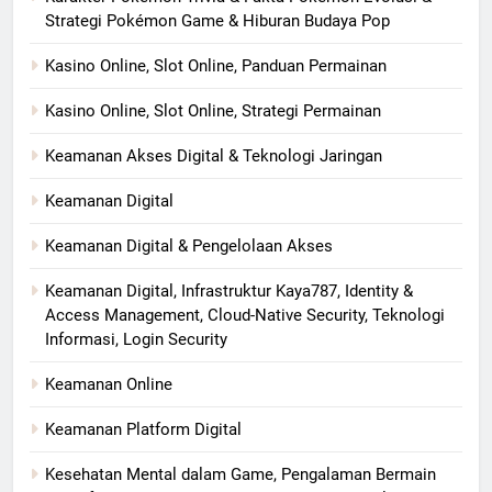
Strategi Pokémon Game & Hiburan Budaya Pop
Kasino Online, Slot Online, Panduan Permainan
Kasino Online, Slot Online, Strategi Permainan
Keamanan Akses Digital & Teknologi Jaringan
Keamanan Digital
Keamanan Digital & Pengelolaan Akses
Keamanan Digital, Infrastruktur Kaya787, Identity &
Access Management, Cloud-Native Security, Teknologi
Informasi, Login Security
Keamanan Online
Keamanan Platform Digital
Kesehatan Mental dalam Game, Pengalaman Bermain