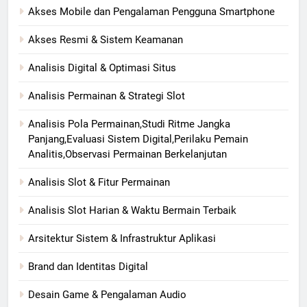
Akses Mobile dan Pengalaman Pengguna Smartphone
Akses Resmi & Sistem Keamanan
Analisis Digital & Optimasi Situs
Analisis Permainan & Strategi Slot
Analisis Pola Permainan,Studi Ritme Jangka
Panjang,Evaluasi Sistem Digital,Perilaku Pemain
Analitis,Observasi Permainan Berkelanjutan
Analisis Slot & Fitur Permainan
Analisis Slot Harian & Waktu Bermain Terbaik
Arsitektur Sistem & Infrastruktur Aplikasi
Brand dan Identitas Digital
Desain Game & Pengalaman Audio