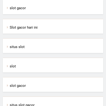
slot gacor
Slot gacor hari ini
situs slot
slot
slot gacor
situs slot gacor