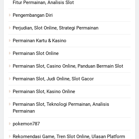
Fitur Permainan, Analisis Slot
Pengembangan Diri
Perjudian, Slot Online, Strategi Permainan
Permainan Kartu & Kasino
Permainan Slot Online
Permainan Slot, Casino Online, Panduan Bermain Slot
Permainan Slot, Judi Online, Slot Gacor
Permainan Slot, Kasino Online
Permainan Slot, Teknologi Permainan, Analisis
Permainan
pokemon787
Rekomendasi Game, Tren Slot Online, Ulasan Platform