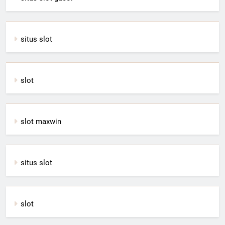
situs slot
slot
slot maxwin
situs slot
slot