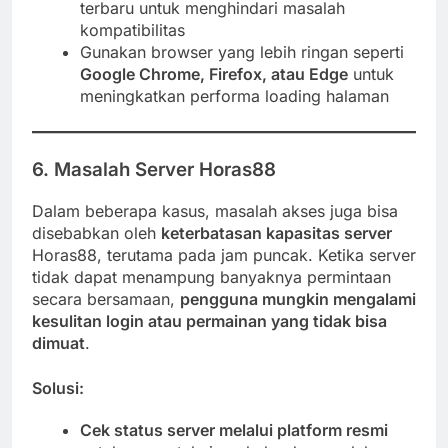
terbaru untuk menghindari masalah
kompatibilitas
Gunakan browser yang lebih ringan seperti
Google Chrome, Firefox, atau Edge
untuk
meningkatkan performa loading halaman
6.
Masalah Server Horas88
Dalam beberapa kasus, masalah akses juga bisa
disebabkan oleh
keterbatasan kapasitas server
Horas88, terutama pada jam puncak. Ketika server
tidak dapat menampung banyaknya permintaan
secara bersamaan,
pengguna mungkin mengalami
kesulitan login atau permainan yang tidak bisa
dimuat
.
Solusi:
Cek status server melalui platform resmi