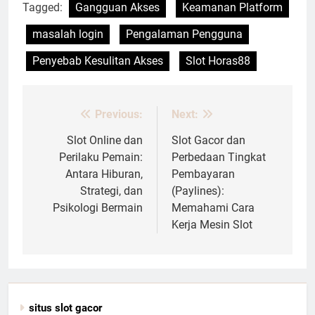
Tagged:
Gangguan Akses
Keamanan Platform
masalah login
Pengalaman Pengguna
Penyebab Kesulitan Akses
Slot Horas88
Previous:
Next:
Post
navigation
Slot Online dan
Slot Gacor dan
Perilaku Pemain:
Perbedaan Tingkat
Antara Hiburan,
Pembayaran
Strategi, dan
(Paylines):
Psikologi Bermain
Memahami Cara
Kerja Mesin Slot
situs slot gacor