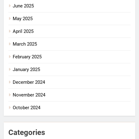
June 2025
May 2025
April 2025
March 2025
February 2025
January 2025
December 2024
November 2024
October 2024
Categories