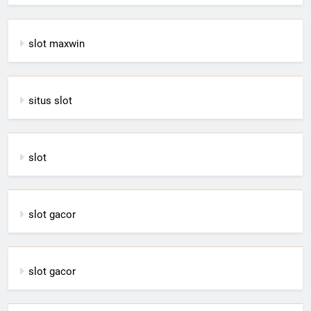
slot maxwin
situs slot
slot
slot gacor
slot gacor