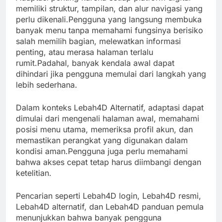
memiliki struktur, tampilan, dan alur navigasi yang
perlu dikenali.Pengguna yang langsung membuka
banyak menu tanpa memahami fungsinya berisiko
salah memilih bagian, melewatkan informasi
penting, atau merasa halaman terlalu
rumit.Padahal, banyak kendala awal dapat
dihindari jika pengguna memulai dari langkah yang
lebih sederhana.
Dalam konteks Lebah4D Alternatif, adaptasi dapat
dimulai dari mengenali halaman awal, memahami
posisi menu utama, memeriksa profil akun, dan
memastikan perangkat yang digunakan dalam
kondisi aman.Pengguna juga perlu memahami
bahwa akses cepat tetap harus diimbangi dengan
ketelitian.
Pencarian seperti Lebah4D login, Lebah4D resmi,
Lebah4D alternatif, dan Lebah4D panduan pemula
menunjukkan bahwa banyak pengguna