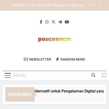
Skip
Daftar Edwinslot Mobile untuk Akses Akun Lebih
to
Fleksibel dan Mudah Digunakan
content
Cara Daftar Lebah4D Menggunakan Browser
Terbaru agar Akses Lebih Stabil
EDWINSLOT Link Alternatif untuk Pengalaman
Digital yang Lebih Lancar dan Terstruktur
Lebah4D Login Lewat HP dengan Langkah yang
Mudah Dipahami
Daftar Edwinslot Mobile untuk Akses Akun Lebih
Fleksibel dan Mudah Digunakan
Pouce En Cm
Konversi Ukuran Inci Ke Cm Dan Sebaliknya
Cara Daftar Lebah4D Menggunakan Browser
NEWSLETTER
RANDOM NEWS
Terbaru agar Akses Lebih Stabil
Dengan Cepat Dan Mudah Di Pouce En Cm.
Alat Konversi Untuk Kebutuhan Harian
MENU
Anda.
WINSLOT Link Alternatif untuk Pengalaman Digital yang Lebih
HEADLINES
onth Ago