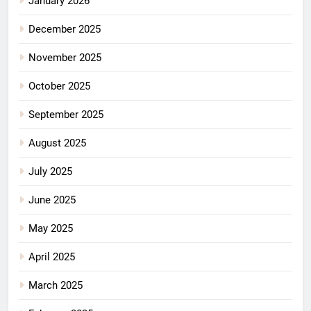
January 2026
December 2025
November 2025
October 2025
September 2025
August 2025
July 2025
June 2025
May 2025
April 2025
March 2025