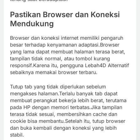
Pastikan Browser dan Koneksi
Mendukung
Browser dan koneksi internet memiliki pengaruh
besar terhadap kenyamanan adaptasi.Browser
yang lama dapat membuat halaman terasa berat,
tampilan tidak normal, atau tombol kurang
responsif.Karena itu, pengguna Lebah4D Alternatif
sebaiknya memakai browser terbaru.
Tutup tab yang tidak diperlukan sebelum
mengakses halaman.Terlalu banyak tab dapat
membuat perangkat bekerja lebih berat, terutama
pada HP dengan memori terbatas.Jika tampilan
terasa tidak sesuai, membersihkan cache dan
cookie bisa membantu.Setelah itu, tutup browser
dan buka kembali dengan koneksi yang lebih
stabil.