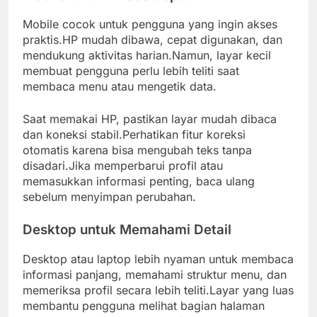
Mobile cocok untuk pengguna yang ingin akses
praktis.HP mudah dibawa, cepat digunakan, dan
mendukung aktivitas harian.Namun, layar kecil
membuat pengguna perlu lebih teliti saat
membaca menu atau mengetik data.
Saat memakai HP, pastikan layar mudah dibaca
dan koneksi stabil.Perhatikan fitur koreksi
otomatis karena bisa mengubah teks tanpa
disadari.Jika memperbarui profil atau
memasukkan informasi penting, baca ulang
sebelum menyimpan perubahan.
Desktop untuk Memahami Detail
Desktop atau laptop lebih nyaman untuk membaca
informasi panjang, memahami struktur menu, dan
memeriksa profil secara lebih teliti.Layar yang luas
membantu pengguna melihat bagian halaman