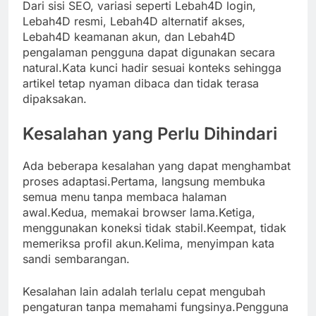
Dari sisi SEO, variasi seperti Lebah4D login,
Lebah4D resmi, Lebah4D alternatif akses,
Lebah4D keamanan akun, dan Lebah4D
pengalaman pengguna dapat digunakan secara
natural.Kata kunci hadir sesuai konteks sehingga
artikel tetap nyaman dibaca dan tidak terasa
dipaksakan.
Kesalahan yang Perlu Dihindari
Ada beberapa kesalahan yang dapat menghambat
proses adaptasi.Pertama, langsung membuka
semua menu tanpa membaca halaman
awal.Kedua, memakai browser lama.Ketiga,
menggunakan koneksi tidak stabil.Keempat, tidak
memeriksa profil akun.Kelima, menyimpan kata
sandi sembarangan.
Kesalahan lain adalah terlalu cepat mengubah
pengaturan tanpa memahami fungsinya.Pengguna