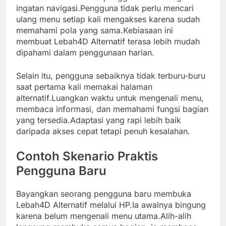
ingatan navigasi.Pengguna tidak perlu mencari
ulang menu setiap kali mengakses karena sudah
memahami pola yang sama.Kebiasaan ini
membuat Lebah4D Alternatif terasa lebih mudah
dipahami dalam penggunaan harian.
Selain itu, pengguna sebaiknya tidak terburu-buru
saat pertama kali memakai halaman
alternatif.Luangkan waktu untuk mengenali menu,
membaca informasi, dan memahami fungsi bagian
yang tersedia.Adaptasi yang rapi lebih baik
daripada akses cepat tetapi penuh kesalahan.
Contoh Skenario Praktis
Pengguna Baru
Bayangkan seorang pengguna baru membuka
Lebah4D Alternatif melalui HP.Ia awalnya bingung
karena belum mengenali menu utama.Alih-alih