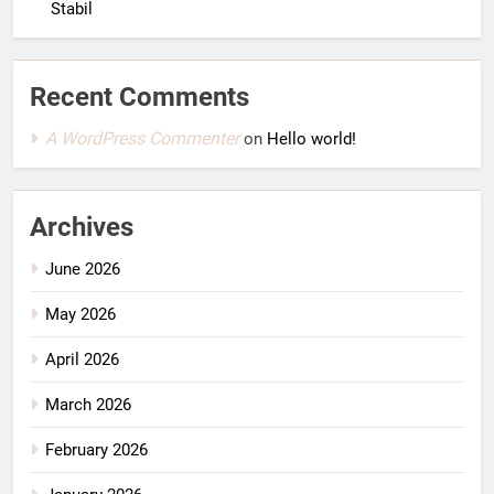
Stabil
Recent Comments
A WordPress Commenter
on
Hello world!
Archives
June 2026
May 2026
April 2026
March 2026
February 2026