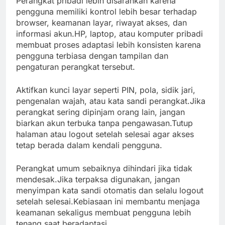
Perangkat pribadi lebih disarankan karena
pengguna memiliki kontrol lebih besar terhadap
browser, keamanan layar, riwayat akses, dan
informasi akun.HP, laptop, atau komputer pribadi
membuat proses adaptasi lebih konsisten karena
pengguna terbiasa dengan tampilan dan
pengaturan perangkat tersebut.
Aktifkan kunci layar seperti PIN, pola, sidik jari,
pengenalan wajah, atau kata sandi perangkat.Jika
perangkat sering dipinjam orang lain, jangan
biarkan akun terbuka tanpa pengawasan.Tutup
halaman atau logout setelah selesai agar akses
tetap berada dalam kendali pengguna.
Perangkat umum sebaiknya dihindari jika tidak
mendesak.Jika terpaksa digunakan, jangan
menyimpan kata sandi otomatis dan selalu logout
setelah selesai.Kebiasaan ini membantu menjaga
keamanan sekaligus membuat pengguna lebih
tenang saat beradaptasi.