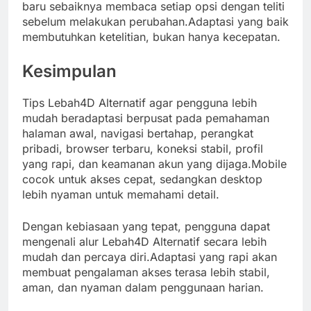
baru sebaiknya membaca setiap opsi dengan teliti
sebelum melakukan perubahan.Adaptasi yang baik
membutuhkan ketelitian, bukan hanya kecepatan.
Kesimpulan
Tips Lebah4D Alternatif agar pengguna lebih
mudah beradaptasi berpusat pada pemahaman
halaman awal, navigasi bertahap, perangkat
pribadi, browser terbaru, koneksi stabil, profil
yang rapi, dan keamanan akun yang dijaga.Mobile
cocok untuk akses cepat, sedangkan desktop
lebih nyaman untuk memahami detail.
Dengan kebiasaan yang tepat, pengguna dapat
mengenali alur Lebah4D Alternatif secara lebih
mudah dan percaya diri.Adaptasi yang rapi akan
membuat pengalaman akses terasa lebih stabil,
aman, dan nyaman dalam penggunaan harian.