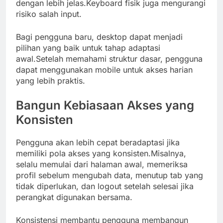
dengan lebih jelas.Keyboard fisik juga mengurangi
risiko salah input.
Bagi pengguna baru, desktop dapat menjadi
pilihan yang baik untuk tahap adaptasi
awal.Setelah memahami struktur dasar, pengguna
dapat menggunakan mobile untuk akses harian
yang lebih praktis.
Bangun Kebiasaan Akses yang
Konsisten
Pengguna akan lebih cepat beradaptasi jika
memiliki pola akses yang konsisten.Misalnya,
selalu memulai dari halaman awal, memeriksa
profil sebelum mengubah data, menutup tab yang
tidak diperlukan, dan logout setelah selesai jika
perangkat digunakan bersama.
Konsistensi membantu pengguna membangun