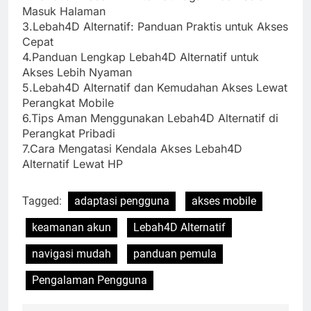
Masuk Halaman
3.Lebah4D Alternatif: Panduan Praktis untuk Akses
Cepat
4.Panduan Lengkap Lebah4D Alternatif untuk
Akses Lebih Nyaman
5.Lebah4D Alternatif dan Kemudahan Akses Lewat
Perangkat Mobile
6.Tips Aman Menggunakan Lebah4D Alternatif di
Perangkat Pribadi
7.Cara Mengatasi Kendala Akses Lebah4D
Alternatif Lewat HP
Tagged:
adaptasi pengguna
akses mobile
keamanan akun
Lebah4D Alternatif
navigasi mudah
panduan pemula
Pengalaman Pengguna