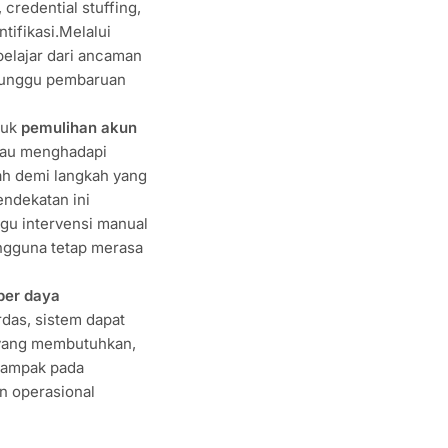
 credential stuffing,
tifikasi.Melalui
belajar dari ancaman
nunggu pembaruan
tuk
pemulihan akun
atau menghadapi
ah demi langkah yang
endekatan ini
u intervensi manual
ngguna tetap merasa
ber daya
rdas, sistem dapat
 yang membutuhkan,
rdampak pada
an operasional