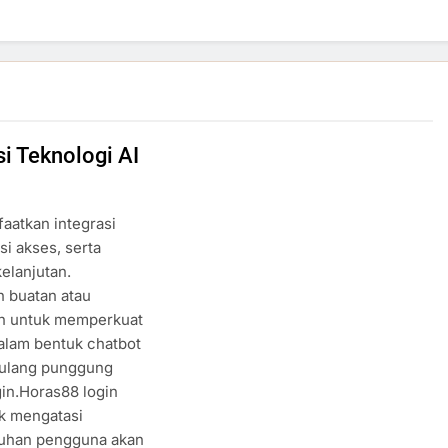
si Teknologi AI
aatkan integrasi
i akses, serta
elanjutan.
n buatan atau
kan untuk memperkuat
dalam bentuk chatbot
tulang punggung
in.Horas88 login
uk mengatasi
utuhan pengguna akan