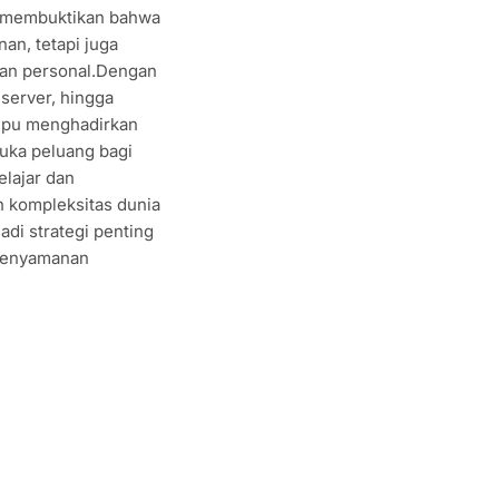
if membuktikan bahwa
n, tetapi juga
dan personal.Dengan
 server, hingga
ampu menghadirkan
uka peluang bagi
elajar dan
h kompleksitas dunia
jadi strategi penting
kenyamanan