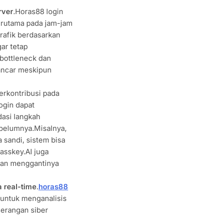
rver
.Horas88 login
terutama pada jam-jam
trafik berdasarkan
gar tetap
 bottleneck dan
ancar meskipun
erkontribusi pada
ogin dapat
asi langkah
belumnya.Misalnya,
 sandi, sistem bisa
asskey.AI juga
an menggantinya
 real-time
.
horas88
untuk menganalisis
serangan siber