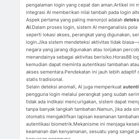
pengalaman login yang cepat dan aman.Artikel in
integrasi AI memberikan nilai tambah pada login alt
Aspek pertama yang paling menonjol adalah
deteks
AI
.Dalam proses login, sistem AI menganalisis pola
seperti lokasi akses, perangkat yang digunakan, se
login.Jika sistem mendeteksi aktivitas tidak biasa—
negara yang jarang digunakan atau lonjakan perco
menandainya sebagai aktivitas berisiko.Horas88 logi
kemudian dapat meminta autentikasi tambahan ata
akses sementara.Pendekatan ini jauh lebih adaptif
statis tradisional.
Selain deteksi anomali, AI juga memperkuat
autenti
pengguna login melalui perangkat yang sudah seri
tidak ada indikasi mencurigakan, sistem dapat men
tanpa banyak langkah tambahan.Namun, jika ada siny
otomatis mengaktifkan lapisan keamanan tambahan
autentikasi biometrik.Mekanisme ini menjaga kese
keamanan dan kenyamanan, sesuatu yang sangat p
kepuasan pengguna.