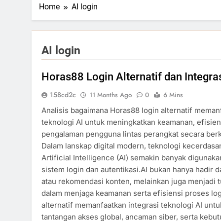
Home
AI login
AI login
Horas88 Login Alternatif dan Integra
158cd2c
11 Months Ago
0
6 Mins
Analisis bagaimana Horas88 login alternatif memanf
teknologi AI untuk meningkatkan keamanan, efisiens
pengalaman pengguna lintas perangkat secara berk
Dalam lanskap digital modern, teknologi kecerdasa
Artificial Intelligence (AI) semakin banyak diguna
sistem login dan autentikasi.AI bukan hanya hadir 
atau rekomendasi konten, melainkan juga menjadi 
dalam menjaga keamanan serta efisiensi proses log
alternatif memanfaatkan integrasi teknologi AI unt
tantangan akses global, ancaman siber, serta keb