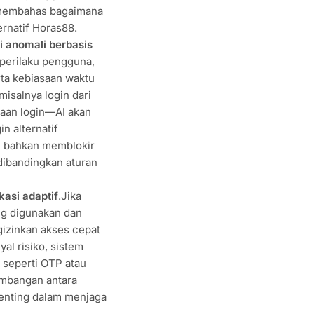
i membahas bagaimana
ernatif Horas88.
i anomali berbasis
 perilaku pengguna,
rta kebiasaan waktu
misalnya login dari
baan login—AI akan
n alternatif
u bahkan memblokir
 dibandingkan aturan
kasi adaptif
.Jika
ng digunakan dan
gizinkan akses cepat
al risiko, sistem
 seperti OTP atau
imbangan antara
enting dalam menjaga