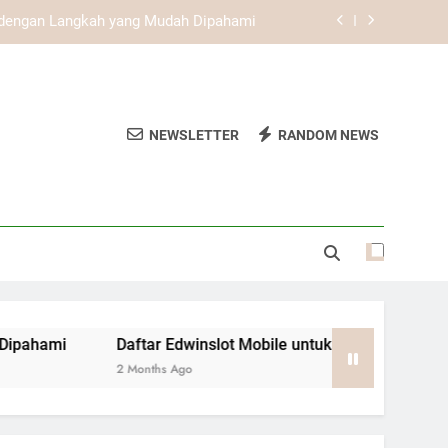
dengan Langkah yang Mudah Dipahami
 Lebih Fleksibel dan Mudah Digunakan
wser Terbaru agar Akses Lebih Stabil
NEWSLETTER
RANDOM NEWS
tal yang Lebih Lancar dan Terstruktur
dengan Langkah yang Mudah Dipahami
Pouce En Cm. Alat Konversi Untuk Kebutuhan Harian Anda.
 Lebih Fleksibel dan Mudah Digunakan
wser Terbaru agar Akses Lebih Stabil
Daftar Edwinslot Mobile untuk Akses Akun Lebih Fleksibe
2 Months Ago