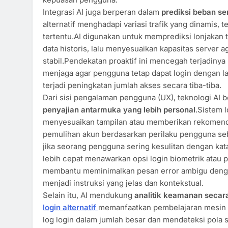
Integrasi AI juga berperan dalam
prediksi beban se
alternatif menghadapi variasi trafik yang dinamis, 
tertentu.AI digunakan untuk memprediksi lonjakan 
data historis, lalu menyesuaikan kapasitas server a
stabil.Pendekatan proaktif ini mencegah terjadinya
menjaga agar pengguna tetap dapat login dengan l
terjadi peningkatan jumlah akses secara tiba-tiba.
Dari sisi pengalaman pengguna (UX), teknologi AI b
penyajian antarmuka yang lebih personal
.Sistem l
menyesuaikan tampilan atau memberikan rekomend
pemulihan akun berdasarkan perilaku pengguna se
jika seorang pengguna sering kesulitan dengan kata
lebih cepat menawarkan opsi login biometrik atau p
membantu meminimalkan pesan error ambigu deng
menjadi instruksi yang jelas dan kontekstual.
Selain itu, AI mendukung
analitik keamanan secara
login alternatif
memanfaatkan pembelajaran mesin 
log login dalam jumlah besar dan mendeteksi pola 