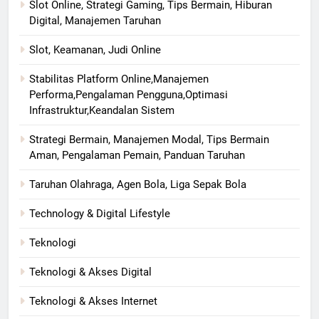
Slot Online, Strategi Gaming, Tips Bermain, Hiburan
Digital, Manajemen Taruhan
Slot, Keamanan, Judi Online
Stabilitas Platform Online,Manajemen
Performa,Pengalaman Pengguna,Optimasi
Infrastruktur,Keandalan Sistem
Strategi Bermain, Manajemen Modal, Tips Bermain
Aman, Pengalaman Pemain, Panduan Taruhan
Taruhan Olahraga, Agen Bola, Liga Sepak Bola
Technology & Digital Lifestyle
Teknologi
Teknologi & Akses Digital
Teknologi & Akses Internet