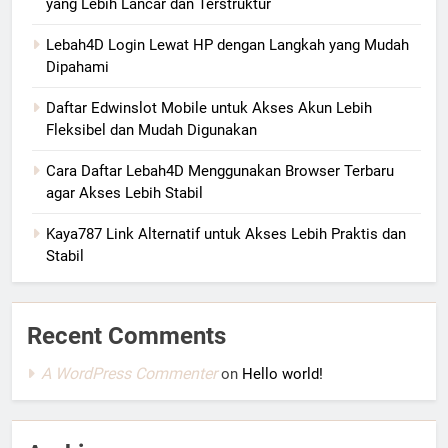
yang Lebih Lancar dan Terstruktur
Lebah4D Login Lewat HP dengan Langkah yang Mudah
Dipahami
Daftar Edwinslot Mobile untuk Akses Akun Lebih
Fleksibel dan Mudah Digunakan
Cara Daftar Lebah4D Menggunakan Browser Terbaru
agar Akses Lebih Stabil
Kaya787 Link Alternatif untuk Akses Lebih Praktis dan
Stabil
Recent Comments
A WordPress Commenter
on
Hello world!