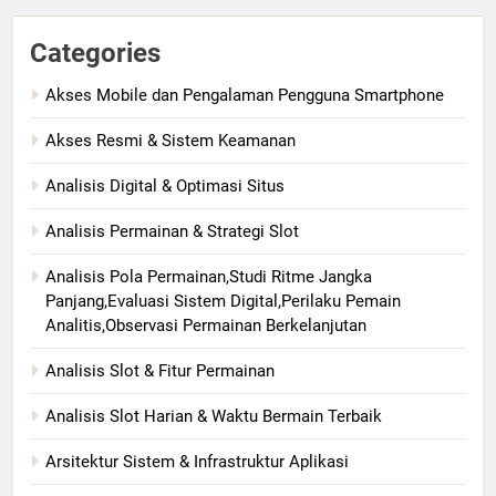
Categories
Akses Mobile dan Pengalaman Pengguna Smartphone
Akses Resmi & Sistem Keamanan
Analisis Digital & Optimasi Situs
Analisis Permainan & Strategi Slot
Analisis Pola Permainan,Studi Ritme Jangka
Panjang,Evaluasi Sistem Digital,Perilaku Pemain
Analitis,Observasi Permainan Berkelanjutan
Analisis Slot & Fitur Permainan
Analisis Slot Harian & Waktu Bermain Terbaik
Arsitektur Sistem & Infrastruktur Aplikasi