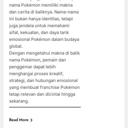
nama Pokémon memiliki makna
dan cerita di baliknya. Nama-nama
ini bukan hanya identitas, tetapi
juga jendela untuk memahami
sifat, kekuatan, dan daya tarik
emosional Pokémon dalam budaya
global.
Dengan mengetahui makna di balik
nama Pokémon, pemain dan
penggemar dapat lebih
menghargai proses kreatif,
strategi, dan hubungan emosional
yang membuat franchise Pokémon
tetap relevan dan dicintai hingga
sekarang.
Read More