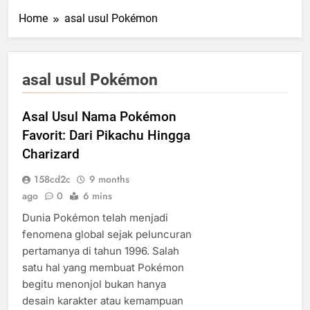
Home
asal usul Pokémon
asal usul Pokémon
Asal Usul Nama Pokémon
Favorit: Dari Pikachu Hingga
Charizard
158cd2c
9 months
ago
0
6 mins
Dunia Pokémon telah menjadi
fenomena global sejak peluncuran
pertamanya di tahun 1996. Salah
satu hal yang membuat Pokémon
begitu menonjol bukan hanya
desain karakter atau kemampuan