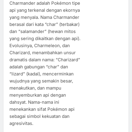
Charmander adalah Pokémon tipe
api yang terkenal dengan ekornya
yang menyala. Nama Charmander
berasal dari kata “char” (terbakar)
dan “salamander” (hewan mitos
yang sering dikaitkan dengan api).
Evolusinya, Charmeleon, dan
Charizard, menambahkan unsur
dramatis dalam nama: “Charizard”
adalah gabungan “char” dan
“lizard” (kadal), mencerminkan
wujudnya yang semakin besar,
menakutkan, dan mampu
menyemburkan api dengan
dahsyat. Nama-nama ini
menekankan sifat Pokémon api
sebagai simbol kekuatan dan
agresivitas.