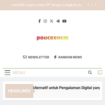
Skip
Daftar Edwinslot Mobile untuk Akses Akun Lebih
to
Fleksibel dan Mudah Digunakan
content
Cara Daftar Lebah4D Menggunakan Browser
Terbaru agar Akses Lebih Stabil
EDWINSLOT Link Alternatif untuk Pengalaman
Digital yang Lebih Lancar dan Terstruktur
Lebah4D Login Lewat HP dengan Langkah yang
Mudah Dipahami
Daftar Edwinslot Mobile untuk Akses Akun Lebih
Fleksibel dan Mudah Digunakan
Pouce En Cm
Konversi Ukuran Inci Ke Cm Dan Sebaliknya
Cara Daftar Lebah4D Menggunakan Browser
NEWSLETTER
RANDOM NEWS
Terbaru agar Akses Lebih Stabil
Dengan Cepat Dan Mudah Di Pouce En Cm.
Alat Konversi Untuk Kebutuhan Harian
MENU
Anda.
WINSLOT Link Alternatif untuk Pengalaman Digital yang Lebih
HEADLINES
Month Ago