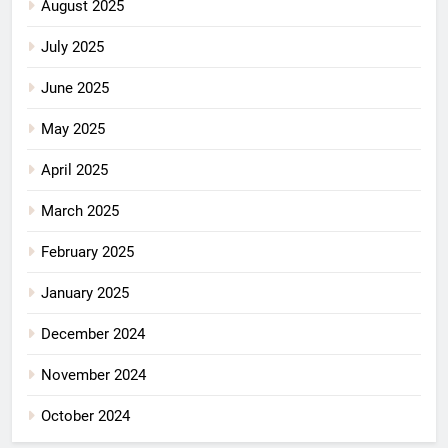
August 2025
July 2025
June 2025
May 2025
April 2025
March 2025
February 2025
January 2025
December 2024
November 2024
October 2024