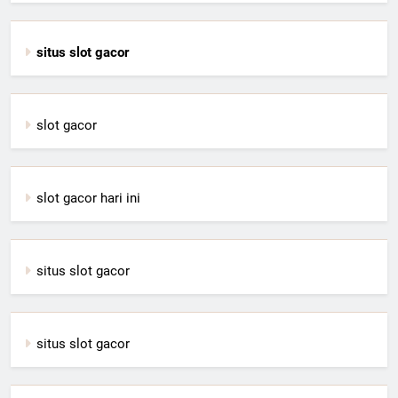
situs slot gacor
slot gacor
slot gacor hari ini
situs slot gacor
situs slot gacor