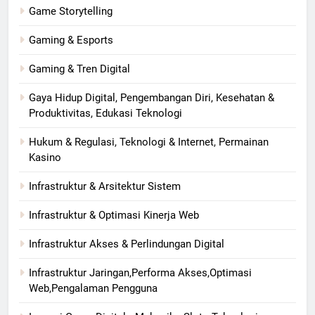
Game Storytelling
Gaming & Esports
Gaming & Tren Digital
Gaya Hidup Digital, Pengembangan Diri, Kesehatan &
Produktivitas, Edukasi Teknologi
Hukum & Regulasi, Teknologi & Internet, Permainan
Kasino
Infrastruktur & Arsitektur Sistem
Infrastruktur & Optimasi Kinerja Web
Infrastruktur Akses & Perlindungan Digital
Infrastruktur Jaringan,Performa Akses,Optimasi
Web,Pengalaman Pengguna