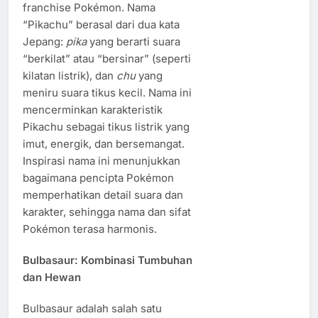
franchise Pokémon. Nama
“Pikachu” berasal dari dua kata
Jepang:
pika
yang berarti suara
“berkilat” atau “bersinar” (seperti
kilatan listrik), dan
chu
yang
meniru suara tikus kecil. Nama ini
mencerminkan karakteristik
Pikachu sebagai tikus listrik yang
imut, energik, dan bersemangat.
Inspirasi nama ini menunjukkan
bagaimana pencipta Pokémon
memperhatikan detail suara dan
karakter, sehingga nama dan sifat
Pokémon terasa harmonis.
Bulbasaur: Kombinasi Tumbuhan
dan Hewan
Bulbasaur adalah salah satu