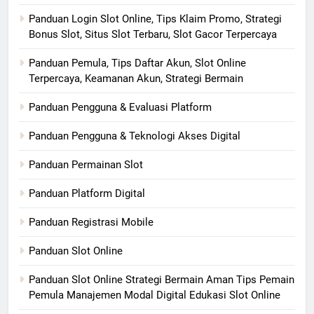
Panduan Login Slot Online, Tips Klaim Promo, Strategi
Bonus Slot, Situs Slot Terbaru, Slot Gacor Terpercaya
Panduan Pemula, Tips Daftar Akun, Slot Online
Terpercaya, Keamanan Akun, Strategi Bermain
Panduan Pengguna & Evaluasi Platform
Panduan Pengguna & Teknologi Akses Digital
Panduan Permainan Slot
Panduan Platform Digital
Panduan Registrasi Mobile
Panduan Slot Online
Panduan Slot Online Strategi Bermain Aman Tips Pemain
Pemula Manajemen Modal Digital Edukasi Slot Online