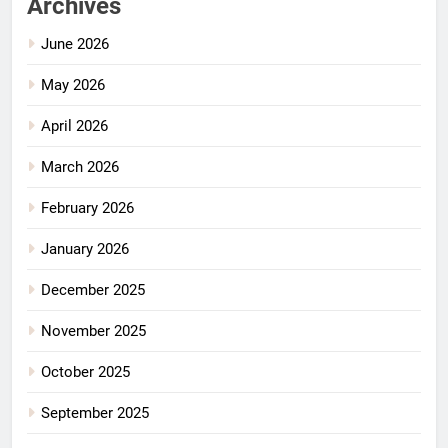
Archives
June 2026
May 2026
April 2026
March 2026
February 2026
January 2026
December 2025
November 2025
October 2025
September 2025