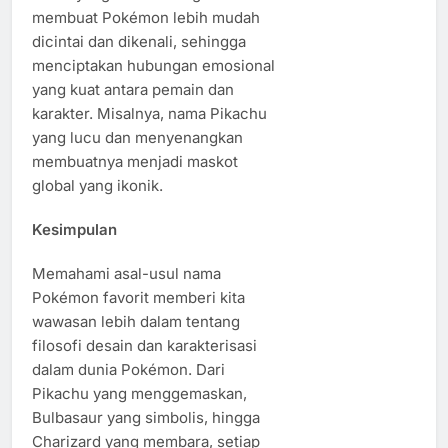
membuat Pokémon lebih mudah
dicintai dan dikenali, sehingga
menciptakan hubungan emosional
yang kuat antara pemain dan
karakter. Misalnya, nama Pikachu
yang lucu dan menyenangkan
membuatnya menjadi maskot
global yang ikonik.
Kesimpulan
Memahami asal-usul nama
Pokémon favorit memberi kita
wawasan lebih dalam tentang
filosofi desain dan karakterisasi
dalam dunia Pokémon. Dari
Pikachu yang menggemaskan,
Bulbasaur yang simbolis, hingga
Charizard yang membara, setiap