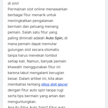
di sini!
Permainan slot online menawarkan
berbagai fitur menarik untuk
meningkatkan pengalaman
bermain dan peluang menang
pemain. Salah satu fitur yang
paling diminati adalah
Auto Spin
, di
mana pemain dapat memutar
gulungan slot secara otomatis
tanpa harus menekan tombol
setiap kali. Namun, banyak pemain
khawatir menggunakan fitur ini
karena takut mengalami kerugian
besar. Dalam artikel ini, kita akan
membahas tentang
situs slot gacor
dengan fitur auto spin tanpa rugi
serta tips bermain yang aman dan
menguntungkan.
Apa Itu Fitur Auto Spin? Fitur auto