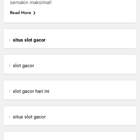
semakin maksimal!
Read More
situs slot gacor
slot gacor
slot gacor hari ini
situs slot gacor