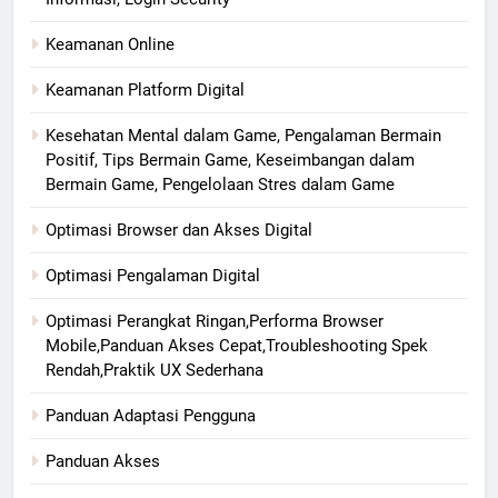
Keamanan Online
Keamanan Platform Digital
Kesehatan Mental dalam Game, Pengalaman Bermain
Positif, Tips Bermain Game, Keseimbangan dalam
Bermain Game, Pengelolaan Stres dalam Game
Optimasi Browser dan Akses Digital
Optimasi Pengalaman Digital
Optimasi Perangkat Ringan,Performa Browser
Mobile,Panduan Akses Cepat,Troubleshooting Spek
Rendah,Praktik UX Sederhana
Panduan Adaptasi Pengguna
Panduan Akses