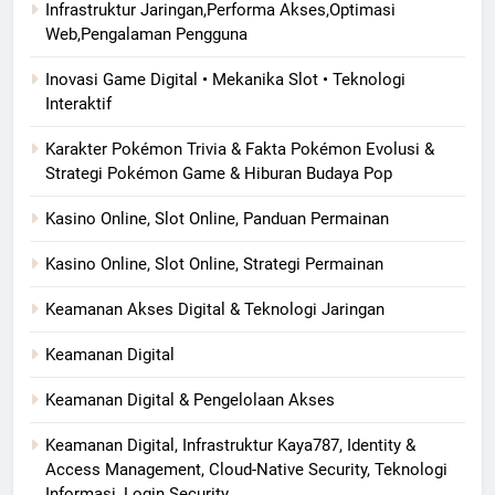
Infrastruktur Jaringan,Performa Akses,Optimasi
Web,Pengalaman Pengguna
Inovasi Game Digital • Mekanika Slot • Teknologi
Interaktif
Karakter Pokémon Trivia & Fakta Pokémon Evolusi &
Strategi Pokémon Game & Hiburan Budaya Pop
Kasino Online, Slot Online, Panduan Permainan
Kasino Online, Slot Online, Strategi Permainan
Keamanan Akses Digital & Teknologi Jaringan
Keamanan Digital
Keamanan Digital & Pengelolaan Akses
Keamanan Digital, Infrastruktur Kaya787, Identity &
Access Management, Cloud-Native Security, Teknologi
Informasi, Login Security