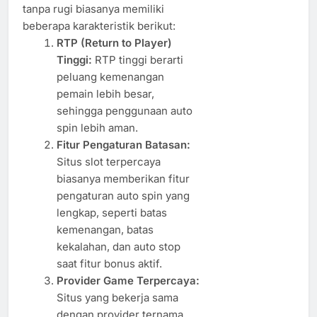
tanpa rugi biasanya memiliki
beberapa karakteristik berikut:
RTP (Return to Player)
Tinggi:
RTP tinggi berarti
peluang kemenangan
pemain lebih besar,
sehingga penggunaan auto
spin lebih aman.
Fitur Pengaturan Batasan:
Situs slot terpercaya
biasanya memberikan fitur
pengaturan auto spin yang
lengkap, seperti batas
kemenangan, batas
kekalahan, dan auto stop
saat fitur bonus aktif.
Provider Game Terpercaya:
Situs yang bekerja sama
dengan provider ternama