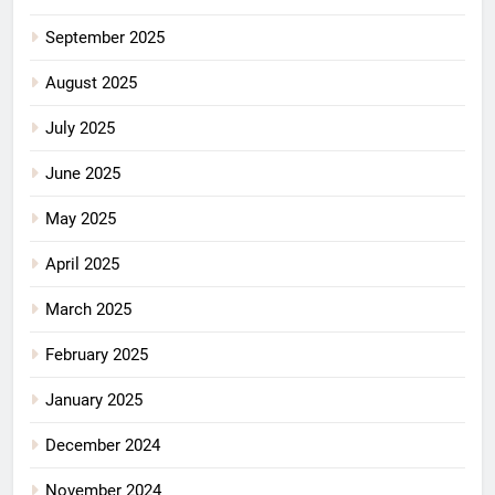
September 2025
August 2025
July 2025
June 2025
May 2025
April 2025
March 2025
February 2025
January 2025
December 2024
November 2024