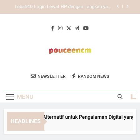
Skip
Daftar Edwinslot Mobile untuk Akses Akun Lebih
to
Fleksibel dan Mudah Digunakan
content
Cara Daftar Lebah4D Menggunakan Browser
Terbaru agar Akses Lebih Stabil
EDWINSLOT Link Alternatif untuk Pengalaman
Digital yang Lebih Lancar dan Terstruktur
Lebah4D Login Lewat HP dengan Langkah yang
Mudah Dipahami
Daftar Edwinslot Mobile untuk Akses Akun Lebih
Fleksibel dan Mudah Digunakan
Pouce En Cm
Konversi Ukuran Inci Ke Cm Dan Sebaliknya
Cara Daftar Lebah4D Menggunakan Browser
NEWSLETTER
RANDOM NEWS
Terbaru agar Akses Lebih Stabil
Dengan Cepat Dan Mudah Di Pouce En Cm.
Alat Konversi Untuk Kebutuhan Harian
MENU
Anda.
WINSLOT Link Alternatif untuk Pengalaman Digital yang Lebih
HEADLINES
Month Ago