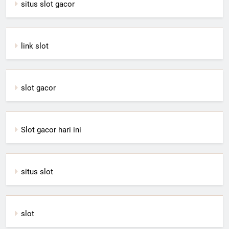
situs slot gacor
link slot
slot gacor
Slot gacor hari ini
situs slot
slot