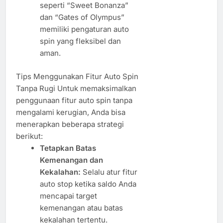
seperti “Sweet Bonanza”
dan “Gates of Olympus”
memiliki pengaturan auto
spin yang fleksibel dan
aman.
Tips Menggunakan Fitur Auto Spin
Tanpa Rugi Untuk memaksimalkan
penggunaan fitur auto spin tanpa
mengalami kerugian, Anda bisa
menerapkan beberapa strategi
berikut:
Tetapkan Batas
Kemenangan dan
Kekalahan:
Selalu atur fitur
auto stop ketika saldo Anda
mencapai target
kemenangan atau batas
kekalahan tertentu.