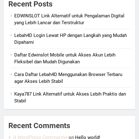
Recent Posts
EDWINSLOT Link Alternatif untuk Pengalaman Digital
yang Lebih Lancar dan Terstruktur
Lebah4D Login Lewat HP dengan Langkah yang Mudah
Dipahami
Daftar Edwinslot Mobile untuk Akses Akun Lebih
Fleksibel dan Mudah Digunakan
Cara Daftar Lebah4D Menggunakan Browser Terbaru
agar Akses Lebih Stabil
Kaya787 Link Alternatif untuk Akses Lebih Praktis dan
Stabil
Recent Comments
A WordPress Commenter
on
Hello world!