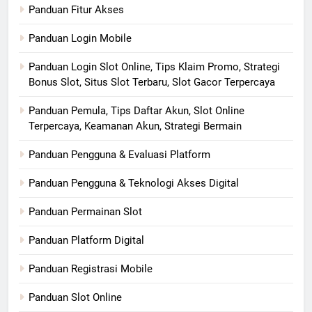
Panduan Fitur Akses
Panduan Login Mobile
Panduan Login Slot Online, Tips Klaim Promo, Strategi
Bonus Slot, Situs Slot Terbaru, Slot Gacor Terpercaya
Panduan Pemula, Tips Daftar Akun, Slot Online
Terpercaya, Keamanan Akun, Strategi Bermain
Panduan Pengguna & Evaluasi Platform
Panduan Pengguna & Teknologi Akses Digital
Panduan Permainan Slot
Panduan Platform Digital
Panduan Registrasi Mobile
Panduan Slot Online