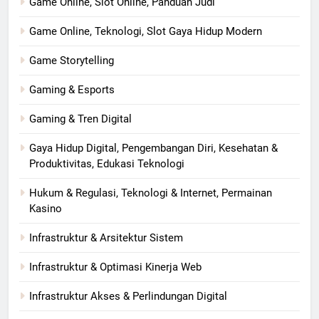
Game Online, Slot Online, Panduan Judi
Game Online, Teknologi, Slot Gaya Hidup Modern
Game Storytelling
Gaming & Esports
Gaming & Tren Digital
Gaya Hidup Digital, Pengembangan Diri, Kesehatan &
Produktivitas, Edukasi Teknologi
Hukum & Regulasi, Teknologi & Internet, Permainan
Kasino
Infrastruktur & Arsitektur Sistem
Infrastruktur & Optimasi Kinerja Web
Infrastruktur Akses & Perlindungan Digital