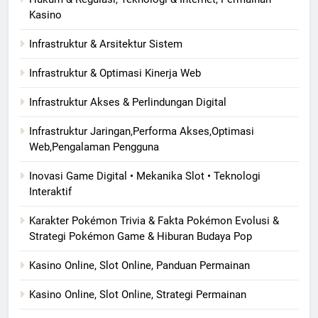
Kasino
Infrastruktur & Arsitektur Sistem
Infrastruktur & Optimasi Kinerja Web
Infrastruktur Akses & Perlindungan Digital
Infrastruktur Jaringan,Performa Akses,Optimasi
Web,Pengalaman Pengguna
Inovasi Game Digital • Mekanika Slot • Teknologi
Interaktif
Karakter Pokémon Trivia & Fakta Pokémon Evolusi &
Strategi Pokémon Game & Hiburan Budaya Pop
Kasino Online, Slot Online, Panduan Permainan
Kasino Online, Slot Online, Strategi Permainan