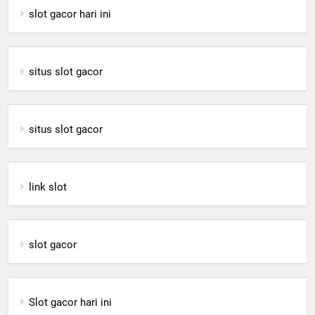
slot gacor hari ini
situs slot gacor
situs slot gacor
link slot
slot gacor
Slot gacor hari ini