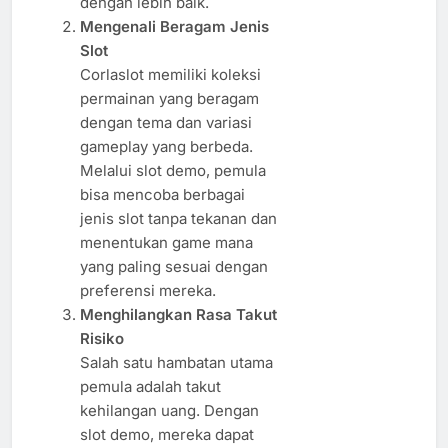
dengan lebih baik.
Mengenali Beragam Jenis
Slot
Corlaslot memiliki koleksi
permainan yang beragam
dengan tema dan variasi
gameplay yang berbeda.
Melalui slot demo, pemula
bisa mencoba berbagai
jenis slot tanpa tekanan dan
menentukan game mana
yang paling sesuai dengan
preferensi mereka.
Menghilangkan Rasa Takut
Risiko
Salah satu hambatan utama
pemula adalah takut
kehilangan uang. Dengan
slot demo, mereka dapat