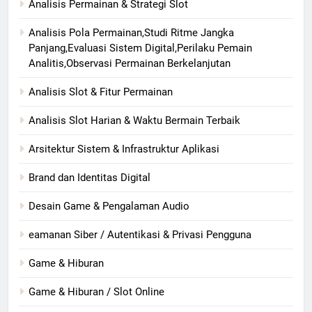
Analisis Permainan & Strategi Slot
Analisis Pola Permainan,Studi Ritme Jangka
Panjang,Evaluasi Sistem Digital,Perilaku Pemain
Analitis,Observasi Permainan Berkelanjutan
Analisis Slot & Fitur Permainan
Analisis Slot Harian & Waktu Bermain Terbaik
Arsitektur Sistem & Infrastruktur Aplikasi
Brand dan Identitas Digital
Desain Game & Pengalaman Audio
eamanan Siber / Autentikasi & Privasi Pengguna
Game & Hiburan
Game & Hiburan / Slot Online