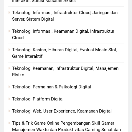
Interaktif, Solusi Masalah Akses
Teknologi Informasi, Infrastruktur Cloud, Jaringan dan
Server, Sistem Digital
Teknologi Informasi, Keamanan Digital, Infrastruktur
Cloud
Teknologi Kasino, Hiburan Digital, Evolusi Mesin Slot,
Game Interaktif
Teknologi Keamanan, Infrastruktur Digital, Manajemen
Risiko
Teknologi Permainan & Psikologi Digital
Teknologi Platform Digital
Teknologi Web, User Experience, Keamanan Digital
Tips & Trik Game Online Pengembangan Skill Gamer
Manajemen Waktu dan Produktivitas Gaming Sehat dan