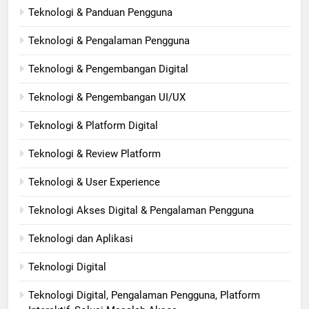
Teknologi & Panduan Pengguna
Teknologi & Pengalaman Pengguna
Teknologi & Pengembangan Digital
Teknologi & Pengembangan UI/UX
Teknologi & Platform Digital
Teknologi & Review Platform
Teknologi & User Experience
Teknologi Akses Digital & Pengalaman Pengguna
Teknologi dan Aplikasi
Teknologi Digital
Teknologi Digital, Pengalaman Pengguna, Platform