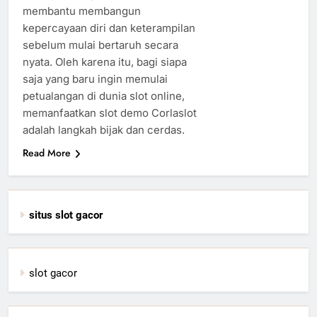
membantu membangun
kepercayaan diri dan keterampilan
sebelum mulai bertaruh secara
nyata. Oleh karena itu, bagi siapa
saja yang baru ingin memulai
petualangan di dunia slot online,
memanfaatkan slot demo Corlaslot
adalah langkah bijak dan cerdas.
Read More
situs slot gacor
slot gacor