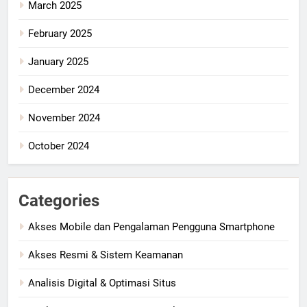
March 2025
February 2025
January 2025
December 2024
November 2024
October 2024
Categories
Akses Mobile dan Pengalaman Pengguna Smartphone
Akses Resmi & Sistem Keamanan
Analisis Digital & Optimasi Situs