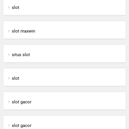
slot
slot maxwin
situs slot
slot
slot gacor
slot gacor