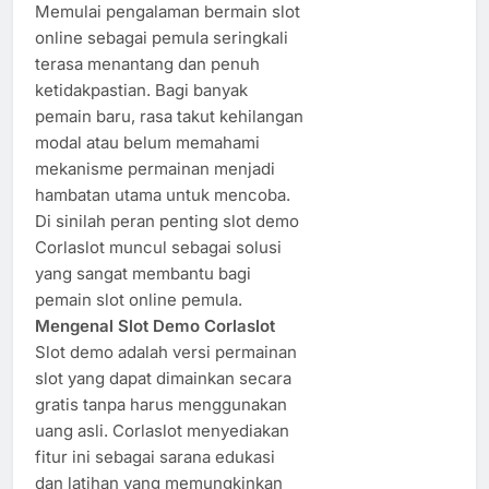
Memulai pengalaman bermain slot
online sebagai pemula seringkali
terasa menantang dan penuh
ketidakpastian. Bagi banyak
pemain baru, rasa takut kehilangan
modal atau belum memahami
mekanisme permainan menjadi
hambatan utama untuk mencoba.
Di sinilah peran penting slot demo
Corlaslot muncul sebagai solusi
yang sangat membantu bagi
pemain slot online pemula.
Mengenal Slot Demo Corlaslot
Slot demo adalah versi permainan
slot yang dapat dimainkan secara
gratis tanpa harus menggunakan
uang asli. Corlaslot menyediakan
fitur ini sebagai sarana edukasi
dan latihan yang memungkinkan