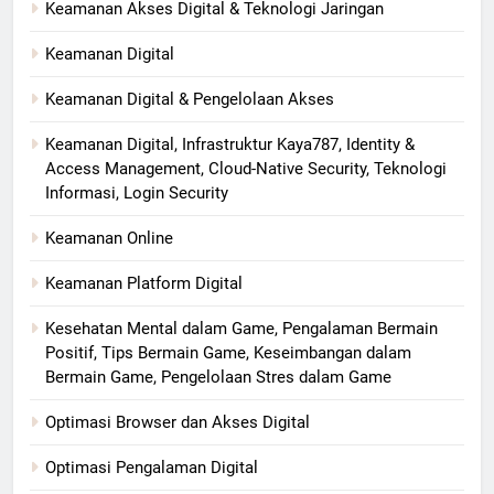
Keamanan Akses Digital & Teknologi Jaringan
Keamanan Digital
Keamanan Digital & Pengelolaan Akses
Keamanan Digital, Infrastruktur Kaya787, Identity &
Access Management, Cloud-Native Security, Teknologi
Informasi, Login Security
Keamanan Online
Keamanan Platform Digital
Kesehatan Mental dalam Game, Pengalaman Bermain
Positif, Tips Bermain Game, Keseimbangan dalam
Bermain Game, Pengelolaan Stres dalam Game
Optimasi Browser dan Akses Digital
Optimasi Pengalaman Digital