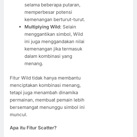
selama beberapa putaran,
memperbesar potensi
kemenangan berturut-turut.
Multiplying Wild:
Selain
menggantikan simbol, Wild
ini juga menggandakan nilai
kemenangan jika termasuk
dalam kombinasi yang
menang.
Fitur Wild tidak hanya membantu
menciptakan kombinasi menang,
tetapi juga menambah dinamika
permainan, membuat pemain lebih
bersemangat menunggu simbol ini
muncul.
Apa itu Fitur Scatter?