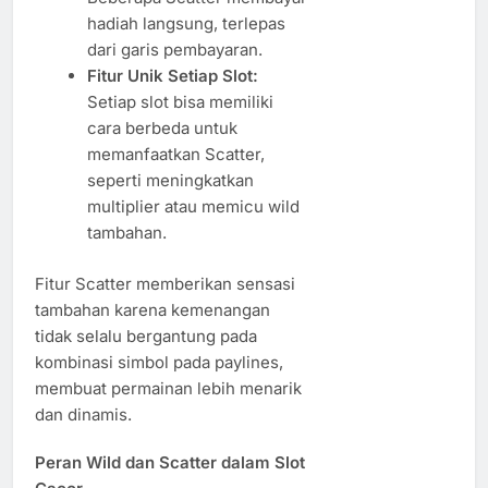
hadiah langsung, terlepas
dari garis pembayaran.
Fitur Unik Setiap Slot:
Setiap slot bisa memiliki
cara berbeda untuk
memanfaatkan Scatter,
seperti meningkatkan
multiplier atau memicu wild
tambahan.
Fitur Scatter memberikan sensasi
tambahan karena kemenangan
tidak selalu bergantung pada
kombinasi simbol pada paylines,
membuat permainan lebih menarik
dan dinamis.
Peran Wild dan Scatter dalam Slot