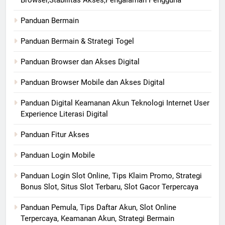
Panduan Bermain
Panduan Bermain & Strategi Togel
Panduan Browser dan Akses Digital
Panduan Browser Mobile dan Akses Digital
Panduan Digital Keamanan Akun Teknologi Internet User
Experience Literasi Digital
Panduan Fitur Akses
Panduan Login Mobile
Panduan Login Slot Online, Tips Klaim Promo, Strategi
Bonus Slot, Situs Slot Terbaru, Slot Gacor Terpercaya
Panduan Pemula, Tips Daftar Akun, Slot Online
Terpercaya, Keamanan Akun, Strategi Bermain