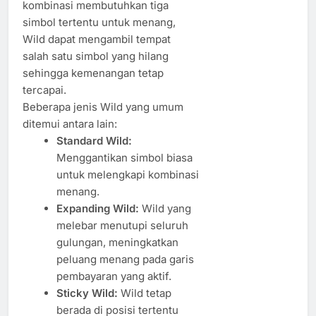
kombinasi membutuhkan tiga
simbol tertentu untuk menang,
Wild dapat mengambil tempat
salah satu simbol yang hilang
sehingga kemenangan tetap
tercapai.
Beberapa jenis Wild yang umum
ditemui antara lain:
Standard Wild:
Menggantikan simbol biasa
untuk melengkapi kombinasi
menang.
Expanding Wild:
Wild yang
melebar menutupi seluruh
gulungan, meningkatkan
peluang menang pada garis
pembayaran yang aktif.
Sticky Wild:
Wild tetap
berada di posisi tertentu