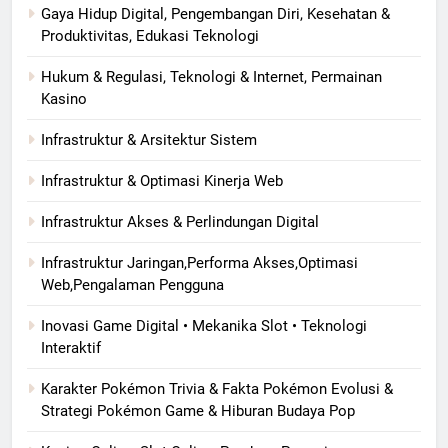
Gaya Hidup Digital, Pengembangan Diri, Kesehatan &
Produktivitas, Edukasi Teknologi
Hukum & Regulasi, Teknologi & Internet, Permainan
Kasino
Infrastruktur & Arsitektur Sistem
Infrastruktur & Optimasi Kinerja Web
Infrastruktur Akses & Perlindungan Digital
Infrastruktur Jaringan,Performa Akses,Optimasi
Web,Pengalaman Pengguna
Inovasi Game Digital • Mekanika Slot • Teknologi
Interaktif
Karakter Pokémon Trivia & Fakta Pokémon Evolusi &
Strategi Pokémon Game & Hiburan Budaya Pop