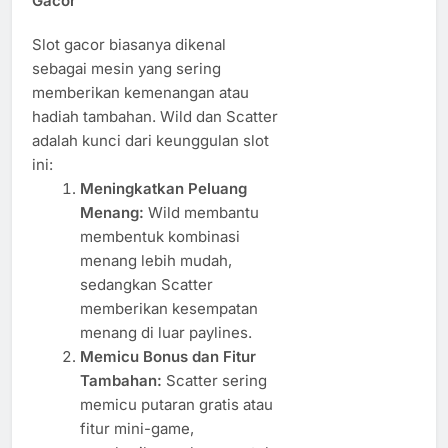
Gacor
Slot gacor biasanya dikenal
sebagai mesin yang sering
memberikan kemenangan atau
hadiah tambahan. Wild dan Scatter
adalah kunci dari keunggulan slot
ini:
Meningkatkan Peluang
Menang:
Wild membantu
membentuk kombinasi
menang lebih mudah,
sedangkan Scatter
memberikan kesempatan
menang di luar paylines.
Memicu Bonus dan Fitur
Tambahan:
Scatter sering
memicu putaran gratis atau
fitur mini-game,