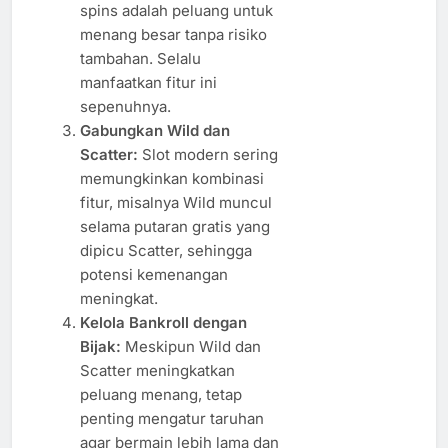
spins adalah peluang untuk
menang besar tanpa risiko
tambahan. Selalu
manfaatkan fitur ini
sepenuhnya.
Gabungkan Wild dan
Scatter:
Slot modern sering
memungkinkan kombinasi
fitur, misalnya Wild muncul
selama putaran gratis yang
dipicu Scatter, sehingga
potensi kemenangan
meningkat.
Kelola Bankroll dengan
Bijak:
Meskipun Wild dan
Scatter meningkatkan
peluang menang, tetap
penting mengatur taruhan
agar bermain lebih lama dan