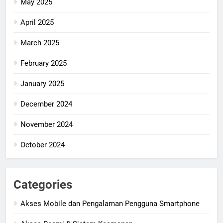
May 2025
April 2025
March 2025
February 2025
January 2025
December 2024
November 2024
October 2024
Categories
Akses Mobile dan Pengalaman Pengguna Smartphone