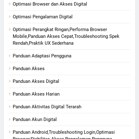
Optimasi Browser dan Akses Digital
Optimasi Pengalaman Digital
Optimasi Perangkat Ringan,Performa Browser
Mobile,Panduan Akses Cepat,Troubleshooting Spek
Rendah,Praktik UX Sederhana
Panduan Adaptasi Pengguna
Panduan Akses
Panduan Akses Digital
Panduan Akses Harian
Panduan Aktivitas Digital Terarah
Panduan Akun Digital
Panduan Android,Troubleshooting Login,Optimasi
Browser,Stabilitas Akses,Pengalaman Pengguna