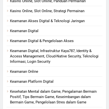
Kasino Online, Slot Online, Panduan Permainan
Kasino Online, Slot Online, Strategi Permainan
Keamanan Akses Digital & Teknologi Jaringan
Keamanan Digital
Keamanan Digital & Pengelolaan Akses
Keamanan Digital, Infrastruktur Kaya787, Identity &
Access Management, Cloud-Native Security, Teknologi
Informasi, Login Security
Keamanan Online
Keamanan Platform Digital
Kesehatan Mental dalam Game, Pengalaman Bermain
Positif, Tips Bermain Game, Keseimbangan dalam
Bermain Game, Pengelolaan Stres dalam Game