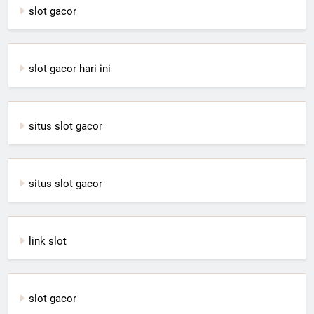
slot gacor
slot gacor hari ini
situs slot gacor
situs slot gacor
link slot
slot gacor