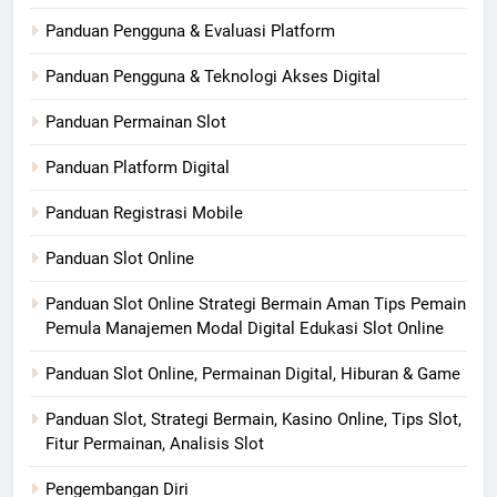
Panduan Pengguna & Evaluasi Platform
Panduan Pengguna & Teknologi Akses Digital
Panduan Permainan Slot
Panduan Platform Digital
Panduan Registrasi Mobile
Panduan Slot Online
Panduan Slot Online Strategi Bermain Aman Tips Pemain
Pemula Manajemen Modal Digital Edukasi Slot Online
Panduan Slot Online, Permainan Digital, Hiburan & Game
Panduan Slot, Strategi Bermain, Kasino Online, Tips Slot,
Fitur Permainan, Analisis Slot
Pengembangan Diri