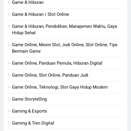
Game & Hiburan
Game & Hiburan / Slot Online
Game & Hiburan, Pendidikan, Manajemen Waktu, Gaya
Hidup Sehat
Game Online, Mesin Slot, Judi Online, Slot Online, Tips
Bermain Game
Game Online, Panduan Pemula, Hiburan Digital
Game Online, Slot Online, Panduan Judi
Game Online, Teknologi, Slot Gaya Hidup Modern
Game Storytelling
Gaming & Esports
Gaming & Tren Digital