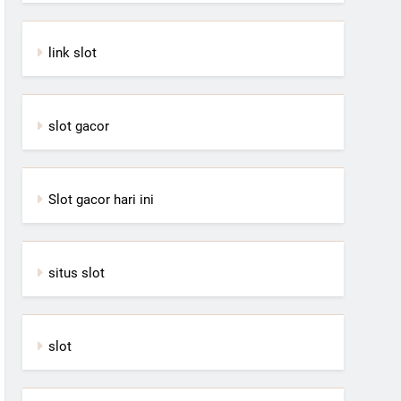
link slot
slot gacor
Slot gacor hari ini
situs slot
slot