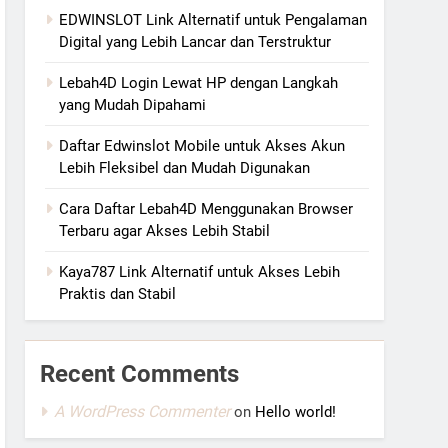
EDWINSLOT Link Alternatif untuk Pengalaman
Digital yang Lebih Lancar dan Terstruktur
Lebah4D Login Lewat HP dengan Langkah
yang Mudah Dipahami
Daftar Edwinslot Mobile untuk Akses Akun
Lebih Fleksibel dan Mudah Digunakan
Cara Daftar Lebah4D Menggunakan Browser
Terbaru agar Akses Lebih Stabil
Kaya787 Link Alternatif untuk Akses Lebih
Praktis dan Stabil
Recent Comments
A WordPress Commenter
on
Hello world!