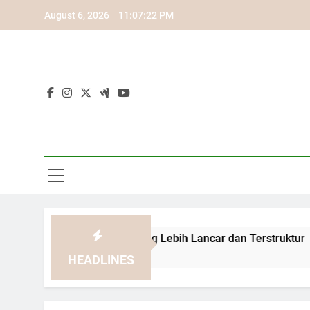
Skip
August 6, 2026
11:07:23 PM
to
content
Pou
Konversi 
laman Digital yang Lebih Lancar dan Terstruktur
Lebah
2 Month
HEADLINES