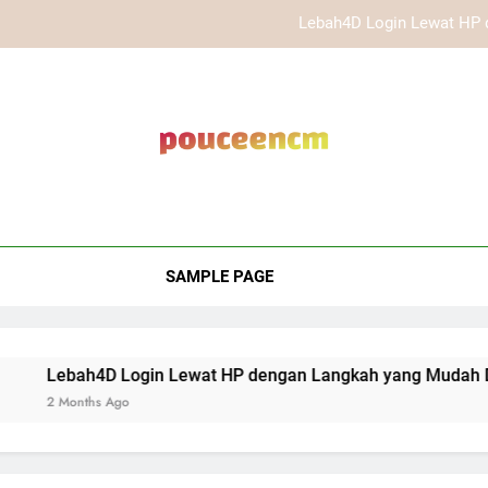
Lebah4D Login Lewat HP 
Daftar Edwinslot Mobile untuk Akses Akun
Cara Daftar Lebah4D Menggunakan Bro
EDWINSLOT Link Alternatif untuk Pengalaman Digi
ce En Cm
Lebah4D Login Lewat HP 
Ukuran Inci Ke Cm Dan Sebaliknya Dengan Cepat Dan Mudah Di 
Daftar Edwinslot Mobile untuk Akses Akun
SAMPLE PAGE
Cara Daftar Lebah4D Menggunakan Bro
4D Login Lewat HP dengan Langkah yang Mudah Dipahami
s Ago