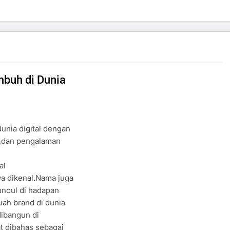
buh di Dunia
unia digital dengan
ta,dan pengalaman
al
ya dikenal.Nama juga
uncul di hadapan
ah brand di dunia
dibangun di
t dibahas sebagai