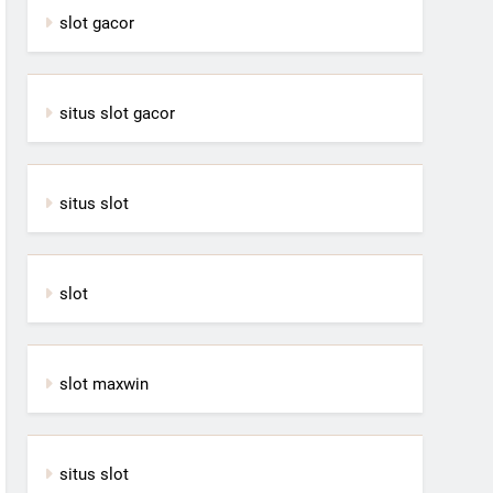
slot gacor
situs slot gacor
situs slot
slot
slot maxwin
situs slot