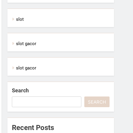
slot
slot gacor
slot gacor
Search
SEARCH
Recent Posts