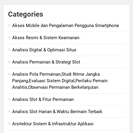
Categories
Akses Mobile dan Pengalaman Pengguna Smartphone
Akses Resmi & Sistem Keamanan
Analisis Digital & Optimasi Situs
Analisis Permainan & Strategi Slot
Analisis Pola Permainan,Studi Ritme Jangka
Panjang,Evaluasi Sistem Digital,Perilaku Pemain
Analitis,Observasi Permainan Berkelanjutan
Analisis Slot & Fitur Permainan
Analisis Slot Harian & Waktu Bermain Terbaik
Arsitektur Sistem & Infrastruktur Aplikasi