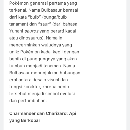
Pokémon generasi pertama yang
terkenal. Nama Bulbasaur berasal
dari kata “bulb” (bunga/bulb
tanaman) dan “saur” (dari bahasa
Yunani
sauros
yang berarti kadal
atau dinosaurus). Nama ini
mencerminkan wujudnya yang
unik: Pokémon kadal kecil dengan
benih di punggungnya yang akan
tumbuh menjadi tanaman. Nama
Bulbasaur menunjukkan hubungan
erat antara desain visual dan
fungsi karakter, karena benih
tersebut menjadi simbol evolusi
dan pertumbuhan.
Charmander dan Charizard: Api
yang Berkobar