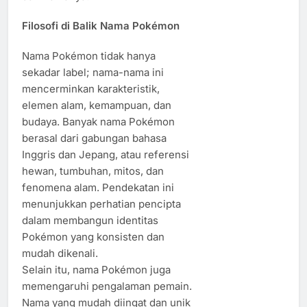
Filosofi di Balik Nama Pokémon
Nama Pokémon tidak hanya
sekadar label; nama-nama ini
mencerminkan karakteristik,
elemen alam, kemampuan, dan
budaya. Banyak nama Pokémon
berasal dari gabungan bahasa
Inggris dan Jepang, atau referensi
hewan, tumbuhan, mitos, dan
fenomena alam. Pendekatan ini
menunjukkan perhatian pencipta
dalam membangun identitas
Pokémon yang konsisten dan
mudah dikenali.
Selain itu, nama Pokémon juga
memengaruhi pengalaman pemain.
Nama yang mudah diingat dan unik