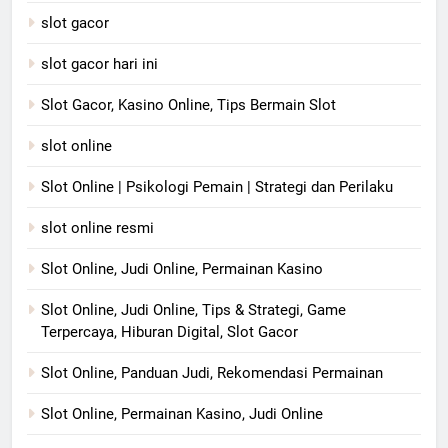
slot gacor
slot gacor hari ini
Slot Gacor, Kasino Online, Tips Bermain Slot
slot online
Slot Online | Psikologi Pemain | Strategi dan Perilaku
slot online resmi
Slot Online, Judi Online, Permainan Kasino
Slot Online, Judi Online, Tips & Strategi, Game
Terpercaya, Hiburan Digital, Slot Gacor
Slot Online, Panduan Judi, Rekomendasi Permainan
Slot Online, Permainan Kasino, Judi Online