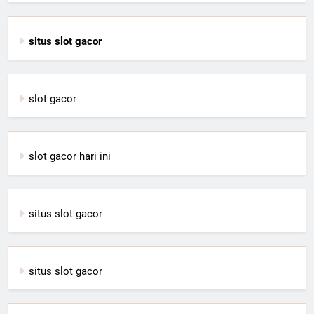
situs slot gacor
slot gacor
slot gacor hari ini
situs slot gacor
situs slot gacor