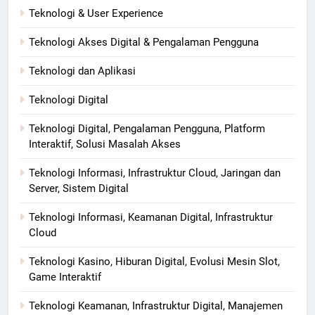
Teknologi & User Experience
Teknologi Akses Digital & Pengalaman Pengguna
Teknologi dan Aplikasi
Teknologi Digital
Teknologi Digital, Pengalaman Pengguna, Platform
Interaktif, Solusi Masalah Akses
Teknologi Informasi, Infrastruktur Cloud, Jaringan dan
Server, Sistem Digital
Teknologi Informasi, Keamanan Digital, Infrastruktur
Cloud
Teknologi Kasino, Hiburan Digital, Evolusi Mesin Slot,
Game Interaktif
Teknologi Keamanan, Infrastruktur Digital, Manajemen