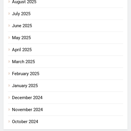
August 2025
July 2025
June 2025
May 2025
April 2025
March 2025
February 2025
January 2025
December 2024
November 2024
October 2024