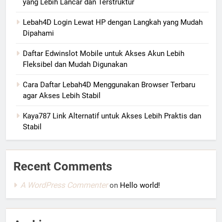
yang Lebih Lancar dan Terstruktur
Lebah4D Login Lewat HP dengan Langkah yang Mudah
Dipahami
Daftar Edwinslot Mobile untuk Akses Akun Lebih
Fleksibel dan Mudah Digunakan
Cara Daftar Lebah4D Menggunakan Browser Terbaru
agar Akses Lebih Stabil
Kaya787 Link Alternatif untuk Akses Lebih Praktis dan
Stabil
Recent Comments
A WordPress Commenter
on
Hello world!