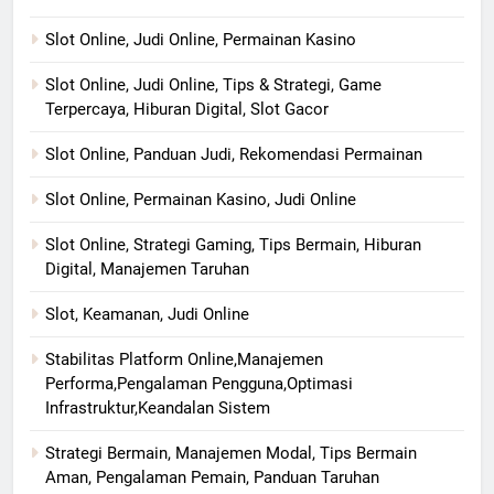
Slot Online, Judi Online, Permainan Kasino
Slot Online, Judi Online, Tips & Strategi, Game
Terpercaya, Hiburan Digital, Slot Gacor
Slot Online, Panduan Judi, Rekomendasi Permainan
Slot Online, Permainan Kasino, Judi Online
Slot Online, Strategi Gaming, Tips Bermain, Hiburan
Digital, Manajemen Taruhan
Slot, Keamanan, Judi Online
Stabilitas Platform Online,Manajemen
Performa,Pengalaman Pengguna,Optimasi
Infrastruktur,Keandalan Sistem
Strategi Bermain, Manajemen Modal, Tips Bermain
Aman, Pengalaman Pemain, Panduan Taruhan