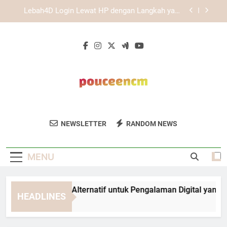
Skip
Daftar Edwinslot Mobile untuk Akses Akun Lebih
to
Fleksibel dan Mudah Digunakan
content
Cara Daftar Lebah4D Menggunakan Browser
Terbaru agar Akses Lebih Stabil
EDWINSLOT Link Alternatif untuk Pengalaman
Digital yang Lebih Lancar dan Terstruktur
Lebah4D Login Lewat HP dengan Langkah yang
Mudah Dipahami
Daftar Edwinslot Mobile untuk Akses Akun Lebih
Fleksibel dan Mudah Digunakan
Pouce En Cm
Konversi Ukuran Inci Ke Cm Dan Sebaliknya
Cara Daftar Lebah4D Menggunakan Browser
NEWSLETTER
RANDOM NEWS
Terbaru agar Akses Lebih Stabil
Dengan Cepat Dan Mudah Di Pouce En Cm.
Alat Konversi Untuk Kebutuhan Harian
MENU
Anda.
DWINSLOT Link Alternatif untuk Pengalaman Digital yang Lebi
HEADLINES
 Month Ago