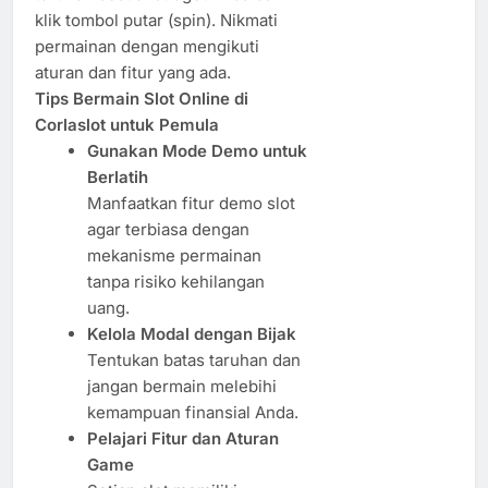
klik tombol putar (spin). Nikmati
permainan dengan mengikuti
aturan dan fitur yang ada.
Tips Bermain Slot Online di
Corlaslot untuk Pemula
Gunakan Mode Demo untuk
Berlatih
Manfaatkan fitur demo slot
agar terbiasa dengan
mekanisme permainan
tanpa risiko kehilangan
uang.
Kelola Modal dengan Bijak
Tentukan batas taruhan dan
jangan bermain melebihi
kemampuan finansial Anda.
Pelajari Fitur dan Aturan
Game