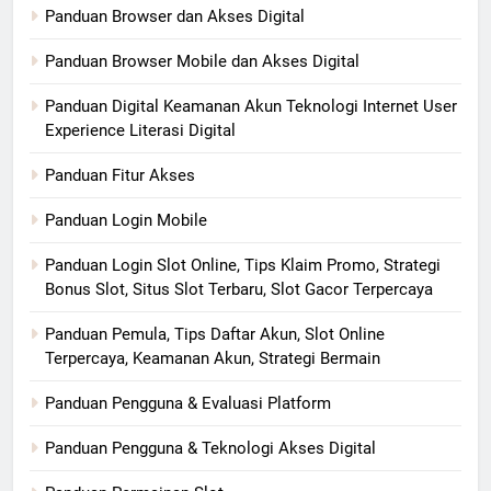
Panduan Browser dan Akses Digital
Panduan Browser Mobile dan Akses Digital
Panduan Digital Keamanan Akun Teknologi Internet User
Experience Literasi Digital
Panduan Fitur Akses
Panduan Login Mobile
Panduan Login Slot Online, Tips Klaim Promo, Strategi
Bonus Slot, Situs Slot Terbaru, Slot Gacor Terpercaya
Panduan Pemula, Tips Daftar Akun, Slot Online
Terpercaya, Keamanan Akun, Strategi Bermain
Panduan Pengguna & Evaluasi Platform
Panduan Pengguna & Teknologi Akses Digital