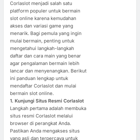
Corlaslot menjadi salah satu
platform populer untuk bermain
slot online karena kemudahan
akses dan variasi game yang
menarik. Bagi pemula yang ingin
mulai bermain, penting untuk
mengetahui langkah-langkah
daftar dan cara main yang benar
agar pengalaman bermain lebih
lancar dan menyenangkan. Berikut
ini panduan lengkap untuk
mendaftar Corlaslot dan mulai
bermain slot online.
1. Kunjungi Situs Resmi Corlaslot
Langkah pertama adalah membuka
situs resmi Corlaslot melalui
browser di perangkat Anda.
Pastikan Anda mengakses situs
yang asli dan terpercaya untuk