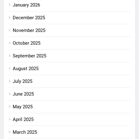
January 2026
December 2025
November 2025
October 2025
September 2025
August 2025
July 2025
June 2025
May 2025
April 2025
March 2025