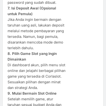
password yang sudah dibuat.
7. Isi Deposit Awal (Opsional
untuk Pemula)
Jika Anda ingin bermain dengan
taruhan uang asli, lakukan deposit
melalui metode pembayaran yang
tersedia. Namun, bagi pemula,
disarankan mencoba mode demo
terlebih dahulu.
8. Pilih Game Slot yang Ingin
Dimainkan
Di dashboard akun, pilih menu slot
online dan jelajahi berbagai pilihan
game yang tersedia di Corlaslot.
Sesuaikan pilihan dengan minat
dan strategi Anda.
9. Mulai Bermain Slot Online
Setelah memilih game, atur
taruhan sesuai budget Anda dan