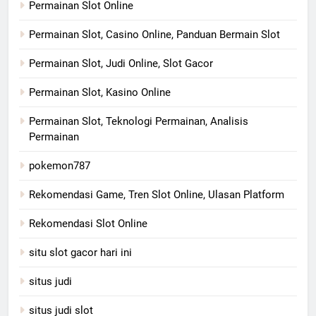
Permainan Slot Online
Permainan Slot, Casino Online, Panduan Bermain Slot
Permainan Slot, Judi Online, Slot Gacor
Permainan Slot, Kasino Online
Permainan Slot, Teknologi Permainan, Analisis
Permainan
pokemon787
Rekomendasi Game, Tren Slot Online, Ulasan Platform
Rekomendasi Slot Online
situ slot gacor hari ini
situs judi
situs judi slot