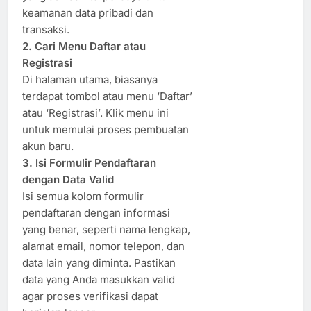
keamanan data pribadi dan
transaksi.
2. Cari Menu Daftar atau
Registrasi
Di halaman utama, biasanya
terdapat tombol atau menu ‘Daftar’
atau ‘Registrasi’. Klik menu ini
untuk memulai proses pembuatan
akun baru.
3. Isi Formulir Pendaftaran
dengan Data Valid
Isi semua kolom formulir
pendaftaran dengan informasi
yang benar, seperti nama lengkap,
alamat email, nomor telepon, dan
data lain yang diminta. Pastikan
data yang Anda masukkan valid
agar proses verifikasi dapat