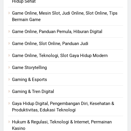
Hidup Sehat
Game Online, Mesin Slot, Judi Online, Slot Online, Tips
Bermain Game
Game Online, Panduan Pemula, Hiburan Digital
Game Online, Slot Online, Panduan Judi
Game Online, Teknologi, Slot Gaya Hidup Modern
Game Storytelling
Gaming & Esports
Gaming & Tren Digital
Gaya Hidup Digital, Pengembangan Diri, Kesehatan &
Produktivitas, Edukasi Teknologi
Hukum & Regulasi, Teknologi & Internet, Permainan
Kasino