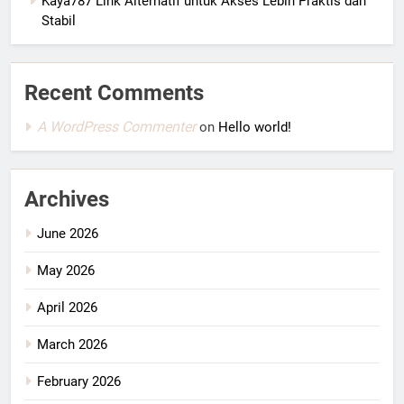
Kaya787 Link Alternatif untuk Akses Lebih Praktis dan
Stabil
Recent Comments
A WordPress Commenter
on
Hello world!
Archives
June 2026
May 2026
April 2026
March 2026
February 2026