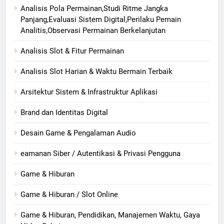
Analisis Pola Permainan,Studi Ritme Jangka
Panjang,Evaluasi Sistem Digital,Perilaku Pemain
Analitis,Observasi Permainan Berkelanjutan
Analisis Slot & Fitur Permainan
Analisis Slot Harian & Waktu Bermain Terbaik
Arsitektur Sistem & Infrastruktur Aplikasi
Brand dan Identitas Digital
Desain Game & Pengalaman Audio
eamanan Siber / Autentikasi & Privasi Pengguna
Game & Hiburan
Game & Hiburan / Slot Online
Game & Hiburan, Pendidikan, Manajemen Waktu, Gaya