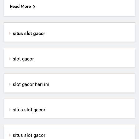
Read More
situs slot gacor
slot gacor
slot gacor hari ini
situs slot gacor
situs slot gacor