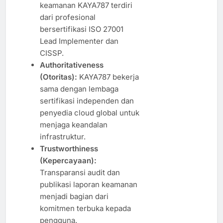
keamanan KAYA787 terdiri
dari profesional
bersertifikasi ISO 27001
Lead Implementer dan
CISSP.
Authoritativeness
(Otoritas):
KAYA787 bekerja
sama dengan lembaga
sertifikasi independen dan
penyedia cloud global untuk
menjaga keandalan
infrastruktur.
Trustworthiness
(Kepercayaan):
Transparansi audit dan
publikasi laporan keamanan
menjadi bagian dari
komitmen terbuka kepada
pengguna.