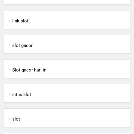
link slot
slot gacor
Slot gacor hari ini
situs slot
slot