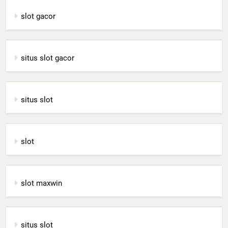
slot gacor
situs slot gacor
situs slot
slot
slot maxwin
situs slot