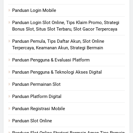
Panduan Login Mobile
Panduan Login Slot Online, Tips Klaim Promo, Strategi
Bonus Slot, Situs Slot Terbaru, Slot Gacor Terpercaya
Panduan Pemula, Tips Daftar Akun, Slot Online
Terpercaya, Keamanan Akun, Strategi Bermain
Panduan Pengguna & Evaluasi Platform
Panduan Pengguna & Teknologi Akses Digital
Panduan Permainan Slot
Panduan Platform Digital
Panduan Registrasi Mobile
Panduan Slot Online