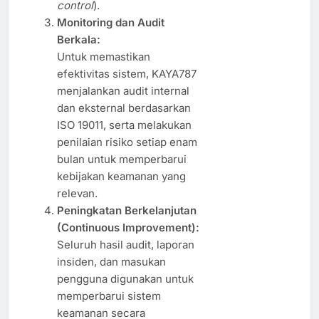
control
).
Monitoring dan Audit
Berkala:
Untuk memastikan
efektivitas sistem, KAYA787
menjalankan audit internal
dan eksternal berdasarkan
ISO 19011, serta melakukan
penilaian risiko setiap enam
bulan untuk memperbarui
kebijakan keamanan yang
relevan.
Peningkatan Berkelanjutan
(Continuous Improvement):
Seluruh hasil audit, laporan
insiden, dan masukan
pengguna digunakan untuk
memperbarui sistem
keamanan secara