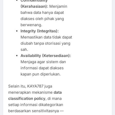
Confidentiality
(Kerahasiaan):
Menjamin
bahwa data hanya dapat
diakses oleh pihak yang
berwenang.
Integrity (Integritas):
Memastikan data tidak dapat
diubah tanpa otorisasi yang
sah.
Availability (Ketersediaan):
Menjaga agar sistem dan
informasi dapat diakses
kapan pun diperlukan.
Selain itu, KAYA787 juga
menerapkan mekanisme
data
classification policy
, di mana
setiap informasi dikategorikan
berdasarkan sensitivitasnya —