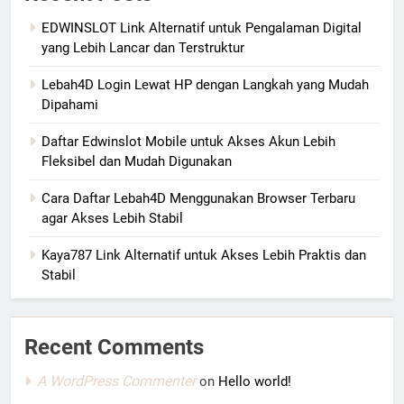
EDWINSLOT Link Alternatif untuk Pengalaman Digital
yang Lebih Lancar dan Terstruktur
Lebah4D Login Lewat HP dengan Langkah yang Mudah
Dipahami
Daftar Edwinslot Mobile untuk Akses Akun Lebih
Fleksibel dan Mudah Digunakan
Cara Daftar Lebah4D Menggunakan Browser Terbaru
agar Akses Lebih Stabil
Kaya787 Link Alternatif untuk Akses Lebih Praktis dan
Stabil
Recent Comments
A WordPress Commenter
on
Hello world!