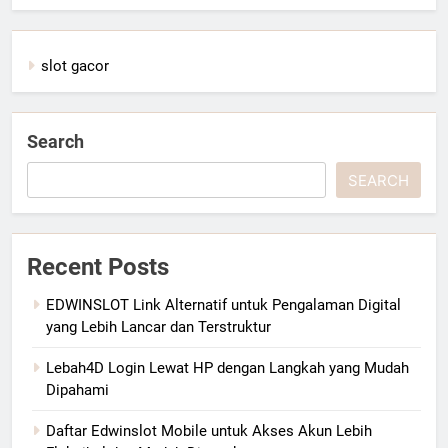
slot gacor
Search
SEARCH
Recent Posts
EDWINSLOT Link Alternatif untuk Pengalaman Digital
yang Lebih Lancar dan Terstruktur
Lebah4D Login Lewat HP dengan Langkah yang Mudah
Dipahami
Daftar Edwinslot Mobile untuk Akses Akun Lebih