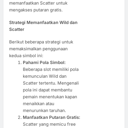
memanfaatkan Scatter untuk
mengakses putaran gratis.
Strategi Memanfaatkan Wild dan
Scatter
Berikut beberapa strategi untuk
memaksimalkan penggunaan
kedua simbol ini:
Pahami Pola Simbol:
Beberapa slot memiliki pola
kemunculan Wild dan
Scatter tertentu. Mengenali
pola ini dapat membantu
pemain menentukan kapan
menaikkan atau
menurunkan taruhan.
Manfaatkan Putaran Gratis:
Scatter yang memicu free