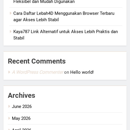
Fleksibel dan Mudah Digunakan
Cara Daftar Lebah4D Menggunakan Browser Terbaru
agar Akses Lebih Stabil
Kaya787 Link Alternatif untuk Akses Lebih Praktis dan
Stabil
Recent Comments
A WordPress Commenter
on
Hello world!
Archives
June 2026
May 2026