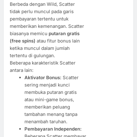
Berbeda dengan Wild, Scatter
tidak perlu muncul pada garis
pembayaran tertentu untuk
memberikan kemenangan. Scatter
biasanya memicu
putaran gratis
(free spins)
atau fitur bonus lain
ketika muncul dalam jumlah
tertentu di gulungan.
Beberapa karakteristik Scatter
antara lain:
Aktivator Bonus:
Scatter
sering menjadi kunci
membuka putaran gratis
atau mini-game bonus,
memberikan peluang
tambahan menang tanpa
menambah taruhan.
Pembayaran Independen:
Beberapa Scatter membayar