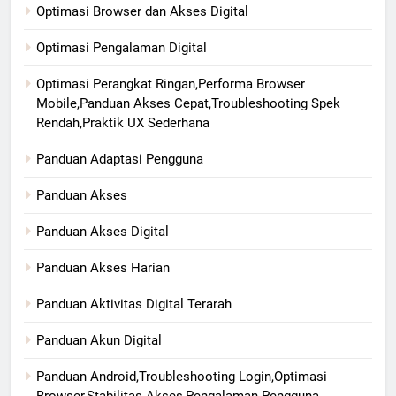
Optimasi Browser dan Akses Digital
Optimasi Pengalaman Digital
Optimasi Perangkat Ringan,Performa Browser
Mobile,Panduan Akses Cepat,Troubleshooting Spek
Rendah,Praktik UX Sederhana
Panduan Adaptasi Pengguna
Panduan Akses
Panduan Akses Digital
Panduan Akses Harian
Panduan Aktivitas Digital Terarah
Panduan Akun Digital
Panduan Android,Troubleshooting Login,Optimasi
Browser,Stabilitas Akses,Pengalaman Pengguna