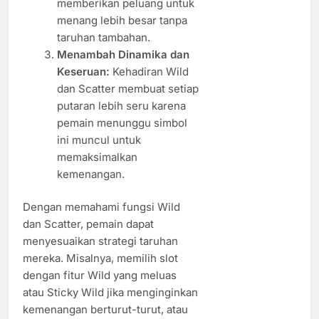
memberikan peluang untuk
menang lebih besar tanpa
taruhan tambahan.
Menambah Dinamika dan
Keseruan:
Kehadiran Wild
dan Scatter membuat setiap
putaran lebih seru karena
pemain menunggu simbol
ini muncul untuk
memaksimalkan
kemenangan.
Dengan memahami fungsi Wild
dan Scatter, pemain dapat
menyesuaikan strategi taruhan
mereka. Misalnya, memilih slot
dengan fitur Wild yang meluas
atau Sticky Wild jika menginginkan
kemenangan berturut-turut, atau