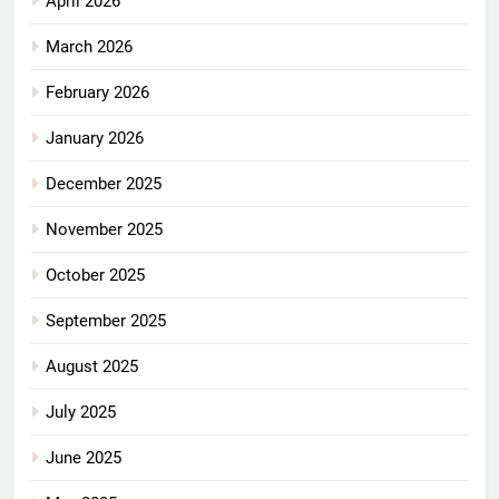
April 2026
March 2026
February 2026
January 2026
December 2025
November 2025
October 2025
September 2025
August 2025
July 2025
June 2025