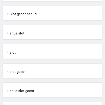
Slot gacor hari ini
situs slot
slot
slot gacor
situs slot gacor