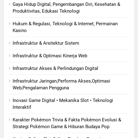
Gaya Hidup Digital, Pengembangan Diri, Kesehatan &
Produktivitas, Edukasi Teknologi
Hukum & Regulasi, Teknologi & Internet, Permainan
Kasino
Infrastruktur & Arsitektur Sistem
Infrastruktur & Optimasi Kinerja Web
Infrastruktur Akses & Perlindungan Digital
Infrastruktur Jaringan,Performa Akses,Optimasi
Web,Pengalaman Pengguna
Inovasi Game Digital • Mekanika Slot • Teknologi
Interaktif
Karakter Pokémon Trivia & Fakta Pokémon Evolusi &
Strategi Pokémon Game & Hiburan Budaya Pop