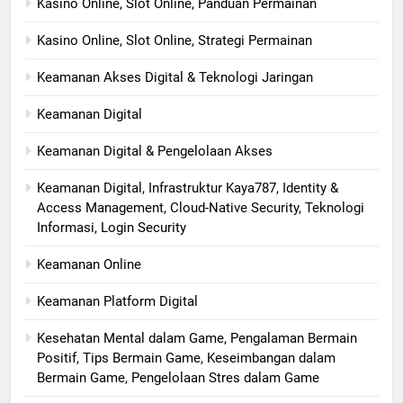
Kasino Online, Slot Online, Panduan Permainan
Kasino Online, Slot Online, Strategi Permainan
Keamanan Akses Digital & Teknologi Jaringan
Keamanan Digital
Keamanan Digital & Pengelolaan Akses
Keamanan Digital, Infrastruktur Kaya787, Identity &
Access Management, Cloud-Native Security, Teknologi
Informasi, Login Security
Keamanan Online
Keamanan Platform Digital
Kesehatan Mental dalam Game, Pengalaman Bermain
Positif, Tips Bermain Game, Keseimbangan dalam
Bermain Game, Pengelolaan Stres dalam Game