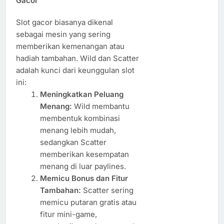
Gacor
Slot gacor biasanya dikenal
sebagai mesin yang sering
memberikan kemenangan atau
hadiah tambahan. Wild dan Scatter
adalah kunci dari keunggulan slot
ini:
Meningkatkan Peluang
Menang:
Wild membantu
membentuk kombinasi
menang lebih mudah,
sedangkan Scatter
memberikan kesempatan
menang di luar paylines.
Memicu Bonus dan Fitur
Tambahan:
Scatter sering
memicu putaran gratis atau
fitur mini-game,