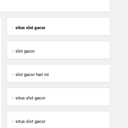
situs slot gacor
slot gacor
slot gacor hari ini
situs slot gacor
situs slot gacor