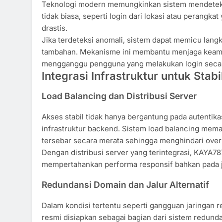
Teknologi modern memungkinkan sistem mendeteksi
tidak biasa, seperti login dari lokasi atau perangka
drastis.
Jika terdeteksi anomali, sistem dapat memicu langk
tambahan. Mekanisme ini membantu menjaga keam
mengganggu pengguna yang melakukan login secar
Integrasi Infrastruktur untuk Stab
Load Balancing dan Distribusi Server
Akses stabil tidak hanya bergantung pada autentikas
infrastruktur backend. Sistem load balancing memas
tersebar secara merata sehingga menghindari over
Dengan distribusi server yang terintegrasi, KAYA
mempertahankan performa responsif bahkan pada j
Redundansi Domain dan Jalur Alternatif
Dalam kondisi tertentu seperti gangguan jaringan reg
resmi disiapkan sebagai bagian dari sistem redunda