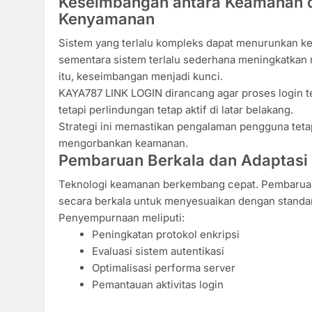
Keseimbangan antara Keamanan 
Kenyamanan
Sistem yang terlalu kompleks dapat menurunkan k
sementara sistem terlalu sederhana meningkatkan r
itu, keseimbangan menjadi kunci.
KAYA787 LINK LOGIN dirancang agar proses login tet
tetapi perlindungan tetap aktif di latar belakang.
Strategi ini memastikan pengalaman pengguna tetap
mengorbankan keamanan.
Pembaruan Berkala dan Adaptasi 
Teknologi keamanan berkembang cepat. Pembaruan
secara berkala untuk menyesuaikan dengan standar
Penyempurnaan meliputi:
Peningkatan protokol enkripsi
Evaluasi sistem autentikasi
Optimalisasi performa server
Pemantauan aktivitas login