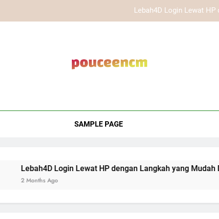
Lebah4D Login Lewat HP 
Daftar Edwinslot Mobile untuk Akses Akun
Cara Daftar Lebah4D Menggunakan Bro
EDWINSLOT Link Alternatif untuk Pengalaman Digi
ce En Cm
Lebah4D Login Lewat HP 
Ukuran Inci Ke Cm Dan Sebaliknya Dengan Cepat Dan Mudah Di 
Daftar Edwinslot Mobile untuk Akses Akun
SAMPLE PAGE
Cara Daftar Lebah4D Menggunakan Bro
4D Login Lewat HP dengan Langkah yang Mudah Dipahami
s Ago