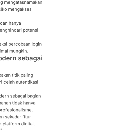
ng mengatasnamakan
risiko mengakses
 dan hanya
enghindari potensi
ksi percobaan login
nimal mungkin.
Modern sebagai
akan titik paling
i celah autentikasi
dern sebagai bagian
amanan tidak hanya
profesionalisme.
 sekadar fitur
platform digital.