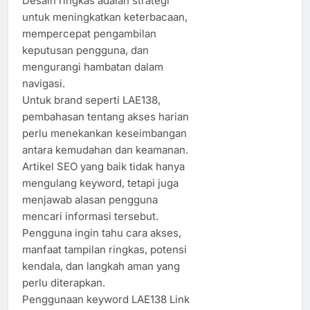
Desain ringkas adalah strategi
untuk meningkatkan keterbacaan,
mempercepat pengambilan
keputusan pengguna, dan
mengurangi hambatan dalam
navigasi.
Untuk brand seperti LAE138,
pembahasan tentang akses harian
perlu menekankan keseimbangan
antara kemudahan dan keamanan.
Artikel SEO yang baik tidak hanya
mengulang keyword, tetapi juga
menjawab alasan pengguna
mencari informasi tersebut.
Pengguna ingin tahu cara akses,
manfaat tampilan ringkas, potensi
kendala, dan langkah aman yang
perlu diterapkan.
Penggunaan keyword LAE138 Link