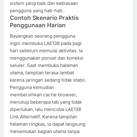
sistem yang baik dan kebiasaan
pengguna yang hati-hati.
Contoh Skenario Praktis
Penggunaan Harian
Bayangkan seorang pengguna
ingin membuka LAE138 pada pagi
hari sebelum memulai aktivitas. Ia
menggunakan ponsel dan koneksi
seluler. Saat membuka halaman
utama, tampilan terasa lambat
karena jaringan sedang tidak stabil.
Pengguna kemudian
membersihkan cache browser,
menutup beberapa tab yang tidak
diperlukan, lalu mencoba LAE138
Link Alternatif. Karena tampilan
halaman ringkas, ia dapat langsung
menemukan bagian utama tanpa