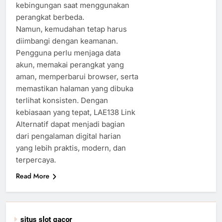
kebingungan saat menggunakan
perangkat berbeda.
Namun, kemudahan tetap harus
diimbangi dengan keamanan.
Pengguna perlu menjaga data
akun, memakai perangkat yang
aman, memperbarui browser, serta
memastikan halaman yang dibuka
terlihat konsisten. Dengan
kebiasaan yang tepat, LAE138 Link
Alternatif dapat menjadi bagian
dari pengalaman digital harian
yang lebih praktis, modern, dan
terpercaya.
Read More
situs slot gacor