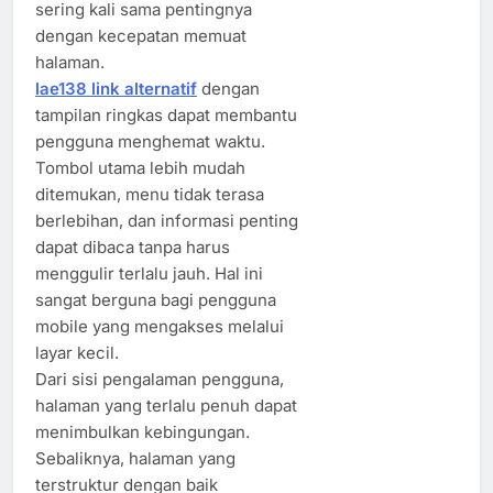
sering kali sama pentingnya
dengan kecepatan memuat
halaman.
lae138 link alternatif
dengan
tampilan ringkas dapat membantu
pengguna menghemat waktu.
Tombol utama lebih mudah
ditemukan, menu tidak terasa
berlebihan, dan informasi penting
dapat dibaca tanpa harus
menggulir terlalu jauh. Hal ini
sangat berguna bagi pengguna
mobile yang mengakses melalui
layar kecil.
Dari sisi pengalaman pengguna,
halaman yang terlalu penuh dapat
menimbulkan kebingungan.
Sebaliknya, halaman yang
terstruktur dengan baik