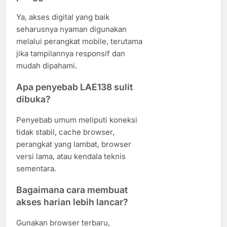
Ya, akses digital yang baik
seharusnya nyaman digunakan
melalui perangkat mobile, terutama
jika tampilannya responsif dan
mudah dipahami.
Apa penyebab LAE138 sulit
dibuka?
Penyebab umum meliputi koneksi
tidak stabil, cache browser,
perangkat yang lambat, browser
versi lama, atau kendala teknis
sementara.
Bagaimana cara membuat
akses harian lebih lancar?
Gunakan browser terbaru,