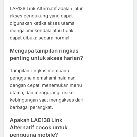
LAE138 Link Alternatif adalah jalur
akses pendukung yang dapat
digunakan ketika akses utama
mengalami kendala atau tidak
dapat dibuka secara normal.
Mengapa tampilan ringkas
penting untuk akses harian?
Tampilan ringkas membantu
pengguna memahami halaman
dengan cepat, menemukan menu
utama, dan mengurangi risiko
kebingungan saat mengakses dari
berbagai perangkat.
Apakah LAE138 Link
Alternatif cocok untuk
pengguna mobile?