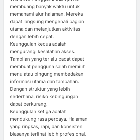
membuang banyak waktu untuk
memahami alur halaman. Mereka
dapat langsung mengenali bagian
utama dan melanjutkan aktivitas
dengan lebih cepat.
Keunggulan kedua adalah
mengurangi kesalahan akses.
Tampilan yang terlalu padat dapat
membuat pengguna salah memilih
menu atau bingung membedakan
informasi utama dan tambahan.
Dengan struktur yang lebih
sederhana, risiko kebingungan
dapat berkurang.
Keunggulan ketiga adalah
mendukung rasa percaya. Halaman
yang ringkas, rapi, dan konsisten
biasanya terlihat lebih profesional.