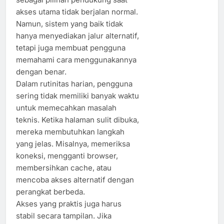
akses utama tidak berjalan normal.
Namun, sistem yang baik tidak
hanya menyediakan jalur alternatif,
tetapi juga membuat pengguna
memahami cara menggunakannya
dengan benar.
Dalam rutinitas harian, pengguna
sering tidak memiliki banyak waktu
untuk memecahkan masalah
teknis. Ketika halaman sulit dibuka,
mereka membutuhkan langkah
yang jelas. Misalnya, memeriksa
koneksi, mengganti browser,
membersihkan cache, atau
mencoba akses alternatif dengan
perangkat berbeda.
Akses yang praktis juga harus
stabil secara tampilan. Jika