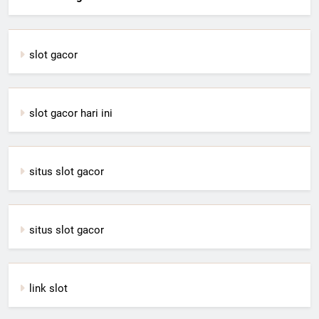
slot gacor
slot gacor hari ini
situs slot gacor
situs slot gacor
link slot