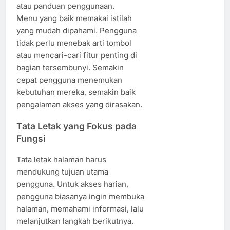
atau panduan penggunaan.
Menu yang baik memakai istilah
yang mudah dipahami. Pengguna
tidak perlu menebak arti tombol
atau mencari-cari fitur penting di
bagian tersembunyi. Semakin
cepat pengguna menemukan
kebutuhan mereka, semakin baik
pengalaman akses yang dirasakan.
Tata Letak yang Fokus pada
Fungsi
Tata letak halaman harus
mendukung tujuan utama
pengguna. Untuk akses harian,
pengguna biasanya ingin membuka
halaman, memahami informasi, lalu
melanjutkan langkah berikutnya.