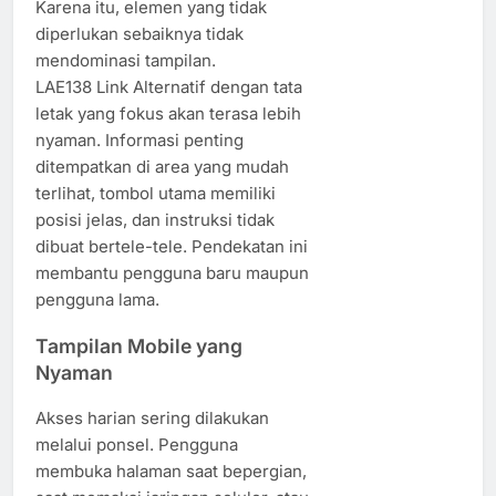
Karena itu, elemen yang tidak
diperlukan sebaiknya tidak
mendominasi tampilan.
LAE138 Link Alternatif dengan tata
letak yang fokus akan terasa lebih
nyaman. Informasi penting
ditempatkan di area yang mudah
terlihat, tombol utama memiliki
posisi jelas, dan instruksi tidak
dibuat bertele-tele. Pendekatan ini
membantu pengguna baru maupun
pengguna lama.
Tampilan Mobile yang
Nyaman
Akses harian sering dilakukan
melalui ponsel. Pengguna
membuka halaman saat bepergian,